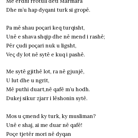
Më erdhi rrotull deti Marmara
Dhe m’u hap dyqani turk si gropë.
Pa më shau poçari keq turqisht,
Unë e shava shqip dhe në mend i rashë;
Për çudi poçari nuk u ligsht,
Veç dy lot në sytë e kuq i pashë.
Me sytë gjithë lot, ra në gjunjë,
U lut dhe u ngrit,
Më puthi duart,në qafë m’u hodh.
Dukej sikur zjarr i lëshonin sytë.
Mos u çmend ky turk, ky musliman?
Unë e shaj, ai me duar në qafë!
Poçe tjetër mori në dyqan