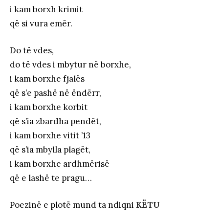
i kam borxh krimit
që si vura emër.
Do të vdes,
do të vdes i mbytur në borxhe,
i kam borxhe fjalës
që s’e pashë në ëndërr,
i kam borxhe korbit
që s’ia zbardha pendët,
i kam borxhe vitit ’13
që s’ia mbylla plagët,
i kam borxhe ardhmërisë
që e lashë te pragu…
Poezinë e plotë mund ta ndiqni
KËTU