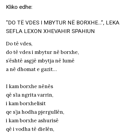
Kliko edhe:
“DO TË VDES I MBYTUR NË BORXHE…”, LEKA
SEFLA LEXON XHEVAHIR SPAHIUN
Do të vdes,
do të vdes i mbytur në borxhe,
s’është asgjë mbytja në lumë
a në dhomat e gazit…
I kam borxhe nënës
që s’ia ngrita varrin,
i kam borxhelisit
qe s’ja hodha pjergullën,
i kam borxhe ashurisë
që i vodha të dielën,