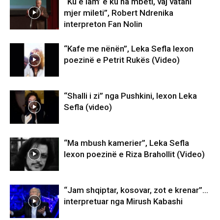
“Ku e lam’ e ku na mbeti, vaj vatani
mjer mileti”, Robert Ndrenika
interpreton Fan Nolin
“Kafe me nënën”, Leka Sefla lexon
poezinë e Petrit Rukës (Video)
“Shalli i zi” nga Pushkini, lexon Leka
Sefla (video)
“Ma mbush kamerier”, Leka Sefla
lexon poezinë e Riza Brahollit (Video)
“Jam shqiptar, kosovar, zot e krenar”…
interpretuar nga Mirush Kabashi