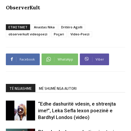
ObserverKult
ETIKETIMET
Anastas Nika
Dritëro Agolli
observerkult videopoezi
Poçari
Video-Poezi
Facebook
WhatsApp
Viber
TË NGJASHME
MË SHUMË NGA AUTORI
“Edhe dashuritë vdesin, e shtrenjta
ime!”, Leka Sefla lexon poezinë e
Bardhyl Londos (video)