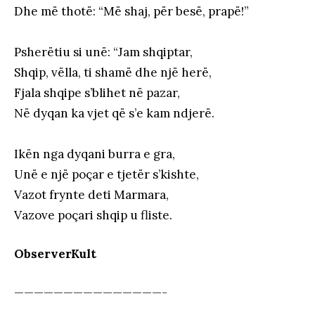
Dhe më thotë: “Më shaj, për besë, prapë!”
Psherëtiu si unë: “Jam shqiptar,
Shqip, vëlla, ti shamë dhe një herë,
Fjala shqipe s’blihet në pazar,
Në dyqan ka vjet që s’e kam ndjerë.
Ikën nga dyqani burra e gra,
Unë e një poçar e tjetër s’kishte,
Vazot frynte deti Marmara,
Vazove poçari shqip u fliste.
ObserverKult
———————————————-