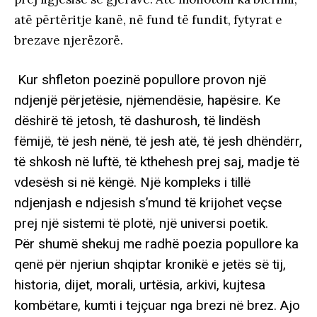
atë përtëritje kanë, në fund të fundit, fytyrat e
brezave njerëzorë.
Kur shfleton poezinë popullore provon një
ndjenjë përjetësie, njëmendësie, hapësire. Ke
dëshirë të jetosh, të dashurosh, të lindësh
fëmijë, të jesh nënë, të jesh atë, të jesh dhëndërr,
të shkosh në luftë, të kthehesh prej saj, madje të
vdesësh si në këngë. Një kompleks i tillë
ndjenjash e ndjesish s’mund të krijohet veçse
prej një sistemi të plotë, një universi poetik.
Për shumë shekuj me radhë poezia popullore ka
qenë për njeriun shqiptar kronikë e jetës së tij,
historia, dijet, morali, urtësia, arkivi, kujtesa
kombëtare, kumti i tejçuar nga brezi në brez. Ajo