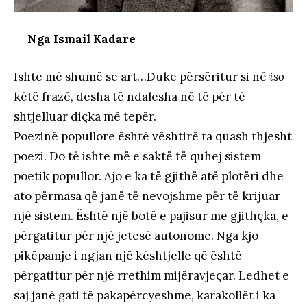
Nga Ismail Kadare
Ishte më shumë se art…Duke përsëritur si në
iso
këtë frazë, desha të ndalesha në të për të
shtjelluar diçka më tepër.
Poezinë popullore është vështirë ta quash thjesht
poezi. Do të ishte më e saktë të quhej sistem
poetik popullor. Ajo e ka të gjithë atë plotëri dhe
ato përmasa që janë të nevojshme për të krijuar
një sistem. Është një botë e pajisur me gjithçka, e
përgatitur për një jetesë autonome. Nga kjo
pikëpamje i ngjan një kështjelle që është
përgatitur për një rrethim mijëravjeçar. Ledhet e
saj janë gati të pakapërcyeshme, karakollët i ka