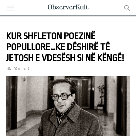
KUR SHFLETON POEZINË
POPULLORE…KE DËSHIRË TË
JETOSH E VDESËSH SI NË KËNGË!
08/11/2024 • 14:10