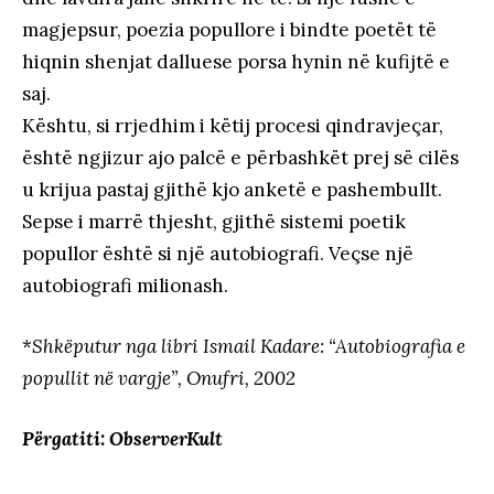
magjepsur, poezia popullore i bindte poetët të
hiqnin shenjat dalluese porsa hynin në kufijtë e
saj.
Kështu, si rrjedhim i këtij procesi qindravjeçar,
është ngjizur ajo palcë e përbashkët prej së cilës
u krijua pastaj gjithë kjo anketë e pashembullt.
Sepse i marrë thjesht, gjithë sistemi poetik
popullor është si një autobiografi. Veçse një
autobiografi milionash.
*
Shkëputur nga libri Ismail Kadare: “Autobiografia e
popullit në vargje”, Onufri, 2002
Përgatiti: ObserverKult