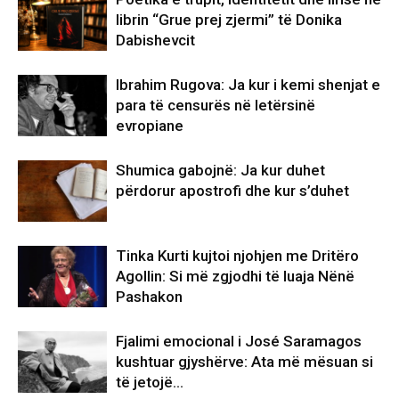
librin “Grue prej zjermi” të Donika
Dabishevcit
Ibrahim Rugova: Ja kur i kemi shenjat e
para të censurës në letërsinë
evropiane
Shumica gabojnë: Ja kur duhet
përdorur apostrofi dhe kur s’duhet
Tinka Kurti kujtoi njohjen me Dritëro
Agollin: Si më zgjodhi të luaja Nënë
Pashakon
Fjalimi emocional i José Saramagos
kushtuar gjyshërve: Ata më mësuan si
të jetojë…