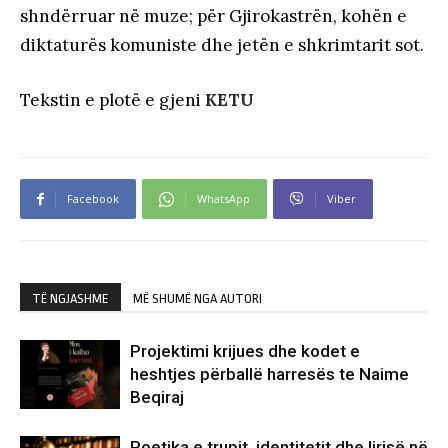
shndërruar në muze; për Gjirokastrën, kohën e
diktaturës komuniste dhe jetën e shkrimtarit sot.
Tekstin e plotë e gjeni
KETU
Facebook
WhatsApp
Viber
TË NGJASHME
MË SHUMË NGA AUTORI
Projektimi krijues dhe kodet e
heshtjes përballë harresës te Naime
Beqiraj
Poetika e trupit, identitetit dhe lirisë në