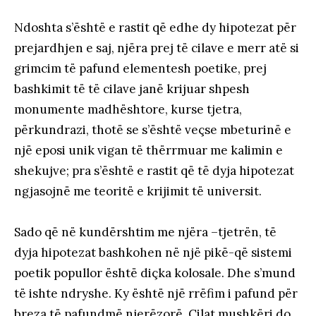
Ndoshta s’është e rastit që edhe dy hipotezat për
prejardhjen e saj, njëra prej të cilave e merr atë si
grimcim të pafund elementesh poetike, prej
bashkimit të të cilave janë krijuar shpesh
monumente madhështore, kurse tjetra,
përkundrazi, thotë se s’është veçse mbeturinë e
një eposi unik vigan të thërrmuar me kalimin e
shekujve; pra s’është e rastit që të dyja hipotezat
ngjasojnë me teoritë e krijimit të universit.
Sado që në kundërshtim me njëra –tjetrën, të
dyja hipotezat bashkohen në një pikë-që sistemi
poetik popullor është diçka kolosale. Dhe s’mund
të ishte ndryshe. Ky është një rrëfim i pafund për
breza të pafundmë njerëzorë. Cilat mushkëri do