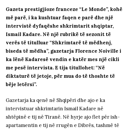
Gazeta prestigjioze franceze “Le Monde”, kohë
më parë, i ka kushtuar faqen e parë dhe një
intervistë dyfaqëshe shkrimtarit shqiptar,
Ismail Kadare. Në një rubrikë të sezonit të
verës të titulluar “Shkrimtarë të mëdhenj,
biseda të mëdha”, gazetarja Florence Noiville i
ka lënë Kadaresë vendin e katër mes një cikli
me pesë intervista. E tija titullohet: “Në
diktaturë të jetoje, për mua do të thoshte të
bëje letërsi”.
Gazetarja ka qenë në Shqipëri dhe ajo e ka
intervistuar shkrimtarin Ismail Kadare në
shtëpinë e tij në Tiranë. Në hyrje ajo flet për ish-
apartamentin e tij në rrugën e Dibrës, tashmë të