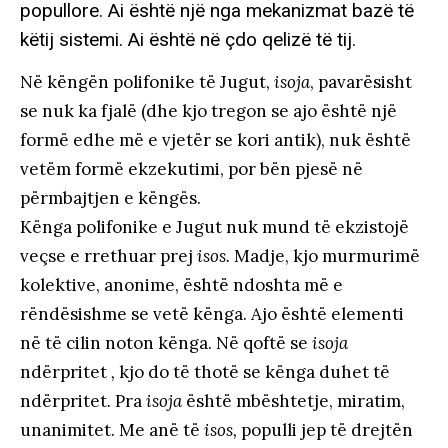
popullore. Ai është një nga mekanizmat bazë të
këtij sistemi. Ai është në çdo qelizë të tij.
Në këngën polifonike të Jugut,
isoja
, pavarësisht
se nuk ka fjalë (dhe kjo tregon se ajo është një
formë edhe më e vjetër se kori antik), nuk është
vetëm formë ekzekutimi, por bën pjesë në
përmbajtjen e këngës.
Kënga polifonike e Jugut nuk mund të ekzistojë
veçse e rrethuar prej
isos.
Madje, kjo murmurimë
kolektive, anonime, është ndoshta më e
rëndësishme se vetë kënga. Ajo është elementi
në të cilin noton kënga. Në qoftë se
isoja
ndërpritet
,
kjo do të thotë se kënga duhet të
ndërpritet
.
Pra
isoja
është mbështetje, miratim,
unanimitet. Me anë të
isos,
populli jep të drejtën