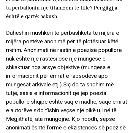
ta përballonin një titanizëm të tillë? Përgjigjja
është e qartë: askush.
Duheshin mushkëri të përbashkëta të mijëra e
mijëra poetëve anonimë për të plotësuar këtë
rrëfim. Anonimati në rastin e poezisë popullore
nuk është një rastësi ose një mungesë e
shkaktuar nga arsye objektive (mungesa e
informacionit për emrat e rapsodëve apo
mungesat arkivale etj.) Siç do ta shohim më
tutje, sasia e informacionit që jep poezia
popullore shqipe është saq e madhe, saqë emrat
e autorëve s’do t’ishin veçse një pikë uji në të.
Megjithatë, ata mungojnë. Kjo ndodh, sepse
anonimati është formë e ekzistencës së poezisë