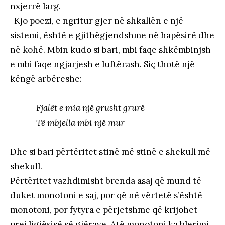
nxjerrë larg.
Kjo poezi, e ngritur gjer në shkallën e një
sistemi, është e gjithëgjendshme në hapësirë dhe
në kohë. Mbin kudo si bari, mbi faqe shkëmbinjsh
e mbi faqe ngjarjesh e luftërash. Siç thotë një
këngë arbëreshe:
Fjalët e mia një grusht grurë
Të mbjella mbi një mur
Dhe si bari përtëritet stinë më stinë e shekull më
shekull.
Përtëritet vazhdimisht brenda asaj që mund të
duket monotoni e saj, por që në vërtetë s’është
monotoni, por fytyra e përjetshme që krijohet
prej ligjësisë së gjërave. Atë monotoni ka blerimi,