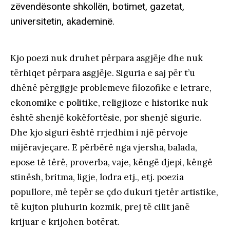
zëvendësonte shkollën, botimet, gazetat,
universitetin, akademinë.
Kjo poezi nuk druhet përpara asgjëje dhe nuk
tërhiqet përpara asgjëje. Siguria e saj për t’u
dhënë përgjigje problemeve filozofike e letrare,
ekonomike e politike, religjioze e historike nuk
është shenjë kokëfortësie, por shenjë sigurie.
Dhe kjo siguri është rrjedhim i një përvoje
mijëravjeçare. E përbërë nga vjersha, balada,
epose të tërë, proverba, vaje, këngë djepi, këngë
stinësh, britma, ligje, lodra etj., etj. poezia
popullore, më tepër se çdo dukuri tjetër artistike,
të kujton pluhurin kozmik, prej të cilit janë
krijuar e krijohen botërat.