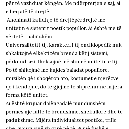
për të vazhduar këngën. Me ndërprerjen e saj, ai
e heq atë të drejtë.
Anonimati ka lidhje të drejtëpërdrejtë me
unitetin e sistemit poetik popullor. Ai është me të
vërtetë i habitshëm.
Universaliteti i tij, karakteri i tij enciklopedik nuk
shkaktojnë elkektizëm brenda këtij sistemi,
përkundrazi, theksojnë më shumë unitetin e tij.
Po të shikojmë me kujdes baladat popullore,
muzikën që i shoqëron ato, kostumet e njerëzve
që i këndojnë, do të gjejmë të shprehur në mijëra
forma këtë unitet.
Ai është krijuar dalëngadalë mundimshëm,
përmes një lufte të brendshme, shekullore dhe të
padukshme. Mijëra individualitet poetike, trille
dhe lavdira janë shkrirë në të. Si një fushë e