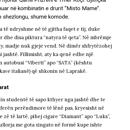
dhuar në kombinatin e drurit “Misto Mame”.
, tip shezlongu, shumë komode.
 të ndryshme në të gjitha faqet e tij, duke
or dhe disa piktura “natyra të qeta”. Në mbrëmje
ty, madje nuk gjeje vend. Në dimër shfrytëzohej
 jashtë. Fillimisht, aty ka qenë edhe një
 autobusi “Viberti” apo “SATA” (kështu
kave italianë) që shkonin në Laprakë.
arat
in studentë të sapo kthyer nga jashtë dhe te
ferën perëndimore të lënë pas, kryesisht në
me zë të lartë, pihej cigare “Diamant” apo “Luks”,
kullorja me gota xingato në formë kupe ishte