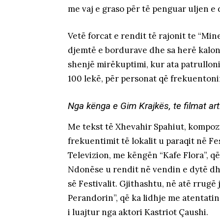
me vaj e graso për të penguar uljen e 
Vetë forcat e rendit të rajonit te “Mi
djemtë e bordurave dhe sa herë kalonin
shenjë mirëkuptimi, kur ata patrulloni
100 lekë, për personat që frekuentoni
Nga kënga e Gim Krajkës, te filmat art
Me tekst të Xhevahir Spahiut, kompozit
frekuentimit të lokalit u paraqit në F
Televizion, me këngën “Kafe Flora”, q
Ndonëse u rendit në vendin e dytë dhe
së Festivalit. Gjithashtu, në atë rrugë
Perandorin”, që ka lidhje me atentatin 
i luajtur nga aktori Kastriot Çaushi.