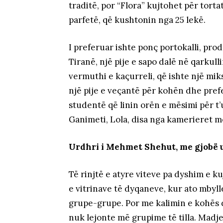
traditë, por “Flora” kujtohet për tort
parfetë, që kushtonin nga 25 lekë.
I preferuar ishte ponç portokalli, pr
Tiranë, një pije e sapo dalë në qarkull
vermuthi e kaçurreli, që ishte një miks
një pije e veçantë për kohën dhe prefe
studentë që linin orën e mësimi për t
Ganimeti, Lola, disa nga kamerieret mo
Urdhri
i Mehmet Shehut, me gjobë u
Të rinjtë e atyre viteve pa dyshim e 
e vitrinave të dyqaneve, kur ato mbyll
grupe-grupe. Por me kalimin e kohës dhe
nuk lejonte më grupime të tilla. Madj