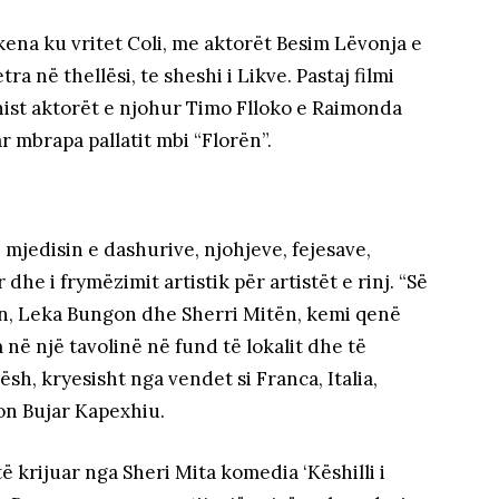
skena ku vritet Coli, me aktorët Besim Lëvonja e
a në thellësi, te sheshi i Likve. Pastaj filmi
nist aktorët e njohur Timo Flloko e Raimonda
 mbrapa pallatit mbi “Florën”.
mjedisin e dashurive, njohjeve, fejesave,
he i frymëzimit artistik për artistët e rinj. “Së
jn, Leka Bungon dhe Sherri Mitën, kemi qenë
m në një tavolinë në fund të lokalit dhe të
ësh, kryesisht nga vendet si Franca, Italia,
ton Bujar Kapexhiu.
 krijuar nga Sheri Mita komedia ‘Këshilli i