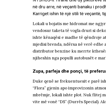
në dru arre, në veçanti banaku i pro
Karriget ishin të një stili të veçantë
Lokali u bojatis me hidromat me ngjyra
vendosur taketa të vogla druri si dek
ishte kënaqësi e madhe të qëndroje a
mjedisi brenda, ndërsa në verë edhe ai
distributor benzine ku merrte kthesën
njiheshin nga populli autobusët e mar
Zupa, parfeja dhe ponçi, të preferu
Duke qenë se frekuentuesit e parë ish
“Flora” gjenin apo improvizonin atmos
mbrëmje, lokali ishte plot. Nuk flitej 
vite më vonë “DS” (Durrës Special). A