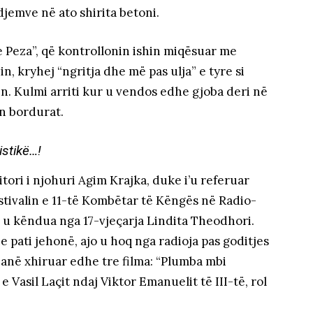
djemve në ato shirita betoni.
ne Peza”, që kontrollonin ishin miqësuar me
, kryhej “ngritja dhe më pas ulja” e tyre si
n. Kulmi arriti kur u vendos edhe gjoba deri në
n bordurat.
istikë…!
ori i njohuri Agim Krajka, duke i’u referuar
estivalin e 11-të Kombëtar të Këngës në Radio-
ë u këndua nga 17-vjeçarja Lindita Theodhori.
 pati jehonë, ajo u hoq nga radioja pas goditjes
 janë xhiruar edhe tre filma: “Plumba mbi
e Vasil Laçit ndaj Viktor Emanuelit të III-të, rol