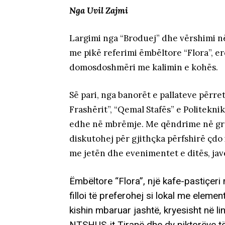
Nga Uvil Zajmi
Largimi nga “Broduej” dhe vërshimi n
me pikë referimi ëmbëltore “Flora”, e
domosdoshmëri me kalimin e kohës.
Së pari, nga banorët e pallateve përre
Frashërit”, “Qemal Stafës” e Politekni
edhe në mbrëmje. Me qëndrime në grup
diskutohej për gjithçka përfshirë çdo i
me jetën dhe evenimentet e ditës, javë
Ëmbëltore “Flora”, një kafe-pastiçeri
filloi të preferohej si lokal me ele
kishin mbaruar jashtë, kryesisht në lin
NTSHUS-it Tiranë dhe dy piktorëve të