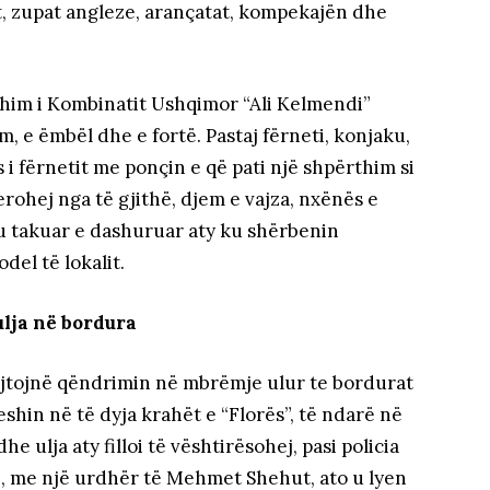
at, zupat angleze, arançatat, kompekajën dhe
odhim i Kombinatit Ushqimor “Ali Kelmendi”
im, e ëmbël dhe e fortë. Pastaj fërneti, konjaku,
 i fërnetit me ponçin e që pati një shpërthim si
rohej nga të gjithë, djem e vajza, nxënës e
’u takuar e dashuruar aty ku shërbenin
del të lokalit.
lja në bordura
kujtojnë qëndrimin në mbrëmje ulur te bordurat
eshin në të dyja krahët e “Florës”, të ndarë në
 ulja aty filloi të vështirësohej, pasi policia
e, me një urdhër të Mehmet Shehut, ato u lyen