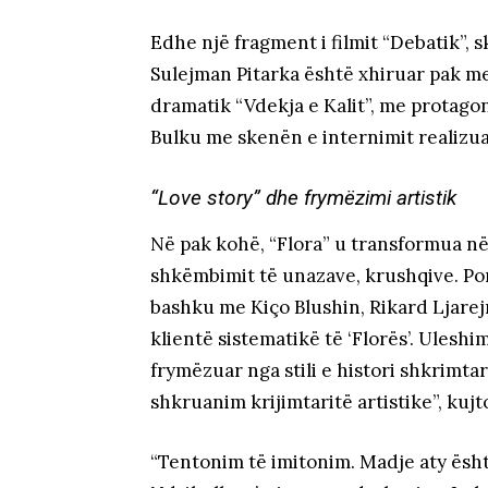
Edhe një fragment i filmit “Debatik”, 
Sulejman Pitarka është xhiruar pak metr
dramatik “Vdekja e Kalit”, me protago
Bulku me skenën e internimit realizuar
“Love story” dhe frymëzimi artistik
Në pak kohë, “Flora” u transformua në 
shkëmbimit të unazave, krushqive. Por d
bashku me Kiço Blushin, Rikard Ljare
klientë sistematikë të ‘Florës’. Uleshi
frymëzuar nga stili e histori shkrimtar
shkruanim krijimtaritë artistike”, kuj
“Tentonim të imitonim. Madje aty është