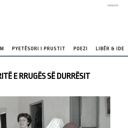
reklamë
AM
PYETËSORI I PRUSTIT
POEZI
LIBËR & IDE
ITË E RRUGËS SË DURRËSIT