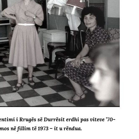
ntimi i Rrugës së Durrësit erdhi pas viteve ’70-
mos në fillim të 1973 – it u rëndua.