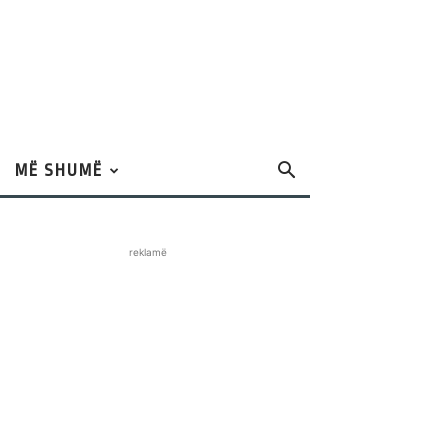
MË SHUMË
reklamë