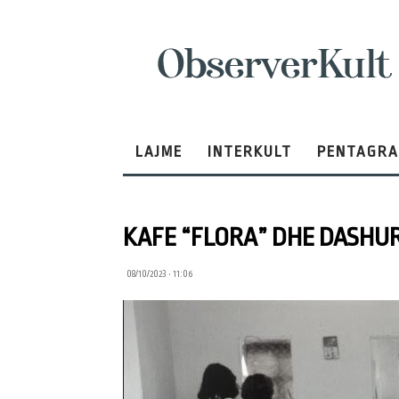
ObserverKult
LAJME
INTERKULT
PENTAGR
KAFE “FLORA” DHE DASHUR
08/10/2023 • 11:06