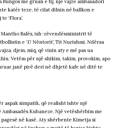
a Bungos me gruan e tij, një vajzë ambasadori
te katër teze, të cilat dilnin në ballkon e
te ‘Flora’.
ë Mantho Balës, ish-zëvendësministrit të
bollistin e ‘17 Nëntorit’, Tit Nurishmi. Ndërsa
vajza, djem, miq, që vinin aty e më pas ua
hiu. Vetëm për një shikim, takim, provokim, apo
uruar janë pirë deri në dhjetë kafe në ditë te
r aspak simpatik, që realisht ishte një
llë Ambasadës Kubaneze. Një vetëshërbim me
agesë në kasë. Aty shërbente Kimetja si