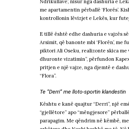
Ndrikullave’, nisur nga dashuria e Lek
me apartamentin përballë ‘Florës’. Kish
kontrollonin lëvizjet e Lekës, kur futej 
E tillë është edhe dashuria e vajzës s
Arsimit, që banonte mbi ‘Florën’, me fut
piktori Ali Oseku, realizonte skica me 
dhuronte vizatimin”, përfundon Kapex
pritjen e një vajze, nga djemtë e dash
“Flora”.
Te “Derri” me lloto-sportin klandestin
Kështu e kanë quajtur “Derri”, një emë
“gjellëtore” apo “mëngjesore” përba
parapagim. Me qëndrim në këmbë, me p