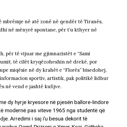
ë mbrëmje në atë zonë në qendër të Tiranës,
rdhi në mënyrë spontane, për t’u kthyer në
th, për të vijuar me gjimnazistët e “Sami
kumit, të cilët kryqëzoheshin në drekë, por
e miqësie në dy krahët e “Florës” bisedohej,
nformacion sportiv, artistik, pak politikë lidhur
s në vend e jashtë kufijve.
 me dy hyrje kryesore në pjesën ballore-lindore
mentë modernë pas viteve 1965 nga studentë që
dje. Arredimi i saj i’u besua dekorit të
 njohur Qamil Prizreni e Ymer Koçi. Gjithçka