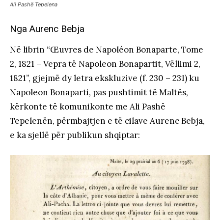
Ali Pashë Tepelena
Nga Aurenc Bebja
Në librin “Œuvres de Napoléon Bonaparte, Tome
2, 1821 – Vepra të Napoleon Bonapartit, Vëllimi 2,
1821”, gjejmë dy letra ekskluzive (f. 230 – 231) ku
Napoleon Bonaparti, pas pushtimit të Maltës,
kërkonte të komunikonte me Ali Pashë
Tepelenën, përmbajtjen e të cilave Aurenc Bebja,
e ka sjellë për publikun shqiptar: