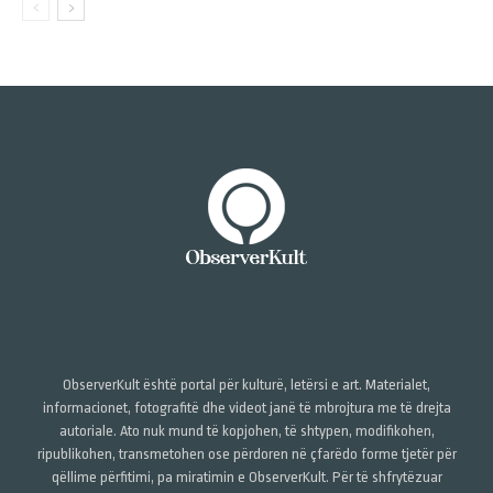
ObserverKult është portal për kulturë, letërsi e art. Materialet,
informacionet, fotografitë dhe videot janë të mbrojtura me të drejta
autoriale. Ato nuk mund të kopjohen, të shtypen, modifikohen,
ripublikohen, transmetohen ose përdoren në çfarëdo forme tjetër për
qëllime përfitimi, pa miratimin e ObserverKult. Për të shfrytëzuar