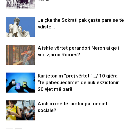
Ja çka tha Sokrati pak çaste para se të
vdiste…
A ishte vërtet perandori Neron ai që i
vuri zjarrin Romës?
Kur jetonim “prej vërteti”…/ 10 gjëra
“të pabesueshme” që nuk ekzistonin
20 vjet më parë
A ishim më të lumtur pa mediet
sociale?