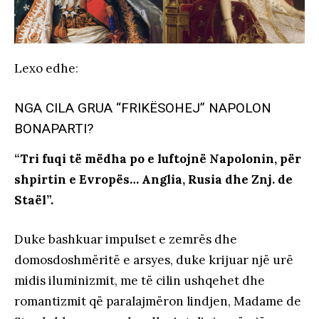
Lexo edhe
:
NGA CILA GRUA “FRIKËSOHEJ” NAPOLON
BONAPARTI?
“Tri fuqi të mëdha po e luftojnë Napolonin, për
shpirtin e Evropës… Anglia, Rusia dhe Znj. de
Staël”.
Duke bashkuar impulset e zemrës dhe
domosdoshmëritë e arsyes, duke krijuar një urë
midis iluminizmit, me të cilin ushqehet dhe
romantizmit që paralajmëron lindjen, Madame de