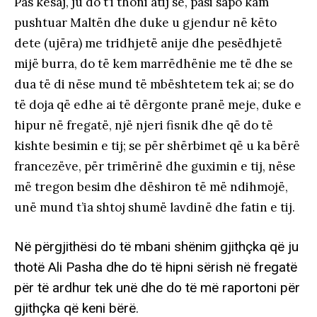
Pas kësaj, ju do t’i thoni atij se, pasi sapo kam
pushtuar Maltën dhe duke u gjendur në këto
dete (ujëra) me tridhjetë anije dhe pesëdhjetë
mijë burra, do të kem marrëdhënie me të dhe se
dua të di nëse mund të mbështetem tek ai; se do
të doja që edhe ai të dërgonte pranë meje, duke e
hipur në fregatë, një njeri fisnik dhe që do të
kishte besimin e tij; se për shërbimet që u ka bërë
francezëve, për trimërinë dhe guximin e tij, nëse
më tregon besim dhe dëshiron të më ndihmojë,
unë mund t’ia shtoj shumë lavdinë dhe fatin e tij.
Në përgjithësi do të mbani shënim gjithçka që ju
thotë Ali Pasha dhe do të hipni sërish në fregatë
për të ardhur tek unë dhe do të më raportoni për
gjithçka që keni bërë.