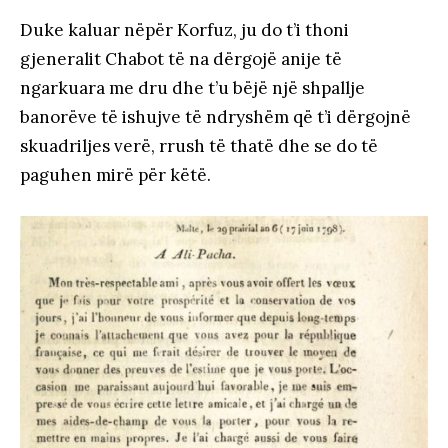
Duke kaluar nëpër Korfuz, ju do t’i thoni
gjeneralit Chabot të na dërgojë anije të
ngarkuara me dru dhe t’u bëjë një shpallje
banorëve të ishujve të ndryshëm që t’i dërgojnë
skuadriljes verë, rrush të thatë dhe se do të
paguhen mirë për këtë.