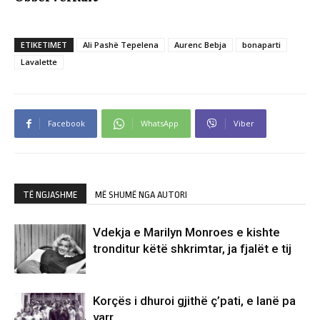
ETIKETIMET
Ali Pashë Tepelena
Aurenc Bebja
bonaparti
Lavalette
Facebook
WhatsApp
Viber
TË NGJASHME
MË SHUMË NGA AUTORI
Vdekja e Marilyn Monroes e kishte
tronditur këtë shkrimtar, ja fjalët e tij
Korçës i dhuroi gjithë ç’pati, e lanë pa
varr…