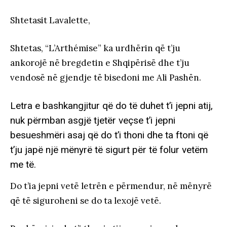
Shtetasit Lavalette,
Shtetas, “L’Arthémise” ka urdhërin që t’ju
ankorojë në bregdetin e Shqipërisë dhe t’ju
vendosë në gjendje të bisedoni me Ali Pashën.
Letra e bashkangjitur që do të duhet t’i jepni atij,
nuk përmban asgjë tjetër veçse t’i jepni
besueshmëri asaj që do t’i thoni dhe ta ftoni që
t’ju japë një mënyrë të sigurt për të folur vetëm
me të.
Do t’ia jepni vetë letrën e përmendur, në mënyrë
që të siguroheni se do ta lexojë vetë.