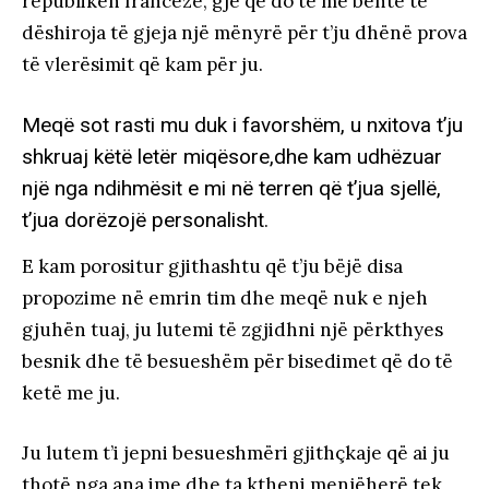
republikën franceze, gjë që do të më bënte të
dëshiroja të gjeja një mënyrë për t’ju dhënë prova
të vlerësimit që kam për ju.
Meqë sot rasti mu duk i favorshëm, u nxitova t’ju
shkruaj këtë letër miqësore,dhe kam udhëzuar
një nga ndihmësit e mi në terren që t’jua sjellë,
t’jua dorëzojë personalisht.
E kam porositur gjithashtu që t’ju bëjë disa
propozime në emrin tim dhe meqë nuk e njeh
gjuhën tuaj, ju lutemi të zgjidhni një përkthyes
besnik dhe të besueshëm për bisedimet që do të
ketë me ju.
Ju lutem t’i jepni besueshmëri gjithçkaje që ai ju
thotë nga ana ime dhe ta ktheni menjëherë tek