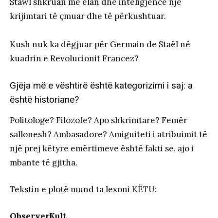
Stawl shkruan me elan dhe inteligjencë një
krijimtari të çmuar dhe të përkushtuar.
Kush nuk ka dëgjuar për Germain de Staël në
kuadrin e Revolucionit Francez?
Gjëja më e vështirë është kategorizimi i saj: a
është historiane?
Politologe? Filozofe? Apo shkrimtare? Femër
sallonesh? Ambasadore? Amiguiteti i atribuimit të
një prej këtyre emërtimeve është fakti se, ajo i
mbante të gjitha.
Tekstin e plotë mund ta lexoni
KËTU:
ObserverKult