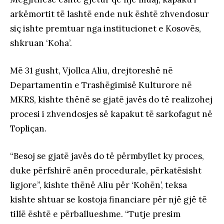
arkëmortit të lashtë ende nuk është zhvendosur
siç ishte premtuar nga institucionet e Kosovës,
shkruan ‘Koha’.
Më 31 gusht, Vjollca Aliu, drejtoreshë në
Departamentin e Trashëgimisë Kulturore në
MKRS, kishte thënë se gjatë javës do të realizohej
procesi i zhvendosjes së kapakut të sarkofagut në
Topliçan.
“Besoj se gjatë javës do të përmbyllet ky proces,
duke përfshirë anën procedurale, përkatësisht
ligjore”, kishte thënë Aliu për ‘Kohën’, teksa
kishte shtuar se kostoja financiare për një gjë të
tillë është e përballueshme. “Tutje presim