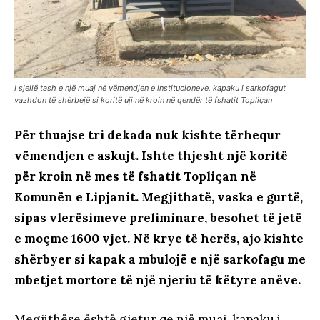
I sjellë tash e një muaj në vëmendjen e institucioneve, kapaku i sarkofagut
vazhdon të shërbejë si koritë uji në kroin në qendër të fshatit Topliçan
Për thuajse tri dekada nuk kishte tërhequr
vëmendjen e askujt. Ishte thjesht një koritë
për kroin në mes të fshatit Topliçan në
Komunën e Lipjanit. Megjithatë, vaska e gurtë,
sipas vlerësimeve preliminare, besohet të jetë
e moçme 1600 vjet. Në krye të herës, ajo kishte
shërbyer si kapak a mbulojë e një sarkofagu me
mbetjet mortore të një njeriu të këtyre anëve.
Megjithëse është gjetur qe një muaj, kapaku i