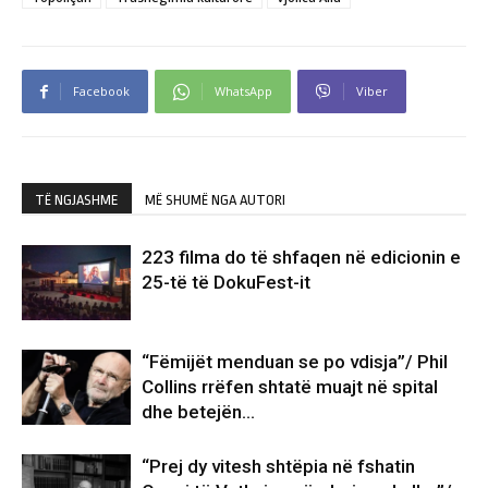
Facebook
WhatsApp
Viber
TË NGJASHME
MË SHUMË NGA AUTORI
223 filma do të shfaqen në edicionin e
25-të të DokuFest-it
“Fëmijët menduan se po vdisja”/ Phil
Collins rrëfen shtatë muajt në spital
dhe betejën…
“Prej dy vitesh shtëpia në fshatin