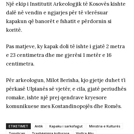
Një ekip i Institutit Arkeologjik të Kosovës kishte
dalë në vendin e ngjarjes për të vlerësuar
kapakun që banorët e fshatit e përdornin si
koritë.
Pas matjeve, ky kapak doli të ishte i gjatë 2 metra
e 23 centimetra dhe me gjerësi 1 metër e 16
centimetra.
Për arkeologun, Milot Berisha, kjo gjetje duhet t’i
përkasë Ulpianës së vjetër, e cila, gjatë periudhës
romake, ishte një prej qendrave kryesore
komunikuese mes Kostandinopojës dhe Romës.
ETIKETIMET
Antik
Kapaku i sarkofagut
Minstria e Kulturës
Topoliçan
Trashëgimia kulturore
Vjollca Aliu