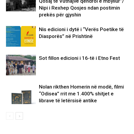
Qosaj të Vuthajve qëndroi e mbyllur”/
Nipi i Rexhep Qosjes ndan postimin
prekës për gjyshin
Nis edicioni i dytë i “Verës Poetike të
Diasporës” në Prishtinë
Sot fillon edicioni i 16-të i Etno Fest
Nolan rikthen Homerin në modë, filmi
“Odisea” rrit me 1.400% shitjet e
librave të letërsisë antike