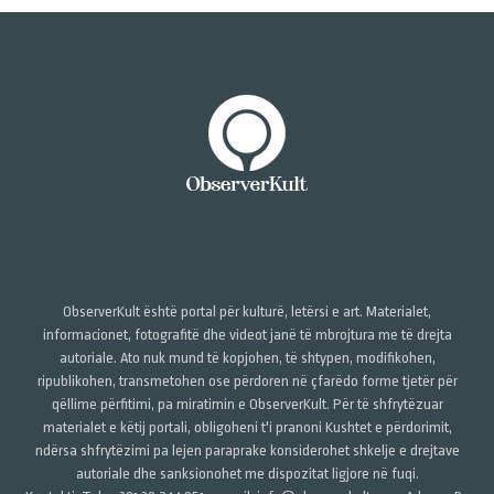
ObserverKult është portal për kulturë, letërsi e art. Materialet,
informacionet, fotografitë dhe videot janë të mbrojtura me të drejta
autoriale. Ato nuk mund të kopjohen, të shtypen, modifikohen,
ripublikohen, transmetohen ose përdoren në çfarëdo forme tjetër për
qëllime përfitimi, pa miratimin e ObserverKult. Për të shfrytëzuar
materialet e këtij portali, obligoheni t'i pranoni Kushtet e përdorimit,
ndërsa shfrytëzimi pa lejen paraprake konsiderohet shkelje e drejtave
autoriale dhe sanksionohet me dispozitat ligjore në fuqi.