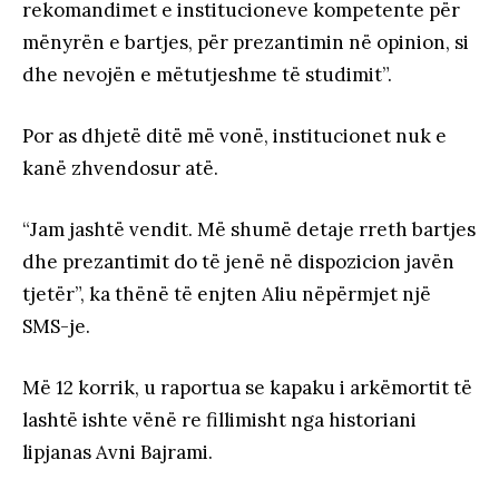
rekomandimet e institucioneve kompetente për
mënyrën e bartjes, për prezantimin në opinion, si
dhe nevojën e mëtutjeshme të studimit”.
Por as dhjetë ditë më vonë, institucionet nuk e
kanë zhvendosur atë.
“Jam jashtë vendit. Më shumë detaje rreth bartjes
dhe prezantimit do të jenë në dispozicion javën
tjetër”, ka thënë të enjten Aliu nëpërmjet një
SMS-je.
Më 12 korrik, u raportua se kapaku i arkëmortit të
lashtë ishte vënë re fillimisht nga historiani
lipjanas Avni Bajrami.