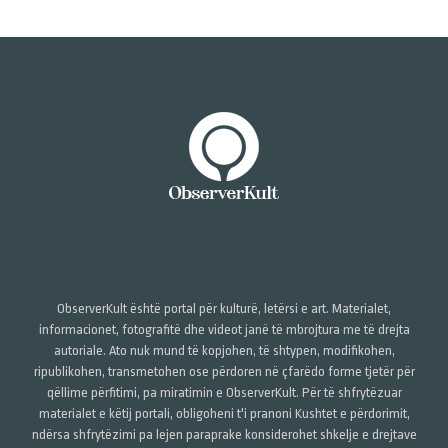
ObserverKult është portal për kulturë, letërsi e art. Materialet,
informacionet, fotografitë dhe videot janë të mbrojtura me të drejta
autoriale. Ato nuk mund të kopjohen, të shtypen, modifikohen,
ripublikohen, transmetohen ose përdoren në çfarëdo forme tjetër për
qëllime përfitimi, pa miratimin e ObserverKult. Për të shfrytëzuar
materialet e këtij portali, obligoheni t'i pranoni Kushtet e përdorimit,
ndërsa shfrytëzimi pa lejen paraprake konsiderohet shkelje e drejtave