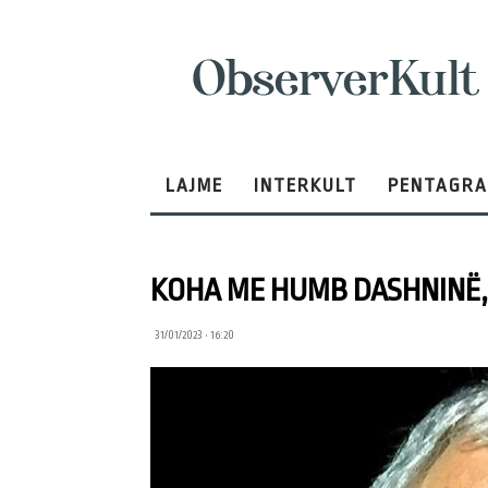
ObserverKult
LAJME
INTERKULT
PENTAGR
KOHA ME HUMB DASHNINË,
31/01/2023 • 16:20