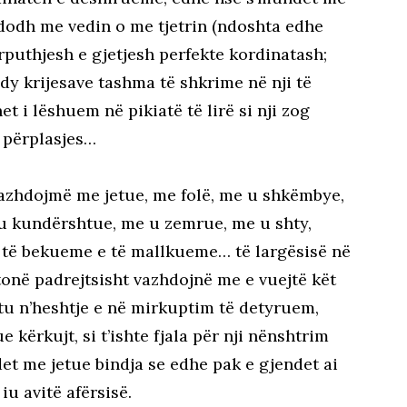
ndodh me vedin o me tjetrin (ndoshta edhe
rputhjesh e gjetjesh perfekte kordinatash;
dy krijesave tashma të shkrime në nji të
t i lëshuem në pikiatë të lirë si nji zog
j përplasjes…
vazhdojmë me jetue, me folë, me u shkëmbye,
u kundërshtue, me u zemrue, me u shty,
e të bekueme e të mallkueme… të largësisë në
tonë padrejtsisht vazhdojnë me e vuejtë kët
tu n’heshtje e në mirkuptim të detyruem,
kërkujt, si t’ishte fjala për nji nënshtrim
t me jetue bindja se edhe pak e gjendet ai
iu avitë afërsisë.