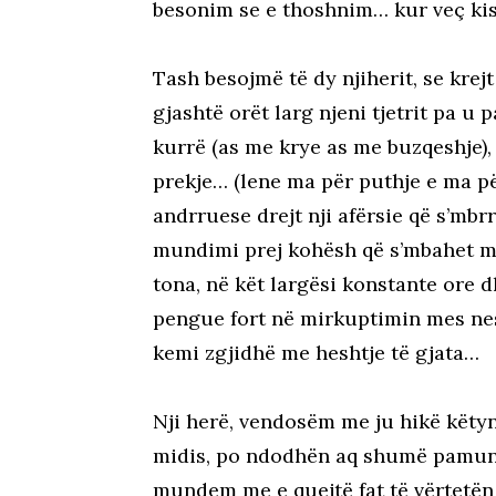
besonim se e thoshnim… kur veç k
Tash besojmë të dy njiherit, se krejt
gjashtë orët larg njeni tjetrit pa u
kurrë (as me krye as me buzqeshje), 
prekje… (lene ma për puthje e ma përt
andrruese drejt nji afërsie që s’mbr
mundimi prej kohësh që s’mbahet m
tona, në kët largësi konstante ore d
pengue fort në mirkuptimin mes nes
kemi zgjidhë me heshtje të gjata…
Nji herë, vendosëm me ju hikë këtyne
midis, po ndodhën aq shumë pamundë
mundem me e quejtë fat të vërtetën