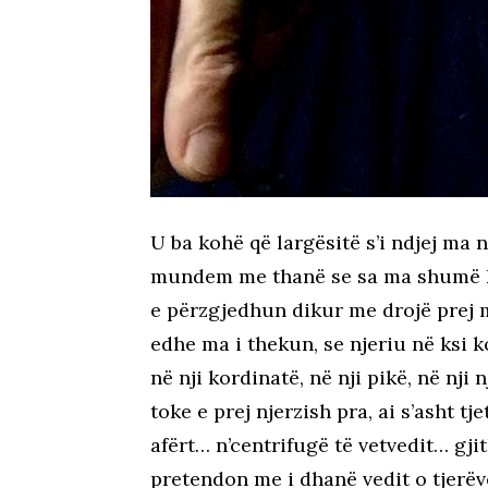
U ba kohë që largësitë s’i ndjej ma 
mundem me thanë se sa ma shumë ko
e përzgjedhun dikur me drojë prej m
edhe ma i thekun, se njeriu në ksi
në nji kordinatë, në nji pikë, në nji 
toke e prej njerzish pra, ai s’asht tje
afërt… n’centrifugë të vetvedit… gji
pretendon me i dhanë vedit o tjerëve,