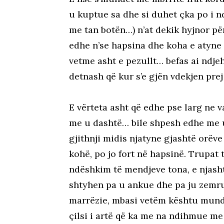
u kuptue sa dhe si duhet çka po i 
me tan botën…) n’at dekik hyjnor pë
edhe n’se hapsina dhe koha e atyne 
vetme asht e pezullt… befas ai ndjehe
detnash që kur s’e gjën vdekjen pre
E vërteta asht që edhe pse larg ne 
me u dashtë… bile shpesh edhe me 
gjithnji midis njatyne gjashtë orëv
kohë, po jo fort në hapsinë. Trupat 
ndëshkim të mendjeve tona, e njash
shtyhen pa u ankue dhe pa ju zemrue 
marrëzie, mbasi vetëm kështu munde
çilsi i artë që ka me na ndihmue me 