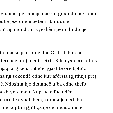
atyrshëm, për ata që marrin guximin me i dalë
edhe pse unë mbetem i bindun e i
sht nji mundim i vyeshëm për cilindo që
ftë ma së pari, unë dhe Griis, ishim në
rencë prej njeni tjetrit. Bile qysh prej ditës
njaq larg kena mbetë: gjashtë orë t’plota,
a nji sekondë edhe kur afërsia (gjithnji prej
lë. Ndoshta kjo distancë u ba edhe thelb
 na shtynte me u kuptue edhe ndër
torë të dypalshëm, kur asnjeni s’ishte i
dhanë kuptim gjithçkaje që mendonim e