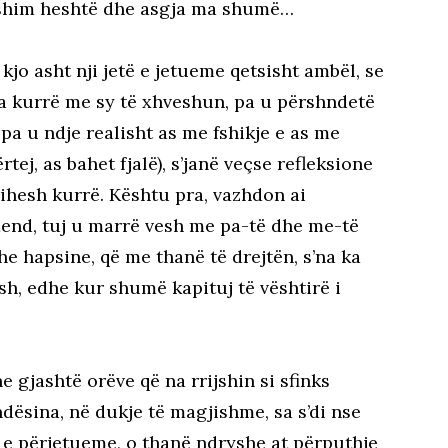
ishim heshtë dhe asgja ma shumë…
 kjo asht nji jetë e jetueme qetsisht ambël, se
 pa kurrë me sy të xhveshun, pa u përshndetë
pa u ndje realisht as me fshikje e as me
ej, as bahet fjalë), s’janë veçse refleksione
rihesh kurrë. Kështu pra, vazhdon ai
end, tuj u marrë vesh me pa-të dhe me-të
he hapsine, që me thanë të drejtën, s’na ka
h, edhe kur shumë kapituj të vështirë i
 gjashtë orëve që na rrijshin si sfinks
sina, në dukje të magjishme, sa s’di nse
 e përjetueme, o thanë ndryshe at përputhje