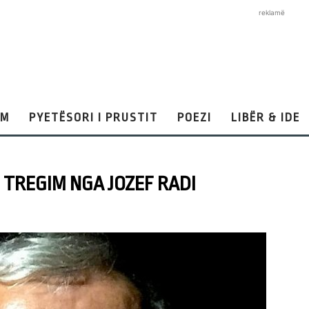
reklamë
AM
PYETËSORI I PRUSTIT
POEZI
LIBËR & IDE
 TREGIM NGA JOZEF RADI