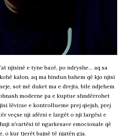
n’at njisinë e tyne bazë, po ndryshe… aq sa
hë kalon, aq ma bindun bahem që kjo njisi
eje, sot më duket ma e drejta, bile ndjehem
 kohnash moderne pa e kuptue shndërrohet
njisi lëvizse e kontrollueme prej qiejsh, prej
tër veçse nji afërsi e largët o nji largësi e
thnji n’vartësi të ngarkesave emocionale që
 o kur tjerët bajnë të njatën gja.