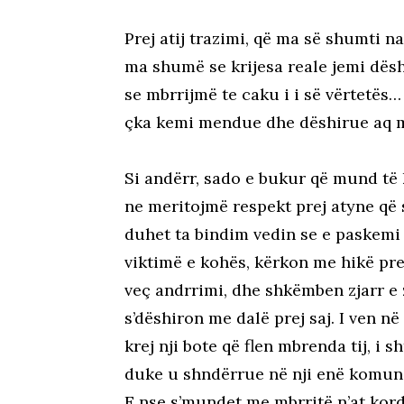
Prej atij trazimi, që ma së shumti na
ma shumë se krijesa reale jemi dësh
se mbrrijmë te caku i i së vërtetës
çka kemi mendue dhe dëshirue aq m
Si andërr, sado e bukur që mund të
ne meritojmë respekt prej atyne që 
duhet ta bindim vedin se e paskemi
viktimë e kohës, kërkon me hikë prej 
veç andrrimi, dhe shkëmben zjarr e
s’dëshiron me dalë prej saj. I ven në 
krej nji bote që flen mbrenda tij, i s
duke u shndërrue në nji enë komuni
E nse s’mundet me mbrritë n’at kor