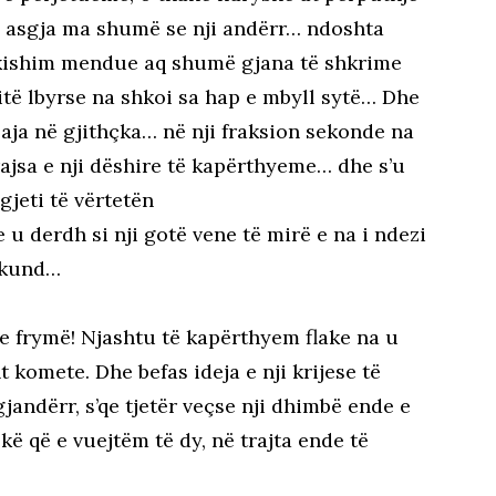
in asgja ma shumë se nji andërr… ndoshta
 kishim mendue aq shumë gjana të shkrime
dritë lbyrse na shkoi sa hap e mbyll sytë… Dhe
jaja në gjithçka… në nji fraksion sekonde na
rajsa e nji dëshire të kapërthyeme… dhe s’u
gjeti të vërtetën
ve u derdh si nji gotë vene të mirë e na i ndezi
askund…
e frymë! Njashtu të kapërthyem flake na u
 komete. Dhe befas ideja e nji krijese të
jandërr, s’qe tjetër veçse nji dhimbë ende e
ë që e vuejtëm të dy, në trajta ende të