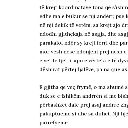
të krejt koordinatave tona që s’ish
edhe ma e bukur se nji andërr, pse
në nji dekik të vetëm, sa krejt ajo 
ndodhi gjithçkaja në asgja, dhe asg
parakaloi ndër sy krejt ferri dhe pa
mor vesh nëse ndonjeni prej nesh e 
e vet te tjetri, apo e vërteta e të dy
dëshirat përtej fjalëve, pa na çue 
E gjitha qe veç frymë, o ma shumë s
duk se e fshikëm andrrën si me bisht
përbashkët dalë prej asaj andrre zhg
pakuptueme si dhe sa duhet. Nji hjek
parrëfyeme.