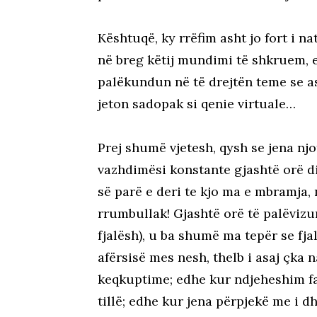
Kështuqë, ky rrëfim asht jo fort i n
në breg këtij mundimi të shkruem, 
palëkundun në të drejtën teme se a
jeton sadopak si qenie virtuale…
Prej shumë vjetesh, qysh se jena njo
vazhdimësi konstante gjashtë orë dife
së parë e deri te kjo ma e mbramja, 
rrumbullak! Gjashtë orë të palëvizun
fjalësh), u ba shumë ma tepër se fja
afërsisë mes nesh, thelb i asaj çka
keqkuptime; edhe kur ndjeheshim faj
tillë; edhe kur jena përpjekë me i 