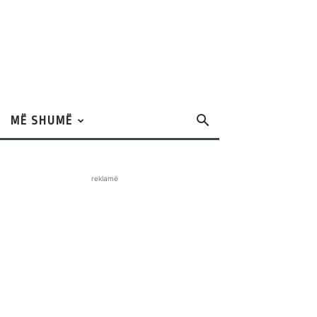
MË SHUMË
reklamë