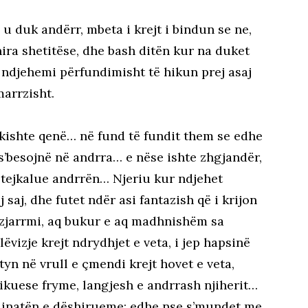
 u duk andërr, mbeta i krejt i bindun se ne,
ira shetitëse, dhe bash ditën kur na duket
… ndjehemi përfundimisht të hikun prej asaj
arrzisht.
 kishte qenë… në fund të fundit them se edhe
s’besojnë në andrra… e nëse ishte zhgjandër,
 tejkalue andrrën… Njeriu kur ndjehet
saj, dhe futet ndër asi fantazish që i krijon
 zjarrmi, aq bukur e aq madhnishëm sa
lëvizje krejt ndrydhjet e veta, i jep hapsinë
htyn në vrull e çmendi krejt hovet e veta,
kuese fryme, langjesh e andrrash njiherit…
dinatën e dëshirueme; edhe nse s’mundet me