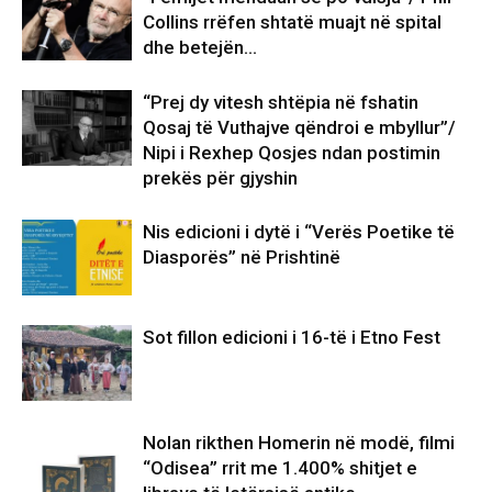
Collins rrëfen shtatë muajt në spital
dhe betejën…
“Prej dy vitesh shtëpia në fshatin
Qosaj të Vuthajve qëndroi e mbyllur”/
Nipi i Rexhep Qosjes ndan postimin
prekës për gjyshin
Nis edicioni i dytë i “Verës Poetike të
Diasporës” në Prishtinë
Sot fillon edicioni i 16-të i Etno Fest
Nolan rikthen Homerin në modë, filmi
“Odisea” rrit me 1.400% shitjet e