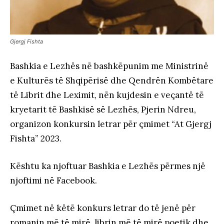
Gjergj Fishta
Bashkia e Lezhës në bashkëpunim me Ministrinë
e Kulturës të Shqipërisë dhe Qendrën Kombëtare
të Librit dhe Leximit, nën kujdesin e veçantë të
kryetarit të Bashkisë së Lezhës, Pjerin Ndreu,
organizon konkursin letrar për çmimet “At Gjergj
Fishta” 2023.
Kështu ka njoftuar Bashkia e Lezhës përmes një
njoftimi në Facebook.
Çmimet në këtë konkurs letrar do të jenë për
romanin më të mirë, librin më të mirë poetik dhe