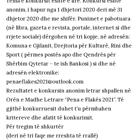
Tema e konkursit është e lirë. Konkursi është
anonim, i hapur nga 1 dhjetori 2020 deri më 31
dhjetor 2020 dhe me shifër. Punimet e pabotuara
(në libra, gazeta e revista, portale, internet si dhe
rrjete sociale) dërgohen në tri kopje, në adresën:
Komuna e Gjilanit, Drejtoria për Kulturë, Rini dhe
Sport ( përmes postës apo dhe Qendrës për
Shërbim Qytetar – te ish Bankosi ) si dhe në
adresën elektronike:
penaeflakes2021@outlook.com
Rezultatet e konkursin anonim letrar shpallen në
Orën e Madhe Letrare “Pena e Flakës 2021”. Të
gjithë konkurruesit duhet t’u përmbahen
kritereve dhe afatit të konkurimit.
Për tregim të shkurtër
(deri në tri faqe me rreshta të rrallë)