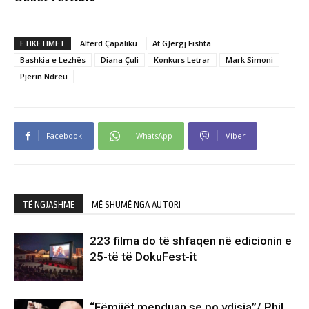
ETIKETIMET
Alferd Çapaliku
At GJergj Fishta
Bashkia e Lezhës
Diana Çuli
Konkurs Letrar
Mark Simoni
Pjerin Ndreu
Facebook
WhatsApp
Viber
TË NGJASHME
MË SHUMË NGA AUTORI
223 filma do të shfaqen në edicionin e
25-të të DokuFest-it
“Fëmijët menduan se po vdisja”/ Phil