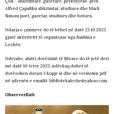
Çuli – shkrimtare, gazetare, përkthyese, prof.
Alfred Çapaliku shkrimtar, studiues dhe Mark
Simoni poet, gazetar, studiues dhe botues.
Ndarja e çmimeve do të bëhet në datë 23.10.2023
gjatë aktivitetit të organizuar nga Bashkia e
Lezhës.
Ndryshe, afati i dorëzimit të librave do të jetë deri
më datë 10 tetor 2023, ndërkaq duhet të
dorëzohen dorazi 3 kopje si dhe në versionin pdf
në adresën e emailit: bibliotekalezhe@yahoo.com
ObserverKult