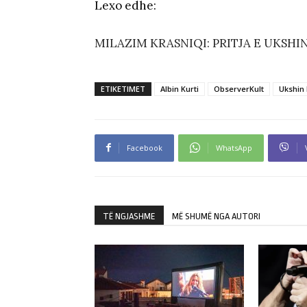
Lexo edhe:
MILAZIM KRASNIQI: PRITJA E UKSHI
ETIKETIMET
Albin Kurti
ObserverKult
Ukshin 
Facebook
WhatsApp
TË NGJASHME
MË SHUMË NGA AUTORI