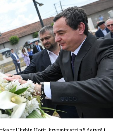
rofesor Ukshin Hotit, kryeministri në detyrë i