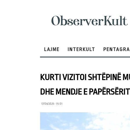
ObserverKult
LAJME
INTERKULT
PENTAGR
KURTI VIZITOI SHTËPINË M
DHE MENDJE E PAPËRSËRI
17/06/2025 • 15:01