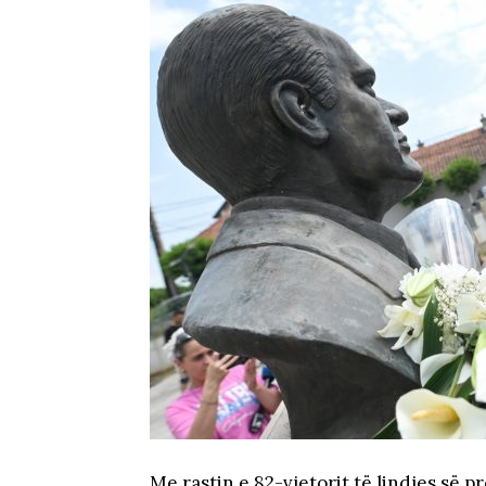
Me rastin e 82-vjetorit të lindjes së p