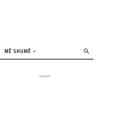
MË SHUMË
reklamë