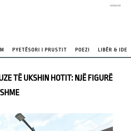
reklamë
AM
PYETËSORI I PRUSTIT
POEZI
LIBËR & IDE
UZE TË UKSHIN HOTIT: NJË FIGURË
TSHME