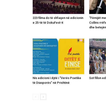
223 filma do të shfaqen në edicionin
“Fëmijët me
e 25-të të DokuFest-it
Collins rrëf
dhe betejë
Nis edicioni i dytë i “Verës Poetike
Sot fillon ed
të Diasporës” në Prishtinë