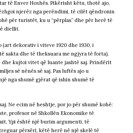
itar të Enver Hoxhës. Pikërisht këtu, thotë ajo,
 vëzhgoi njerëz nga perëndimi, të cilët qëndronin
hë për turistët, ku u “përplas” dhe për herë të
 diellit.
(art dekorativ i viteve 1920 dhe 1930, i
ë sakta dhe të theksuara me ngjyra të forta),
 dhe kujtoi vitet që luante jashtë saj. Prindërit
miljes së nënës së saj. Pas luftës ajo u
jë nga shumë gjërat që ishin shumë të
 saj. Ne ecim në heshtje, por jo për shumë kohë:
ste, profesor në Shkollën Ekonomike të
mit, Ypi është një burim argumenti, të
treguar përsëri, këtë herë në një skelë të