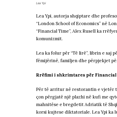
Lea Ypi
Lea Ypi, autorja shqiptare dhe profe
“London School of Economics” në Londë
“Financial Time”, Alex Rusell ka rrëfyer
komunizmit.
Lea ka folur për “Të lirë”, librin e saj
fëmijërinë, familjen dhe përpjekjet për 
Rrëfimi i shkrimtares për Financial
Për të arritur në restorantin e vjetër
çon përgjatë një plazhi në kufi me qyte
mahnitëse e bregdetit Adriatik të Shq
korsi kujtese diktatoriale. Lea Ypi ka l