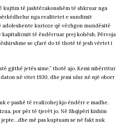
një kujtim të jashtëzakonshëm të shkruar nga
 përkëdhelur nga realitetet e sundimit
jë adoleshente kurioze që vëzhgon mundësitë
kapitalizmit të ëndërruar prej kohësh. Përvoja
ëshirshme se çfarë do të thotë të jesh vërtet i
të gjithë jetës sime,” thotë ajo. Kemi mbërritur
a daton në vitet 1930, dhe jemi ulur në një oborr
 e pashë të realizohej kjo ëndërr e madhe.
zua, por për të tjerët jo. Në Shqipëri kishim
na jepte…dhe më pas kuptuam se në fakt nuk