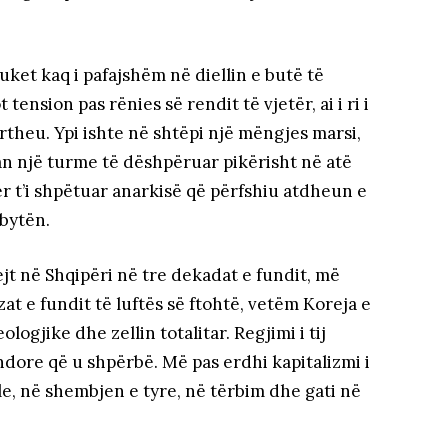
duket kaq i pafajshëm në diellin e butë të
 tension pas rënies së rendit të vjetër, ai i ri i
ërtheu. Ypi ishte në shtëpi një mëngjes marsi,
uan një turme të dëshpëruar pikërisht në atë
ër t’i shpëtuar anarkisë që përfshiu atdheun e
bytën.
ejt në Shqipëri në tre dekadat e fundit, më
at e fundit të luftës së ftohtë, vetëm Koreja e
ologjike dhe zellin totalitar. Regjimi i tij
ndore që u shpërbë. Më pas erdhi kapitalizmi i
ale, në shembjen e tyre, në tërbim dhe gati në