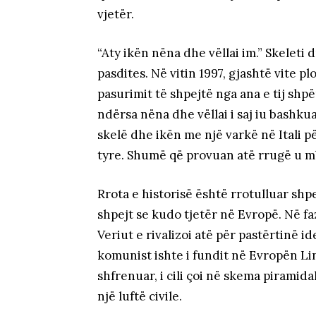
vjetër.
“Aty ikën nëna dhe vëllai im.” Skeleti 
pasdites. Në vitin 1997, gjashtë vite plot
pasurimit të shpejtë nga ana e tij shp
ndërsa nëna dhe vëllai i saj iu bashk
skelë dhe ikën me një varkë në Itali p
tyre. Shumë që provuan atë rrugë u m
Rrota e historisë është rrotulluar shp
shpejt se kudo tjetër në Evropë. Në faz
Veriut e rivalizoi atë për pastërtinë ide
komunist ishte i fundit në Evropën Li
shfrenuar, i cili çoi në skema piramid
një luftë civile.