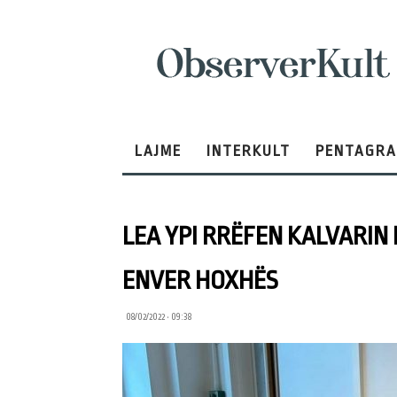
ObserverKult
LAJME
INTERKULT
PENTAGR
LEA YPI RRËFEN KALVARIN E
ENVER HOXHËS
08/02/2022 • 09:38