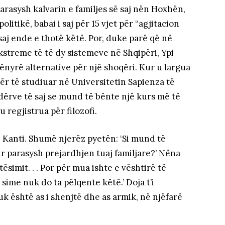
rasysh kalvarin e familjes së saj nën Hoxhën,
olitikë, babai i saj për 15 vjet për “agjitacion
saj ende e thotë këtë. Por, duke parë që në
streme të të dy sistemeve në Shqipëri, Ypi
nyrë alternative për një shoqëri. Kur u largua
ër të studiuar në Universitetin Sapienza të
dërve të saj se mund të bënte një kurs më të
 regjistrua për filozofi.
 Kanti. Shumë njerëz pyetën: ‘Si mund të
 parasysh prejardhjen tuaj familjare?’ Nëna
ësimit. . . Por për mua ishte e vështirë të
sime nuk do ta pëlqente këtë.’ Doja t’i
k është as i shenjtë dhe as armik, në njëfarë