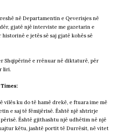
soreshë në Departamentin e Qeverisjes në
r, gjatë një interviste me gazetarin e
 historinë e jetës së saj gjatë kohës së
 për Shqipërinë e rrënuar në diktaturë, për
liri.
 Times:
 të vilës ku do të hamë drekë, e ftuara ime më
tin e saj të fëmijërisë. Është një shtrirje
ipërisë. Është gjithashtu një udhëtim në një
uajtur këtu, jashtë portit të Durrësit, në vitet