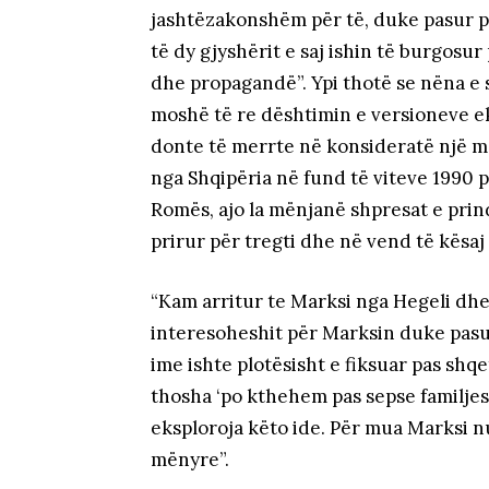
jashtëzakonshëm për të, duke pasur pa
të dy gjyshërit e saj ishin të burgosur p
dhe propagandë”. Ypi thotë se nëna e 
moshë të re dështimin e versioneve ek
donte të merrte në konsideratë një më
nga Shqipëria në fund të viteve 1990 p
Romës, ajo la mënjanë shpresat e prin
prirur për tregti dhe në vend të kësaj u
“Kam arritur te Marksi nga Hegeli dhe
interesoheshit për Marksin duke pasur
ime ishte plotësisht e fiksuar pas shqet
thosha ‘po kthehem pas sepse familjes 
eksploroja këto ide. Për mua Marksi nu
mënyre”.