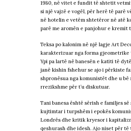
1980, në vitet e fundit të shtetit vetm
si një vajzë e vogël, për herë të parë
në hotelin e vetëm shtetëror në atë ko
parë me aromën e panjohur e kremit të
Teksa po kalonim në një lagje Art Deco 
karakterizuar nga forma gjeometrike t
Ypi pa lartë në banesën e katiti të dytë
janë kishin fshehur se ajo i përkiste fa
shpronësua nga komunistët dhe u bë n
rrezikshme për t’u diskutuar.
Tani banesa është sërish e familjes së
kujtimtar i turpshëm i epokës komuni
Londrës dhe kritik kryesor i kapitaliz
qeshurash dhe idesh. Ajo niset për të 