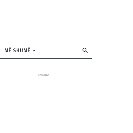
MË SHUMË
reklamë