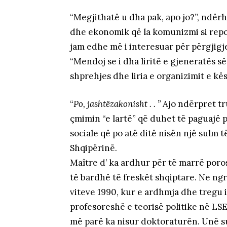
“Megjithatë u dha pak, apo jo?”, ndër
dhe ekonomik që la komunizmi si repo
jam edhe më i interesuar për përgjigje
“Mendoj se i dha liritë e gjeneratës së 
shprehjes dhe liria e organizimit e kës
“
Po, jashtëzakonisht . . ”
Ajo ndërpret tr
çmimin “e lartë” që duhet të paguajë pë
sociale që po atë ditë nisën një sulm t
Shqipërinë.
Maître d’ ka ardhur për të marrë poro
të bardhë të freskët shqiptare. Ne ngri
viteve 1990, kur e ardhmja dhe tregu i
profesoreshë e teorisë politike në LS
më parë ka nisur doktoraturën. Unë su