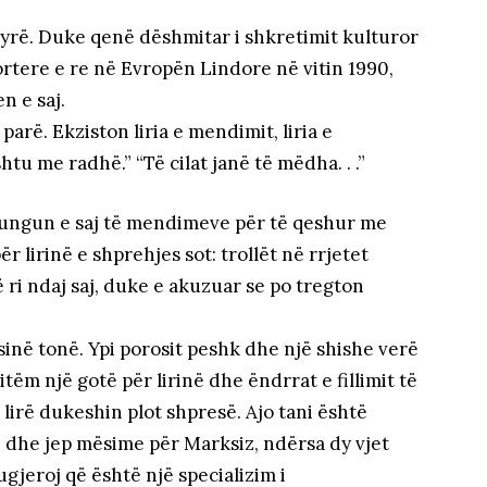
hyrë. Duke qenë dëshmitar i shkretimit kulturor
rtere e re në Evropën Lindore në vitin 1990,
n e saj.
parë. Ekziston liria e mendimit, liria e
htu me radhë.” “Të cilat janë të mëdha. . .”
ungun e saj të mendimeve për të qeshur me
r lirinë e shprehjes sot: trollët në rrjetet
ë ri ndaj saj, duke e akuzuar se po tregton
sinë tonë. Ypi porosit peshk dhe një shishe verë
tëm një gotë për lirinë dhe ëndrrat e fillimit të
 lirë dukeshin plot shpresë. Ajo tani është
E dhe jep mësime për Marksiz, ndërsa dy vjet
gjeroj që është një specializim i