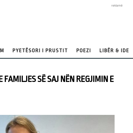
reklamë
AM
PYETËSORI I PRUSTIT
POEZI
LIBËR & IDE
 FAMILJES SË SAJ NËN REGJIMIN E