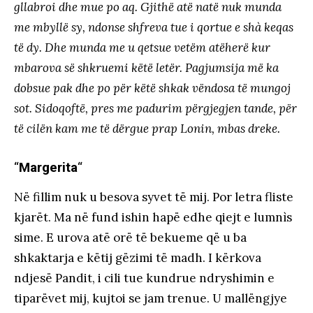
gllabroi dhe mue po aq. Gjithë atë natë nuk munda
me mbyllë sy, ndonse shfreva tue i qortue e shà keqas
të dy. Dhe munda me u qetsue vetëm atëherë kur
mbarova së shkruemi këtë letër. Pagjumsija më ka
dobsue pak dhe po për këtë shkak vëndosa të mungoj
sot. Sidoqoftë, pres me padurim përgjegjen tande, për
të cilën kam me të dërgue prap Lonin, mbas dreke.
“
Margerita
“
Në fillim nuk u besova syvet të mij. Por letra fliste
kjarët. Ma në fund ishin hapë edhe qiejt e lumnìs
sime. E urova atë orë të bekueme që u ba
shkaktarja e këtij gëzimi të madh. I kërkova
ndjesë Pandit, i cili tue kundrue ndryshimin e
tiparëvet mij, kujtoi se jam trenue. U mallëngjye