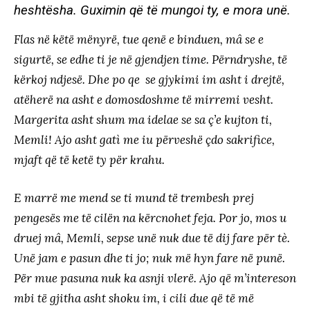
heshtësha. Guximin që të mungoi ty, e mora unë.
Flas në këtë mënyrë, tue qenë e binduen, mâ se e
sigurtë, se edhe ti je në gjendjen time. Përndryshe, të
kërkoj ndjesë. Dhe po qe se gjykimi im asht i drejtë,
atëherë na asht e domosdoshme të mirremi vesht.
Margerita asht shum ma idelae se sa ç’e kujton ti,
Memli! Ajo asht gatì me iu përveshë çdo sakrifice,
mjaft që të ketë ty për krahu.
E marrë me mend se ti mund të trembesh prej
pengesës me të cilën na kërcnohet feja. Por jo, mos u
druej mâ, Memli, sepse unë nuk due të dij fare për tè.
Unë jam e pasun dhe ti jo; nuk më hyn fare në punë.
Për mue pasuna nuk ka asnji vlerë. Ajo që m’intereson
mbi të gjitha asht shoku im, i cili due që të më