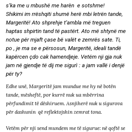
s’ka me u mbushë me harèn e sotshme!
Shikimi im rrëshqiti shumë herë mbi letrën tande,
Margeritë! Ato shprehje t’ambla më treguen
haptas shpirtin tand të pastërt. Ato më shtynë me
notue për mjaft çase bë valët e zemrës sate. Ti,
po , je ma se e përsosun, Margeritë, ideali tandë
kapërcen çdo cak hamendjeje. Vetëm nji gja nuk
jam në gjendje të dij me sigurì : a jam vallë i denjë
për ty?
Edhe unë, Margeritë jam mundue me hy në botën
tande, mësheftë, por kurrë nuk ua mbërrina
përfundimit të dëshiruem. Asnjiherë nuk u sigurova
për dashunín që reflektojshin zemrat tona.
Vetëm për nji send mundem me të sigurue: në qoftë se