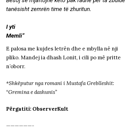
Besoj se mjaftojnë këto pak radhë për ta zbulue
tanësisht zemrën time të zhuritun.
I yti
Memli”
E palosa me kujdes letrën dhe e mbylla në nji
pliko. Mandej ia dhash Lonit, i cili po më pritte
n’oborr.
*Shkëputur nga romani i Mustafa Greblleshit:
“Gremina e dashunis”
Përgatiti: ObserverKult
——————-