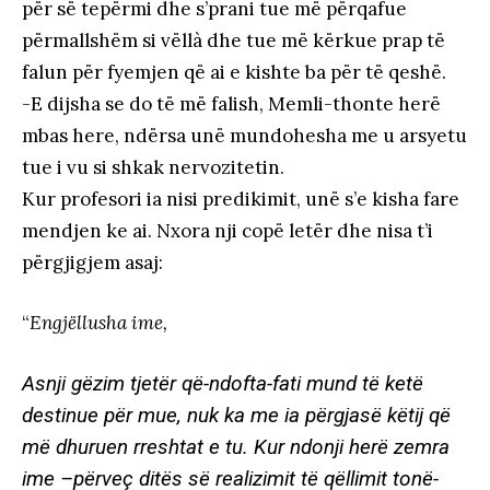
për së tepërmi dhe s’prani tue më përqafue
përmallshëm si vëllà dhe tue më kërkue prap të
falun për fyemjen që ai e kishte ba për të qeshë.
-E dijsha se do të më falish, Memli-thonte herë
mbas here, ndërsa unë mundohesha me u arsyetu
tue i vu si shkak nervozitetin.
Kur profesori ia nisi predikimit, unë s’e kisha fare
mendjen ke ai. Nxora nji copë letër dhe nisa t’i
përgjigjem asaj:
“
Engjëllusha ime,
Asnji gëzim tjetër që-ndofta-fati mund të ketë
destinue për mue, nuk ka me ia përgjasë këtij që
më dhuruen rreshtat e tu. Kur ndonji herë zemra
ime –përveç ditës së realizimit të qëllimit tonë-