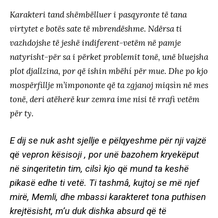
Karakteri tand shëmbëlluer i pasqyronte të tana
virtytet e botës sate të mbrendëshme. Ndërsa ti
vazhdojshe të jeshë indiferent-vetëm në pamje
natyrisht-për sa i përket problemit tonë, unë bluejsha
plot djallzina, por që ishin mbëhí për mue. Dhe po kjo
mospërfillje m’impononte që ta zgjanoj miqsìn në mes
tonë, deri atëherë kur zemra ime nisi të rrafi vetëm
për ty.
E dij se nuk asht sjellje e pëlqyeshme për nji vajzë
që vepron kësisoji , por unë bazohem kryekëput
në sinqeritetin tim, cilsì kjo që mund ta keshë
pikasë edhe ti vetë. Ti tashmâ, kujtoj se më njef
mirë, Memli, dhe mbassi karakteret tona puthisen
krejtësisht, m’u duk dishka absurd që të