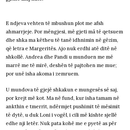
E ndjeva vehten të mbushun plot me afsh
ahmarrjeje. Por mëngjesi, më gjeti mâ të qetsuem
dhe shka ma këtheu të tanë idhnimin në gëzim,
qè letra e Margeritës. Ajo nuk erdhi atë ditë në
shkollë. Andrea dhe Pandi u munduen me më
marrë me të mirë, deshën të pajtohen me mue;
por unë isha akoma i zemruem.
U mundova të gjejë shkakun e mungesës së saj,
por krejt më kot. Ma në fund, kur isha tamam në
ankthin e tmerrit, ndërmjet pushimit të mësimit
të dytë, u duk Loni i vogël, i cili më kishte sjellë
edhe nji letër. Nuk pata kohë me e pyetë as për