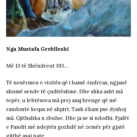
Nga Mustafa Greblleshi
Më 13 të Shëndreut 193…
Të nesërmen e vizitës që i bamë Andreas, ngjanë
shumë sende të çuditëshme. Dhe shka asht mâ
tepër, u lehtësova mâ prej asaj brenge që më
randonte keqas në shpirt. Tash s’kam pse dyshoj
mâ. Gjithshka u zbulue. Dhe ja se si ndodhi. Fjalët
e Pandit më ndejtën gozhdë në zemër për gjatë
gjithë asaj nate.