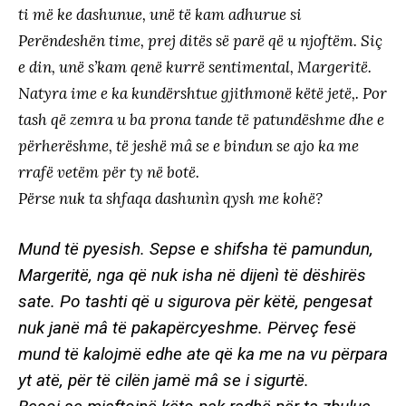
ti më ke dashunue, unë të kam adhurue si
Perëndeshën time, prej ditës së parë që u njoftëm. Siç
e din, unë s’kam qenë kurrë sentimental, Margeritë.
Natyra ime e ka kundërshtue gjithmonë këtë jetë,. Por
tash që zemra u ba prona tande të patundëshme dhe e
përherëshme, të jeshë mâ se e bindun se ajo ka me
rrafë vetëm për ty në botë.
Përse nuk ta shfaqa dashunìn qysh me kohë?
Mund të pyesish. Sepse e shifsha të pamundun,
Margeritë, nga që nuk isha në dijenì të dëshirës
sate. Po tashti që u sigurova për këtë, pengesat
nuk janë mâ të pakapërcyeshme. Përveç fesë
mund të kalojmë edhe ate që ka me na vu përpara
yt atë, për të cilën jamë mâ se i sigurtë.