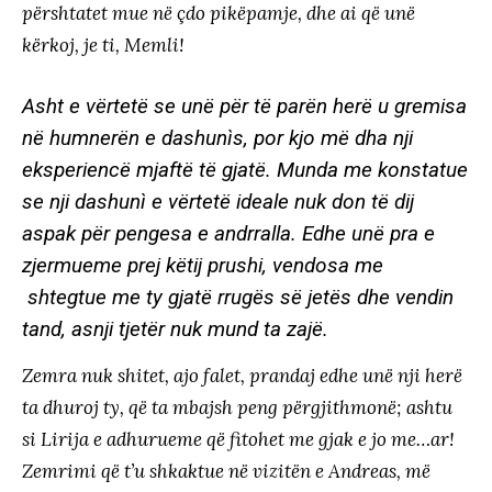
përshtatet mue në çdo pikëpamje, dhe ai që unë
kërkoj, je ti, Memli!
Asht e vërtetë se unë për të parën herë u gremisa
në humnerën e dashunìs, por kjo më dha nji
eksperiencë mjaftë të gjatë. Munda me konstatue
se nji dashunì e vërtetë ideale nuk don të dij
aspak për pengesa e andrralla. Edhe unë pra e
zjermueme prej këtij prushi, vendosa me
shtegtue me ty gjatë rrugës së jetës dhe vendin
tand, asnji tjetër nuk mund ta zajë.
Zemra nuk shitet, ajo falet, prandaj edhe unë nji herë
ta dhuroj ty, që ta mbajsh peng përgjithmonë; ashtu
si Lirija e adhurueme që fitohet me gjak e jo me…ar!
Zemrimi që t’u shkaktue në vizitën e Andreas, më