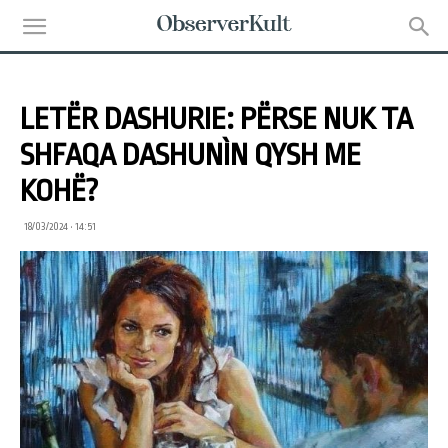
LETËR DASHURIE: PËRSE NUK TA
SHFAQA DASHUNÌN QYSH ME
KOHË?
18/03/2024 • 14:51