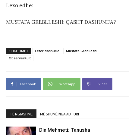
Lexo edhe
:
MUSTAFA GREBLLESHI: Ç’ASHT DASHUNIJA?
ETIKETIMET
Letër dashurie
Mustafa Greblleshi
ObserverKult
Facebook
WhatsApp
Viber
TË NGJASHME
MË SHUMË NGA AUTORI
Din Mehmeti: Tanusha