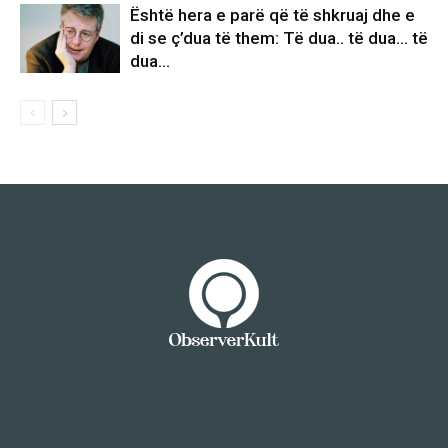
Është hera e parë që të shkruaj dhe e
di se ç’dua të them: Të dua.. të dua… të
dua…