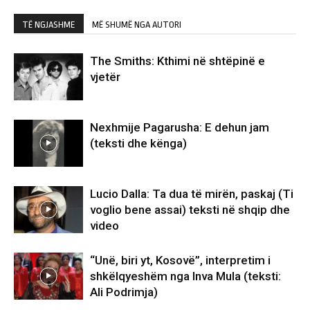
TË NGJASHME
MË SHUMË NGA AUTORI
The Smiths: Kthimi në shtëpinë e
vjetër
Nexhmije Pagarusha: E dehun jam
(teksti dhe kënga)
Lucio Dalla: Ta dua të mirën, paskaj (Ti
voglio bene assai) teksti në shqip dhe
video
“Unë, biri yt, Kosovë”, interpretim i
shkëlqyeshëm nga Inva Mula (teksti:
Ali Podrimja)