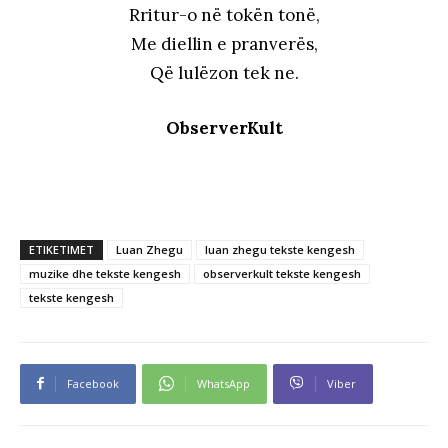
Rritur-o në tokën tonë,
Me diellin e pranverës,
Që lulëzon tek ne.
ObserverKult
ETIKETIMET
Luan Zhegu
luan zhegu tekste kengesh
muzike dhe tekste kengesh
observerkult tekste kengesh
tekste kengesh
Facebook
WhatsApp
Viber