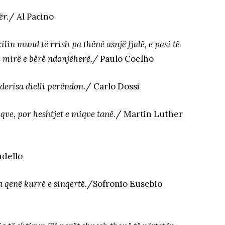
ër.
/ Al Pacino
ilin mund të rrish pa thënë asnjë fjalë, e pasi të
 e mirë e bërë ndonjëherë./
Paulo Coelho
derisa dielli perëndon.
/ Carlo Dossi
iqve, por heshtjet e miqve tanë
./ Martin Luther
ndello
 qenë kurrë e sinqertë.
/Sofronio Eusebio