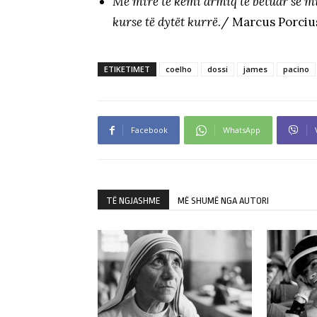
Më mirë të kemi armiq të betuar se miq
kurse të dytët kurrë
./ Marcus Porci
ETIKETIMET
coelho
dossi
james
pacino
Facebook
WhatsApp
TË NGJASHME
MË SHUMË NGA AUTORI