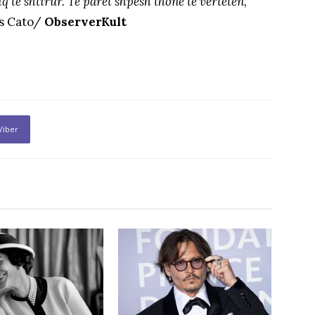
 të shtirur. Të parët shpesh thonë të vërtetën,
us Cato/
ObserverKult
Viber