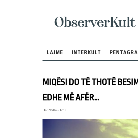
ObserverKult
LAJME
INTERKULT
PENTAGR
MIQËSI DO TË THOTË BESIM
EDHE MË AFËR…
14/09/2024 • 12:10