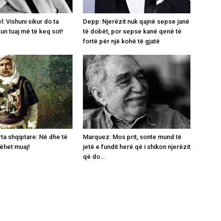
: Vishuni sikur do ta
Depp: Njerëzit nuk qajnë sepse janë
un tuaj më të keq sot!
të dobët, por sepse kanë qenë të
fortë për një kohë të gjatë
urta shqiptare: Në dhe të
Marquez: Mos prit, sonte mund të
’bëhet muaj!
jetë e fundit herë që i shikon njerëzit
që do…