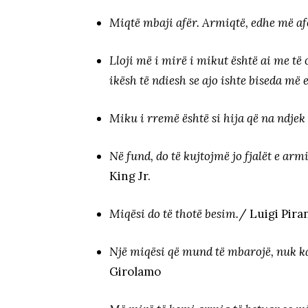
Miqtë mbaji afër. Armiqtë, edhe më af
Lloji më i mirë i mikut është ai me të c
ikësh të ndiesh se ajo ishte biseda më
Miku i rremë është si hija që na ndjek 
Në fund, do të kujtojmë jo fjalët e arm
King Jr.
Miqësi do të thotë besim.
/ Luigi Pira
Një miqësi që mund të mbarojë, nuk ka
Girolamo