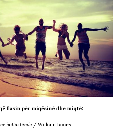
që flasin për miqësinë dhe miqtë:
jnë botën tënde
./ William James