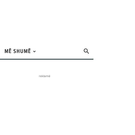
MË SHUMË
reklamë