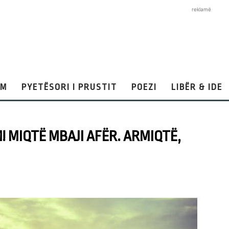
reklamë
AM
PYETËSORI I PRUSTIT
POEZI
LIBËR & IDE
! MIQTË MBAJI AFËR. ARMIQTË,