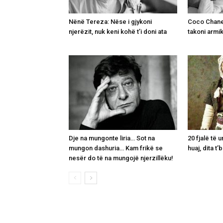
Nënë Tereza: Nëse i gjykoni
Coco Chanel
njerëzit, nuk keni kohë t’i doni ata
takoni armik
Dje na mungonte liria… Sot na
20 fjalë të 
mungon dashuria… Kam frikë se
huaj, dita t
nesër do të na mungojë njerzillëku!