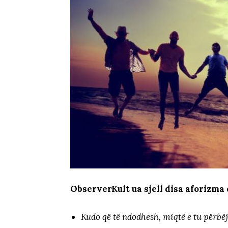
ObserverKult ua sjell disa aforizma 
Kudo që të ndodhesh, miqtë e tu përbë