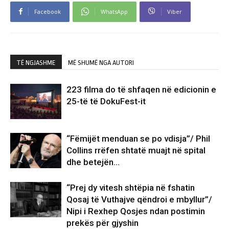
Facebook
WhatsApp
Viber
TË NGJASHME
MË SHUMË NGA AUTORI
223 filma do të shfaqen në edicionin e
25-të të DokuFest-it
“Fëmijët menduan se po vdisja”/ Phil
Collins rrëfen shtatë muajt në spital
dhe betejën…
“Prej dy vitesh shtëpia në fshatin
Qosaj të Vuthajve qëndroi e mbyllur”/
Nipi i Rexhep Qosjes ndan postimin
prekës për gjyshin