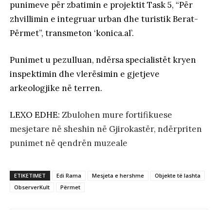
punimeve për zbatimin e projektit Task 5, “Për
zhvillimin e integruar urban dhe turistik Berat-
Përmet”, transmeton ‘konica.al’.
Punimet u pezulluan, ndërsa specialistët kryen
inspektimin dhe vlerësimin e gjetjeve
arkeologjike në terren.
LEXO EDHE:
Zbulohen mure fortifikuese
mesjetare në sheshin në Gjirokastër, ndërpriten
punimet në qendrën muzeale
ETIKETIMET
Edi Rama
Mesjeta e hershme
Objekte të lashta
ObserverKult
Përmet