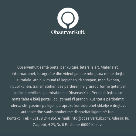
ObserverKult është portal për kulturë, letërsi e art. Materialet,
informacionet, fotografitë dhe videot janë të mbrojtura me të drejta
autoriale. Ato nuk mund të kopjohen, të shtypen, modifikohen,
ripublikohen, transmetohen ose përdoren në çfarëdo forme tjetër për
qëllime përfitimi, pa miratimin e ObserverKult. Për të shfrytëzuar
materialet e këtij portali, obligoheni t'i pranoni Kushtet e përdorimit,
ndërsa shfrytëzimi pa lejen paraprake konsiderohet shkelje e drejtave
autoriale dhe sanksionohet me dispozitat ligjore në fuqi.
Kontakti: Tel: + 381 38 244 951, e-mail: info@observerkult.com, Adresa: Rr.
Zagrebi, H 23, Nr. 8 Prishtinë 10000 Kosovë