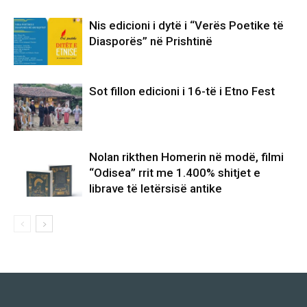
Nis edicioni i dytë i “Verës Poetike të
Diasporës” në Prishtinë
Sot fillon edicioni i 16-të i Etno Fest
Nolan rikthen Homerin në modë, filmi
“Odisea” rrit me 1.400% shitjet e
librave të letërsisë antike