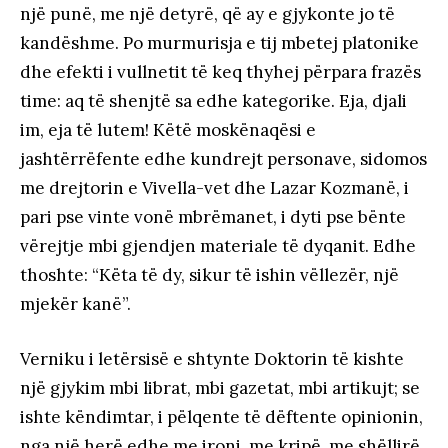
një punë, me një detyrë, që ay e gjykonte jo të
kandëshme. Po murmurisja e tij mbetej platonike
dhe efekti i vullnetit të keq thyhej përpara frazës
time: aq të shenjtë sa edhe kategorike. Eja, djali
im, eja të lutem! Këtë moskënaqësi e
jashtërrëfente edhe kundrejt personave, sidomos
me drejtorin e Vivella-vet dhe Lazar Kozmanë, i
pari pse vinte vonë mbrëmanet, i dyti pse bënte
vërejtje mbi gjendjen materiale të dyqanit. Edhe
thoshte: “Këta të dy, sikur të ishin vëllezër, një
mjekër kanë”.
Verniku i letërsisë e shtynte Doktorin të kishte
një gjykim mbi librat, mbi gazetat, mbi artikujt; se
ishte këndimtar, i pëlqente të dëftente opinionin,
nga një herë edhe me ironi, me kripë, me shëllirë,