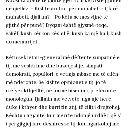
Ndoshta donte të blinte gjë? Tcù! kërciste gjuhën
në qiellëz. – Kishte ardhur për muhabet. – Çfarë
muhabeti, djali im? – Po këtu se mos vijnë të
gjithë për punë? Dyqani është gjysmë-teqe,
vakëf, kush kërkon këshillë, kush ka një hall, kush
do memurijet.
Këtu sekretari-gjeneral më dëftente simpatinë e
tij, me vështrime dhe buzëqeshje, simpati
demokrati, popullori, e vetmja mbase me të cilën
më nderonte. Se kishte opinionet e tij, jo të
rrëfyer kthjelltë, në formë bisedimi; preferonte
monologun, fjalimin me vetvete, nga një herë
duke i kthyer dhe kurrizin atij, të cilit i drejtohej.
Kështu i ngjante, kur merrte ndonjë urdhër, që s’
i përgjigjej fare dëshirës së tij, kur ngarkohej me