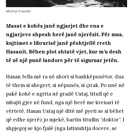
Mid'hat Frashëri
Masat e kohës janë ngjarjet dhe ena e
ngjarjeve shpesh herë janë njerëzit. Për mua,
kujtimet e librarisë janë pështjellë rreth
Hasanit. Bëhen plot shtatë vjet, kur m’u desh
të zë një punë landore për të siguruar jetën.
Hasan Jella më ra në short si bashkëpunëtor, dua
të them si shegert, si nëpunës, si çirak. Po unë në
pakë kohë e ngrita në gradë Ustaj, titull që e
mbajti gjer në fund, nga një herë me krenari të
vërtetë. Hasan Ustaj një ditë më pyeti se si bëhet
që edhe njerëz jo mjekë, bartin titullin “doktor”. I
shpjegoj se kjo fjalë (nga latinishtja docere, se