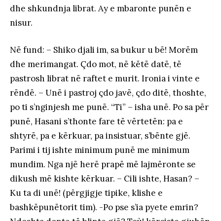
dhe shkundnja librat. Ay e mbaronte punën e
nisur.
Në fund: – Shiko djali im, sa bukur u bë! Morëm
dhe merimangat. Çdo mot, në këtë datë, të
pastrosh librat në raftet e murit. Ironia i vinte e
rëndë. – Unë i pastroj çdo javë, çdo ditë, thoshte,
po ti s’nginjesh me punë. “Ti” – isha unë. Po sa për
punë, Hasani s’thonte fare të vërtetën: pa e
shtyrë, pa e kërkuar, pa insistuar, s’bënte gjë.
Parimi i tij ishte minimum punë me minimum
mundim. Nga një herë prapë më lajmëronte se
dikush më kishte kërkuar. – Cili ishte, Hasan? –
Ku ta di unë! (përgjigje tipike, klishe e
bashkëpunëtorit tim). -Po pse s’ia pyete emrin?