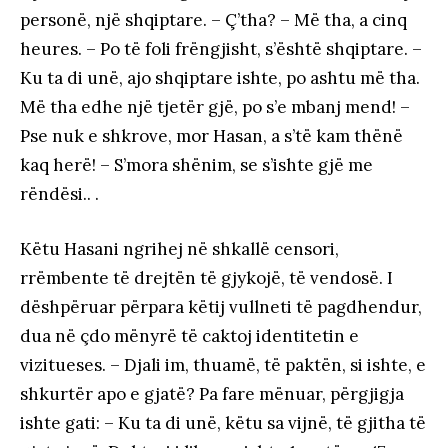
personë, një shqiptare. – Ç’tha? – Më tha, a cinq
heures. – Po të foli frëngjisht, s’është shqiptare. –
Ku ta di unë, ajo shqiptare ishte, po ashtu më tha.
Më tha edhe një tjetër gjë, po s’e mbanj mend! –
Pse nuk e shkrove, mor Hasan, a s’të kam thënë
kaq herë! – S’mora shënim, se s’ishte gjë me
rëndësi.. .
Këtu Hasani ngrihej në shkallë censori,
rrëmbente të drejtën të gjykojë, të vendosë. I
dëshpëruar përpara këtij vullneti të pagdhendur,
dua në çdo mënyrë të caktoj identitetin e
vizitueses. – Djali im, thuamë, të paktën, si ishte, e
shkurtër apo e gjatë? Pa fare mënuar, përgjigja
ishte gati: – Ku ta di unë, këtu sa vijnë, të gjitha të