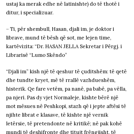
ustaj ka merak edhe në latinishte) do të thotë i
ditur, i specializuar.
– Ti, për shembull, Hasan, djali im, je doktor i
librave, mund të bësh që sot, me lejen time,
kartëvizita: “Dr. HASAN JELLA Sekretar i Përgj. i
Librarisë “Lumo Skëndo”
“Djali im” kish një të qeshur të çuditshëm: të qetë
dhe tundte kryet, më të rrallë vazhdueshëm,
histerik. Qe fare vetëm, pa nanë, pa babë, pa vëlla,
pa njeri. Pas dy vjet Normaleje, kishte bërë një
mot mësues në Peshkopi, stazh që i jepte aftësi të
njihte librat e klasave, të kishte një vernik
letërsie, të pretendonte në kritikë; në pak kohë
mundi të deshifronte dhe titujt frëngjisht, të