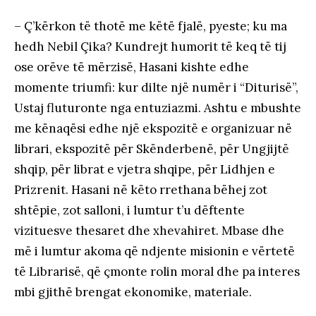
– Ç’kërkon të thotë me këtë fjalë, pyeste; ku ma
hedh Nebil Çika? Kundrejt humorit të keq të tij
ose orëve të mërzisë, Hasani kishte edhe
momente triumfi: kur dilte një numër i “Diturisë”,
Ustaj fluturonte nga entuziazmi. Ashtu e mbushte
me kënaqësi edhe një ekspozitë e organizuar në
librari, ekspozitë për Skënderbenë, për Ungjijtë
shqip, për librat e vjetra shqipe, për Lidhjen e
Prizrenit. Hasani në këto rrethana bëhej zot
shtëpie, zot salloni, i lumtur t’u dëftente
vizituesve thesaret dhe xhevahiret. Mbase dhe
më i lumtur akoma që ndjente misionin e vërtetë
të Librarisë, që çmonte rolin moral dhe pa interes
mbi gjithë brengat ekonomike, materiale.