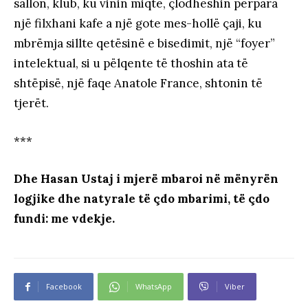
sallon, klub, ku vinin miqtë, çlodheshin përpara
një filxhani kafe a një gote mes-hollë çaji, ku
mbrëmja sillte qetësinë e bisedimit, një “foyer”
intelektual, si u pëlqente të thoshin ata të
shtëpisë, një faqe Anatole France, shtonin të
tjerët.
***
Dhe Hasan Ustaj i mjerë mbaroi në mënyrën
logjike dhe natyrale të çdo mbarimi, të çdo
fundi: me vdekje.
Facebook
WhatsApp
Viber