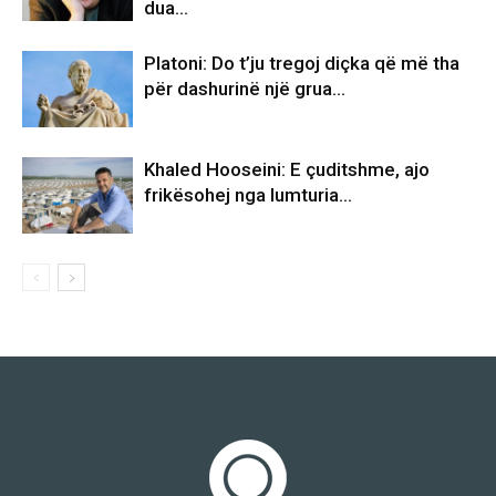
dua…
Platoni: Do t’ju tregoj diçka që më tha
për dashurinë një grua…
Khaled Hooseini: E çuditshme, ajo
frikësohej nga lumturia…