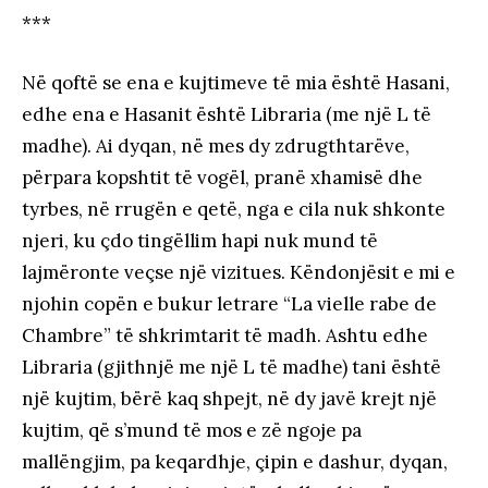
***
Në qoftë se ena e kujtimeve të mia është Hasani,
edhe ena e Hasanit është Libraria (me një L të
madhe). Ai dyqan, në mes dy zdrugthtarëve,
përpara kopshtit të vogël, pranë xhamisë dhe
tyrbes, në rrugën e qetë, nga e cila nuk shkonte
njeri, ku çdo tingëllim hapi nuk mund të
lajmëronte veçse një vizitues. Këndonjësit e mi e
njohin copën e bukur letrare “La vielle rabe de
Chambre” të shkrimtarit të madh. Ashtu edhe
Libraria (gjithnjë me një L të madhe) tani është
një kujtim, bërë kaq shpejt, në dy javë krejt një
kujtim, që s’mund të mos e zë ngoje pa
mallëngjim, pa keqardhje, çipin e dashur, dyqan,