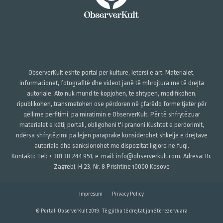
ObserverKult është portal për kulturë, letërsi e art. Materialet,
informacionet, fotografitë dhe videot janë të mbrojtura me të drejta
autoriale. Ato nuk mund të kopjohen, të shtypen, modifikohen,
ripublikohen, transmetohen ose përdoren në çfarëdo forme tjetër për
qëllime përfitimi, pa miratimin e ObserverKult. Për të shfrytëzuar
materialet e këtij portali, obligoheni t'i pranoni Kushtet e përdorimit,
ndërsa shfrytëzimi pa lejen paraprake konsiderohet shkelje e drejtave
autoriale dhe sanksionohet me dispozitat ligjore në fuqi.
Kontakti: Tel: + 381 38 244 951, e-mail: info@observerkult.com, Adresa: Rr.
Zagrebi, H 23, Nr. 8 Prishtinë 10000 Kosovë
Impresum
Privacy Policy
© Portali ObserverKult 2019. Të gjitha të drejtat janë të rezervuara