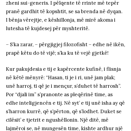
zheni sui-generis. I pëlqente të rrinte më tepër
pranë gardhit të kopshtit, se sa brenda në dyqan.
I bënja vërejtje, e këshillonja, më mirë akoma i
lutesha të kujdesej për myshteritë.
– S’ka zarar, – përgjigjej filozofisht – edhe në ikën,
prapë këtu do të vijë; s’ka ku të vejë gjetkë!
Kur pakujdesia e tij e kapërcente kufinë, i flisnja
në këtë mënyrë: “Hasan, ti je i ri, unë jam plak;
unë harroj, ti që je i mençur, s’duhet të harrosh”.
Por “djali im” s’pranonte as pleqërinë time, as
edhe inteligjencën e tij. Në syt’ e tij unë isha ay që
s’harron kurrë, që s’përton, që s’lodhet. Duket se
cilësit’ e tjetrit e ngushëllonin. Një ditë, më
lajmëroi se, në mungesën time, kishte ardhur një