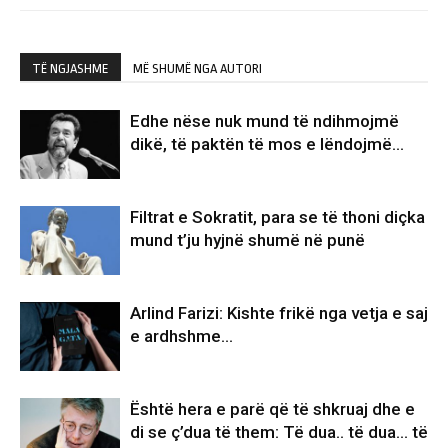
TË NGJASHME
MË SHUMË NGA AUTORI
Edhe nëse nuk mund të ndihmojmë
dikë, të paktën të mos e lëndojmë…
Filtrat e Sokratit, para se të thoni diçka
mund t’ju hyjnë shumë në punë
Arlind Farizi: Kishte frikë nga vetja e saj
e ardhshme…
Është hera e parë që të shkruaj dhe e
di se ç’dua të them: Të dua.. të dua… të