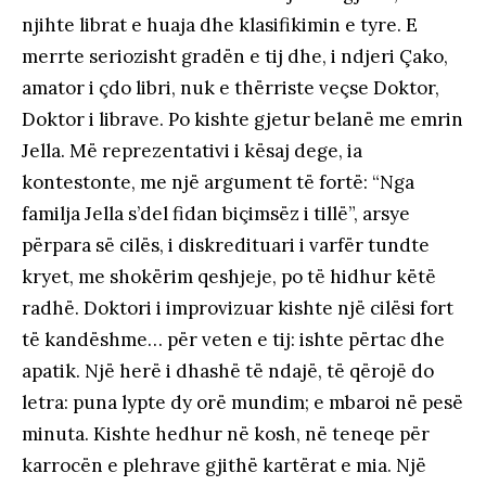
njihte librat e huaja dhe klasifikimin e tyre. E
merrte seriozisht gradën e tij dhe, i ndjeri Çako,
amator i çdo libri, nuk e thërriste veçse Doktor,
Doktor i librave. Po kishte gjetur belanë me emrin
Jella. Më reprezentativi i kësaj dege, ia
kontestonte, me një argument të fortë: “Nga
familja Jella s’del fidan biçimsëz i tillë”, arsye
përpara së cilës, i diskredituari i varfër tundte
kryet, me shokërim qeshjeje, po të hidhur këtë
radhë. Doktori i improvizuar kishte një cilësi fort
të kandëshme… për veten e tij: ishte përtac dhe
apatik. Një herë i dhashë të ndajë, të qërojë do
letra: puna lypte dy orë mundim; e mbaroi në pesë
minuta. Kishte hedhur në kosh, në teneqe për
karrocën e plehrave gjithë kartërat e mia. Një