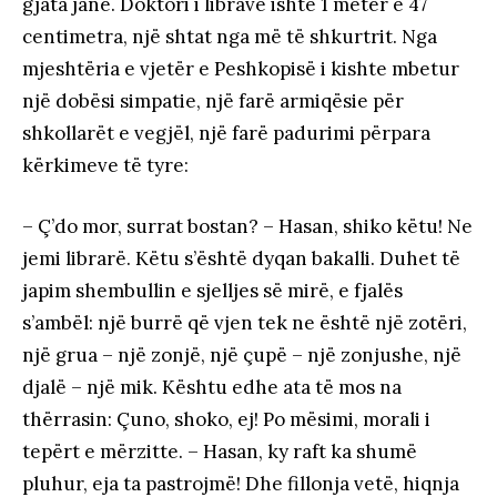
gjata janë. Doktori i librave ishte 1 metër e 47
centimetra, një shtat nga më të shkurtrit. Nga
mjeshtëria e vjetër e Peshkopisë i kishte mbetur
një dobësi simpatie, një farë armiqësie për
shkollarët e vegjël, një farë padurimi përpara
kërkimeve të tyre:
– Ç’do mor, surrat bostan? – Hasan, shiko këtu! Ne
jemi librarë. Këtu s’është dyqan bakalli. Duhet të
japim shembullin e sjelljes së mirë, e fjalës
s’ambël: një burrë që vjen tek ne është një zotëri,
një grua – një zonjë, një çupë – një zonjushe, një
djalë – një mik. Kështu edhe ata të mos na
thërrasin: Çuno, shoko, ej! Po mësimi, morali i
tepërt e mërzitte. – Hasan, ky raft ka shumë
pluhur, eja ta pastrojmë! Dhe fillonja vetë, hiqnja