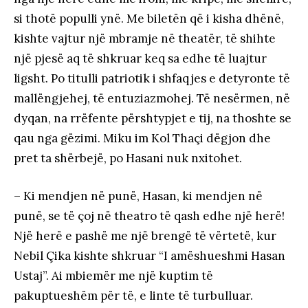
si thotë populli ynë. Me biletën që i kisha dhënë,
kishte vajtur një mbramje në theatër, të shihte
një pjesë aq të shkruar keq sa edhe të luajtur
ligsht. Po titulli patriotik i shfaqjes e detyronte të
mallëngjehej, të entuziazmohej. Të nesërmen, në
dyqan, na rrëfente përshtypjet e tij, na thoshte se
qau nga gëzimi. Miku im Kol Thaçi dëgjon dhe
pret ta shërbejë, po Hasani nuk nxitohet.
– Ki mendjen në punë, Hasan, ki mendjen në
punë, se të çoj në theatro të qash edhe një herë!
Një herë e pashë me një brengë të vërtetë, kur
Nebil Çika kishte shkruar “I amëshueshmi Hasan
Ustaj”. Ai mbiemër me një kuptim të
pakuptueshëm për të, e linte të turbulluar.