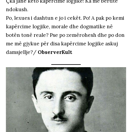
Çka janë këto kapërcime logjike! Ka me bërtitë
ndokush.
Po, lexues i dashtun e jo i cekët. Po! A pak po kemi
kapërcime logjike, morale dhe dogmatike në
botën tonë reale? Pse po zemërohesh dhe po don
me më gjykue për disa kapërcime logjike askuj
damsjellje?/
ObserverKult