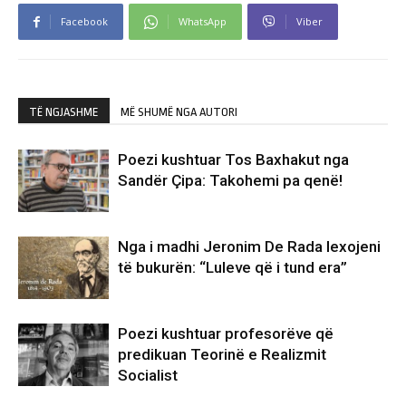
Facebook
WhatsApp
Viber
TË NGJASHME
MË SHUMË NGA AUTORI
Poezi kushtuar Tos Baxhakut nga
Sandër Çipa: Takohemi pa qenë!
Nga i madhi Jeronim De Rada lexojeni
të bukurën: “Luleve që i tund era”
Poezi kushtuar profesorëve që
predikuan Teorinë e Realizmit
Socialist