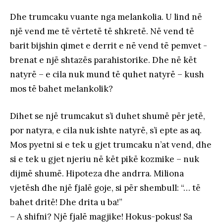
Dhe trumcaku vuante nga melankolia. U lind në
një vend me të vërtetë të shkretë. Në vend të
barit bijshin qimet e derrit e në vend të pemvet -
brenat e një shtazës parahistorike. Dhe në kët
natyrë – e cila nuk mund të quhet natyrë – kush
mos të bahet melankolik?
Dihet se një trumcakut s’i duhet shumë për jetë,
por natyra, e cila nuk ishte natyrë, s’i epte as aq.
Mos pyetni si e tek u gjet trumcaku n’at vend, dhe
si e tek u gjet njeriu në kët pikë kozmike – nuk
dijmë shumë. Hipoteza dhe andrra. Miliona
vjetësh dhe një fjalë goje, si për shembull: “… të
bahet dritë! Dhe drita u ba!”
– A shifni? Një fjalë magjike! Hokus-pokus! Sa