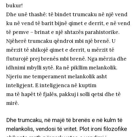
bukur!
Dhe unë thashë: të bindet trumcaku në një vend
ku në vend të barit bijnë qimet e derrit, e në vend
të pemve – brinat e një shtazës parahistorike.
Njëherë trumcaku qëndroi mbi një brenë. U
mërzit të shikojë qimet e derrit, u mërzit të
fluturojë prej brenës mbi brenë. Nga mërzia dhe
idhnimi mbylli sytë. Ra në pikllim melankolik.
Njeriu me temperament melankolik asht
inteligjent. E inteligjenca në kuptim
ma të hapët të fjalës, pakkuj i solli qetsi dhe të
mirë.
Dhe trumcaku, në majë të brenës e në kulm të
melankolis, vendosi të vritet. Plot ironi filozofike