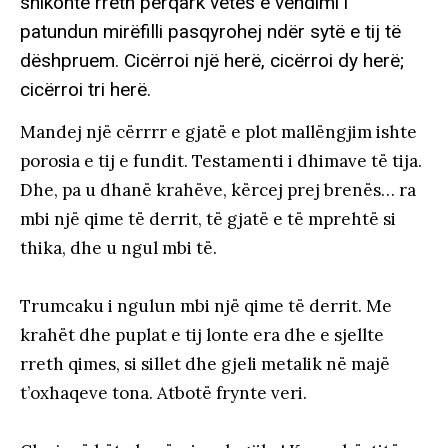
shikonte rreth përqark vetes e vendimi i
patundun mirëfilli pasqyrohej ndër sytë e tij të
dëshpruem. Cicërroi një herë, cicërroi dy herë;
cicërroi tri herë.
Mandej një cërrrr e gjatë e plot mallëngjim ishte
porosia e tij e fundit. Testamenti i dhimave të tija.
Dhe, pa u dhanë krahëve, kërcej prej brenës… ra
mbi një qime të derrit, të gjatë e të mprehtë si
thika, dhe u ngul mbi të.
Trumcaku i ngulun mbi një qime të derrit. Me
krahët dhe puplat e tij lonte era dhe e sjellte
rreth qimes, si sillet dhe gjeli metalik në majë
t’oxhaqeve tona. Atbotë frynte veri.