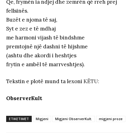
Qe, frymën ia ndjej dhe zemrën që rreh prej
fellsinës.
Buzët e njoma të saj,
Syt e zez e të mdhaj
me harmoni vijash të bindshme
premtojnë një dashni të hijshme
(ashtu dhe akordi i heshtjes
frytin e ambël të marrveshtjes).
Tekstin e plotë mund ta lexoni
KËTU:
ObserverKult
ETIKETIMET
Migjeni
Migjeni ObserverKult.
migjeni proze