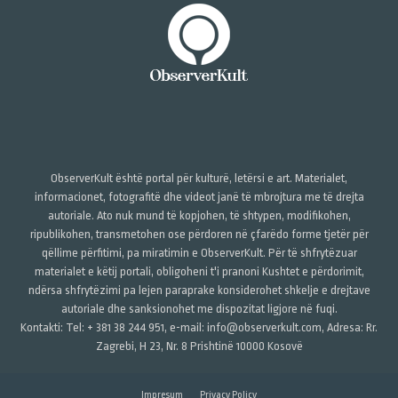
ObserverKult është portal për kulturë, letërsi e art. Materialet,
informacionet, fotografitë dhe videot janë të mbrojtura me të drejta
autoriale. Ato nuk mund të kopjohen, të shtypen, modifikohen,
ripublikohen, transmetohen ose përdoren në çfarëdo forme tjetër për
qëllime përfitimi, pa miratimin e ObserverKult. Për të shfrytëzuar
materialet e këtij portali, obligoheni t'i pranoni Kushtet e përdorimit,
ndërsa shfrytëzimi pa lejen paraprake konsiderohet shkelje e drejtave
autoriale dhe sanksionohet me dispozitat ligjore në fuqi.
Kontakti: Tel: + 381 38 244 951, e-mail: info@observerkult.com, Adresa: Rr.
Zagrebi, H 23, Nr. 8 Prishtinë 10000 Kosovë
Impresum
Privacy Policy