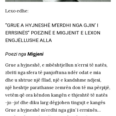
Lexo edhe
:
“GRUE A HYJNESHË M’ERDHI NGA GJIN’ I
ERRSINËS” POEZINË E MIGJENIT E LEXON
ENGJËLLUSHE ALLA
Poezi nga
Migjeni
Grue a hyjneshë, e mbështjellun n’errsi të natës,
zbriti nga sfera të panjoftuna ndër odat e mia
dhe u shtrue një fllad, një e kandshme ndjesi,
një heshtje parathanse zemrën don të ma përpijë,
vetëm që ora këndon kangën e thjeshtë të natës
-jo -jo! dhe diku larg dëgjohen tingujt e kangës
Grue a hyjneshë m’erdhi nga gjin’ i errsinës…