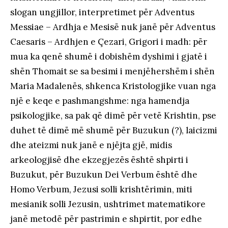
slogan ungjillor, interpretimet për Adventus
Messiae – Ardhja e Mesisë nuk janë për Adventus
Caesaris – Ardhjen e Çezari, Grigori i madh: për
mua ka qenë shumë i dobishëm dyshimi i gjatë i
shën Thomait se sa besimi i menjëhershëm i shën
Maria Madalenës, shkenca Kristologjike vuan nga
një e keqe e pashmangshme: nga hamendja
psikologjike, sa pak që dimë për vetë Krishtin, pse
duhet të dimë më shumë për Buzukun (?), laicizmi
dhe ateizmi nuk janë e njëjta gjë, midis
arkeologjisë dhe ekzegjezës është shpirti i
Buzukut, për Buzukun Dei Verbum është dhe
Homo Verbum, Jezusi solli krishtërimin, miti
mesianik solli Jezusin, ushtrimet matematikore
janë metodë për pastrimin e shpirtit, por edhe