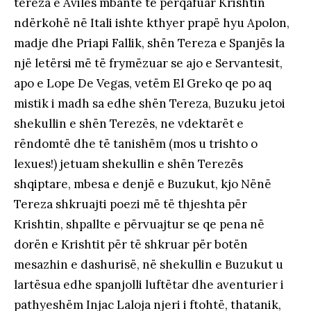
tereza e Aviles mbante të përqafuar Krishtin
ndërkohë në Itali ishte kthyer prapë hyu Apolon,
madje dhe Priapi Fallik, shën Tereza e Spanjës la
një letërsi më të frymëzuar se ajo e Servantesit,
apo e Lope De Vegas, vetëm El Greko qe po aq
mistik i madh sa edhe shën Tereza, Buzuku jetoi
shekullin e shën Terezës, ne vdektarët e
rëndomtë dhe të tanishëm (mos u trishto o
lexues!) jetuam shekullin e shën Terezës
shqiptare, mbesa e denjë e Buzukut, kjo Nënë
Tereza shkruajti poezi më të thjeshta për
Krishtin, shpallte e përvuajtur se qe pena në
dorën e Krishtit për të shkruar për botën
mesazhin e dashurisë, në shekullin e Buzukut u
lartësua edhe spanjolli luftëtar dhe aventurier i
pathyeshëm Injac Laloja njeri i ftohtë, thatanik,