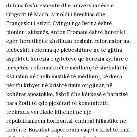
duhma fosforeshente dhe universlindëse e
Grigorit të Madh, Arnoldi i Breshias dhe
Françesku i Asizit, Cvingu nga Berna është
pionier i skizmës, Anton Fromani është heretik i
egër, heretikët e zhvilluan besimin reformator me
plebeshit, reforma qe plebeshitare në të gjitha
aspektet, herezia e qyteteve që herezia zyrtare e
mesjetës, reformatorët e mëdhenj të shekullit të
XVI ishin në thelb mistikë të mëdhenj, kërkesa
për t’u kthyer në krishtërimin origjinar, në
kohërat apostolike, është dhe kërkesë e barazisë
para Zotit të çdo pjesëtari të komunitetit,
teokracia vertikale kthehet në një
republikanizëm horizontal, ëndrrat hiliastike në
kohën e Buzukut kapërcenin caqet e krishtërimit