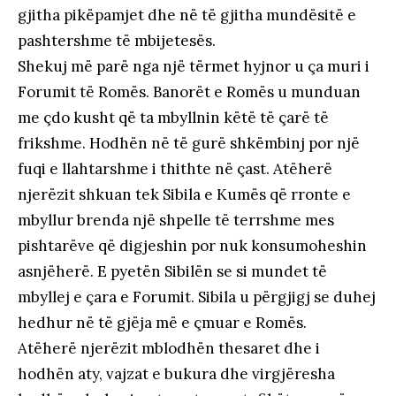
gjitha pikëpamjet dhe në të gjitha mundësitë e
pashtershme të mbijetesës.
Shekuj më parë nga një tërmet hyjnor u ça muri i
Forumit të Romës. Banorët e Romës u munduan
me çdo kusht që ta mbyllnin këtë të çarë të
frikshme. Hodhën në të gurë shkëmbinj por një
fuqi e llahtarshme i thithte në çast. Atëherë
njerëzit shkuan tek Sibila e Kumës që rronte e
mbyllur brenda një shpelle të terrshme mes
pishtarëve që digjeshin por nuk konsumoheshin
asnjëherë. E pyetën Sibilën se si mundet të
mbyllej e çara e Forumit. Sibila u përgjigj se duhej
hedhur në të gjëja më e çmuar e Romës.
Atëherë njerëzit mblodhën thesaret dhe i
hodhën aty, vajzat e bukura dhe virgjëresha