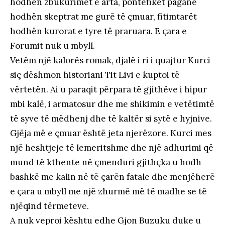
hodhën zbukurimet e arta, pontefikët paganë
hodhën skeptrat me gurë të çmuar, fitimtarët
hodhën kurorat e tyre të praruara. E çara e
Forumit nuk u mbyll.
Vetëm një kalorës romak, djalë i ri i quajtur Kurci
siç dëshmon historiani Tit Livi e kuptoi të
vërtetën. Ai u paraqit përpara të gjithëve i hipur
mbi kalë, i armatosur dhe me shikimin e vetëtimtë
të syve të mëdhenj dhe të kaltër si sytë e hyjnive.
Gjëja më e çmuar është jeta njerëzore. Kurci mes
një heshtjeje të lemeritshme dhe një adhurimi që
mund të kthente në çmenduri gjithçka u hodh
bashkë me kalin në të çarën fatale dhe menjëherë
e çara u mbyll me një zhurmë më të madhe se të
njëqind tërmeteve.
A nuk veproi kështu edhe Gjon Buzuku duke u