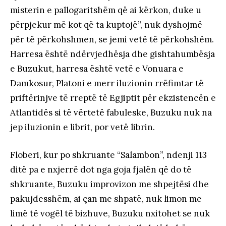
misterin e pallogaritshëm që ai kërkon, duke u
përpjekur më kot që ta kuptojë”, nuk dyshojmë
për të përkohshmen, se jemi vetë të përkohshëm.
Harresa është ndërvjedhësja dhe gishtahumbësja
e Buzukut, harresa është vetë e Vonuara e
Damkosur, Platoni e merr iluzionin rrëfimtar të
priftërinjve të rreptë të Egjiptit për ekzistencën e
Atlantidës si të vërtetë fabuleske, Buzuku nuk na
jep iluzionin e librit, por vetë librin.
Floberi, kur po shkruante “Salambon”, ndenji 113
ditë pa e nxjerrë dot nga goja fjalën që do të
shkruante, Buzuku improvizon me shpejtësi dhe
pakujdesshëm, ai çan me shpatë, nuk limon me
limë të vogël të bizhuve, Buzuku nxitohet se nuk