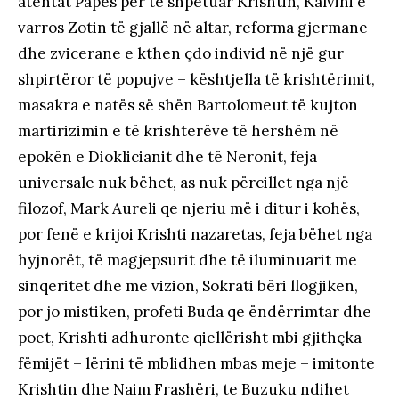
atentat Papës për të shpëtuar Krishtin, Kalvini e
varros Zotin të gjallë në altar, reforma gjermane
dhe zvicerane e kthen çdo individ në një gur
shpirtëror të popujve – kështjella të krishtërimit,
masakra e natës së shën Bartolomeut të kujton
martirizimin e të krishterëve të hershëm në
epokën e Dioklicianit dhe të Neronit, feja
universale nuk bëhet, as nuk përcillet nga një
filozof, Mark Aureli qe njeriu më i ditur i kohës,
por fenë e krijoi Krishti nazaretas, feja bëhet nga
hyjnorët, të magjepsurit dhe të iluminuarit me
sinqeritet dhe me vizion, Sokrati bëri llogjiken,
por jo mistiken, profeti Buda qe ëndërrimtar dhe
poet, Krishti adhuronte qiellërisht mbi gjithçka
fëmijët – lërini të mblidhen mbas meje – imitonte
Krishtin dhe Naim Frashëri, te Buzuku ndihet