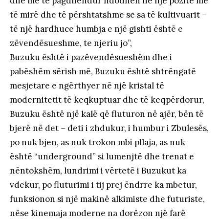
dhe më të pagdhëndur ndodhen në një pozitë më
të mirë dhe të përshtatshme se sa të kultivuarit –
të një hardhuce humbja e një gishti është e
zëvendësueshme, te njeriu jo”,
Buzuku është i pazëvendësueshëm dhe i
pabëshëm sërish më, Buzuku është shtrëngatë
mesjetare e ngërthyer në një kristal të
modernitetit të keqkuptuar dhe të keqpërdorur,
Buzuku është një kalë që fluturon në ajër, bën të
bjerë në det – deti i zhdukur, i humbur i Zbulesës,
po nuk bjen, as nuk trokon mbi pllaja, as nuk
është “underground” si lumenjtë dhe trenat e
nëntokshëm, lundrimi i vërtetë i Buzukut ka
vdekur, po fluturimi i tij prej ëndrre ka mbetur,
funksionon si një makinë alkimiste dhe futuriste,
nëse kinemaja moderne na dorëzon një farë