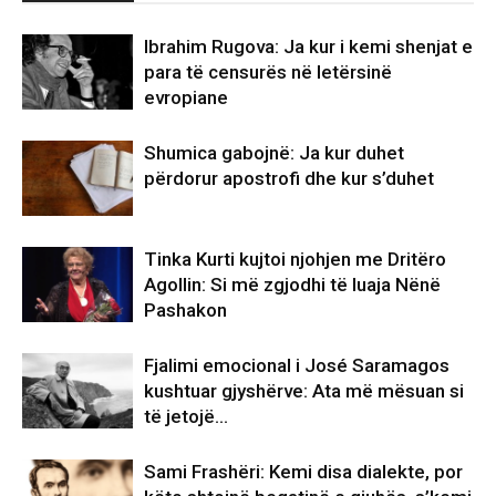
Ibrahim Rugova: Ja kur i kemi shenjat e
para të censurës në letërsinë
evropiane
Shumica gabojnë: Ja kur duhet
përdorur apostrofi dhe kur s’duhet
Tinka Kurti kujtoi njohjen me Dritëro
Agollin: Si më zgjodhi të luaja Nënë
Pashakon
Fjalimi emocional i José Saramagos
kushtuar gjyshërve: Ata më mësuan si
të jetojë…
Sami Frashëri: Kemi disa dialekte, por