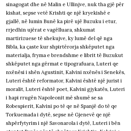
sinagogat dhe në Malin e Ullinjve, nuk tha gjë për
kishat, sepse vetë Krishti qe një kryekishë e
gjallë, në lumin Bunë ka pirë ujë Buzuku i etur,
rrjedhin ujërat e vagëlluara, shkumat
martirizuese të shekujve, ky lumë del që nga
Bibla, ka çaste kur shpirtërorja shkëputet nga
materialja, fryma e brendshme e librit të Buzukut
shkëputet nga gërmat e tipografuara, Luteri qe
nxënësi i shën Agustinit, Kalvini nxënës i Senekës,
Luteri është reformator, Kalvini është një jurist i
moralit, Luteri është poet, Kalvini gjykatës, Luteri
i hapi rrugën Napoleonit më shumë se sa
Robespierit, Kalvini po të qe në Spanjë do të qe
Torkuemada i dytë, sepse në Gjenevë qe një
shpërfytyrim i një Savonarola i dytë, Luteri i bën