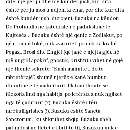
ditë: një për ju dhe një kundër jush, kur dita
është për ju mos u ndjeni krenar, por dhe kur dita
është kundër jush, durojeni, Buzuku na këndon
De Profundis në katedralen e padukshme të
Kujtesës… Buzuku është një qenie e Zodiakut, po
që rron në tokë, nuk zvarritet, po nuk ka krahë
Pegasi, Erosi dhe Engjël (që janë e njëjta gjë), në
një ungjill apokrif, gnostik, Krishtit i vihet në gojë
një thënie sekrete: “Kush mahnitet, do të
mbretërojë”, shumë njerëz e kanë humbur
dhuntinë e të mahniturit, Platoni thonte se
filozofia lind nga habitja, po letërsia a nuk ngjizet
nga të çuditurit (?), Buzuku është i tëri
mrekulligrishës (!), Buzuku është Sancta
Sanctorum, ku shkruhet shqip, Buzuku sheh
pafundësi në fletët e librit të tij, Buzukun nuk e