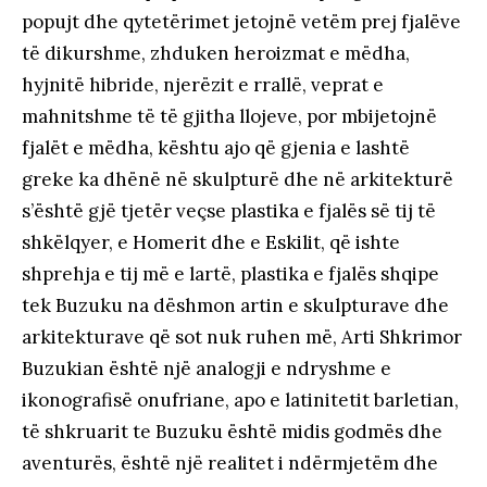
popujt dhe qytetërimet jetojnë vetëm prej fjalëve
të dikurshme, zhduken heroizmat e mëdha,
hyjnitë hibride, njerëzit e rrallë, veprat e
mahnitshme të të gjitha llojeve, por mbijetojnë
fjalët e mëdha, kështu ajo që gjenia e lashtë
greke ka dhënë në skulpturë dhe në arkitekturë
s’është gjë tjetër veçse plastika e fjalës së tij të
shkëlqyer, e Homerit dhe e Eskilit, që ishte
shprehja e tij më e lartë, plastika e fjalës shqipe
tek Buzuku na dëshmon artin e skulpturave dhe
arkitekturave që sot nuk ruhen më, Arti Shkrimor
Buzukian është një analogji e ndryshme e
ikonografisë onufriane, apo e latinitetit barletian,
të shkruarit te Buzuku është midis godmës dhe
aventurës, është një realitet i ndërmjetëm dhe