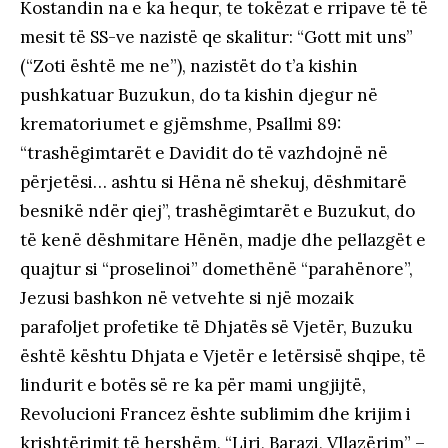
Kostandin na e ka hequr, te tokëzat e rripave të të
mesit të SS-ve nazistë qe skalitur: “Gott mit uns”
(“Zoti është me ne”), nazistët do t’a kishin
pushkatuar Buzukun, do ta kishin djegur në
krematoriumet e gjëmshme, Psallmi 89:
“trashëgimtarët e Davidit do të vazhdojnë në
përjetësi… ashtu si Hëna në shekuj, dëshmitarë
besnikë ndër qiej”, trashëgimtarët e Buzukut, do
të kenë dëshmitare Hënën, madje dhe pellazgët e
quajtur si “proselinoi” domethënë “parahënore”,
Jezusi bashkon në vetvehte si një mozaik
parafoljet profetike të Dhjatës së Vjetër, Buzuku
është kështu Dhjata e Vjetër e letërsisë shqipe, të
lindurit e botës së re ka për mami ungjijtë,
Revolucioni Francez ështe sublimim dhe krijim i
krishtërimit të hershëm, “Liri, Barazi, Vllazërim” –