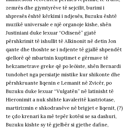
zemrës dhe gjymtyrëve të sejcilit, burimi i
shpresës është kërkimi i ndjesës, Buzuku është
muzikë universale e një organoje kishe, shën
Justiniani duke lexuar “Odisenë” gjatë
përshkrimit të ishullit të Alkinonit në detin Jon
qante dhe thoshte se i ndjente të gjallë shpendët
qiellorë që mbartnin kuptimet e gërmave të
hekzametrave greke që po leòiste, shën Bernardi
tundohet nga persiatje mistike kur shikonte dhe
përshkruante liqenin e Lemanit në Zvicër, po
Buzuku duke lexuar “Vulgatën” në latinisht të
Hieronimit a nuk shihte kavaleritë kastriotase,
martirizmin e shkodranëve në brigjet e liqenit, (?)
te çdo krenari ka më tepër kotësi se sa dashuri,
Buzuku kishte sy të gjelbër si gjethe dafine,