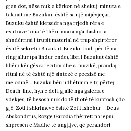
gjen dot, nëse nuk e kërkon në shekuj, minuta e
takimit me Buzukun është sa një mijëvjeçar,
Buzuku është klepsidra nga rrjedh rëra e
eshtrave tona të thërrmuara nga dashuria,
shndërrimi i trupit material në trup shpirtëror
është sekreti i Buzukut, Buzuku lindi për të na
ringjallur (pa lindur ende), libri i Buzukut është
libër i këngës si recitim dhe si muzikë, prandaj
ritmi në të është një sintezë e poezisë me
melodinë… Buzuku bën udhëtimin e tij përtej
Death-line, hyn e del i gjallë nga galeria e
vdekjes, të besosh nuk do të thotë të kuptosh çdo
gjë, Zoti i shkrimeve është Zot i fshehur – Deus
Abskonditus, Rozge Garodia thërret: na jepni
shpresën e Madhe të ungjijve, që perandori