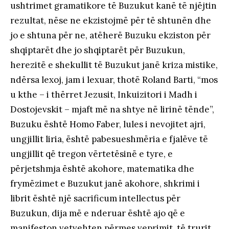
ushtrimet gramatikore të Buzukut kanë të njëjtin
rezultat, nëse ne ekzistojmë për të shtunën dhe
jo e shtuna për ne, atëherë Buzuku ekziston për
shqiptarët dhe jo shqiptarët për Buzukun,
herezitë e shekullit të Buzukut janë kriza mistike,
ndërsa lexoj, jam i lexuar, thotë Roland Barti, “mos
u kthe – i thërret Jezusit, Inkuizitori i Madh i
Dostojevskit – mjaft më na shtye në lirinë tënde”,
Buzuku është Homo Faber, lules i nevojitet ajri,
ungjillit liria, është pabesueshmëria e fjalëve të
ungjillit që tregon vërtetësinë e tyre, e
përjetshmja është akohore, matematika dhe
frymëzimet e Buzukut janë akohore, shkrimi i
librit është një sacrificum intellectus për
Buzukun, dija më e nderuar është ajo që e
manifeston vetvehten përmes veprimit, të trurit,