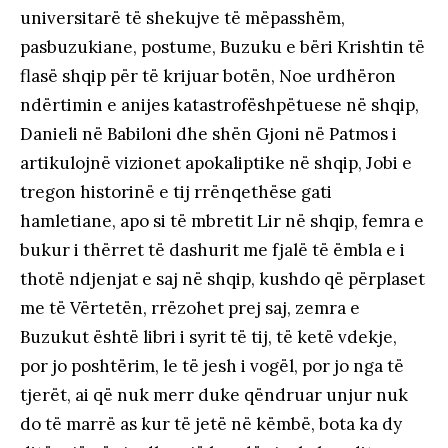
universitarë të shekujve të mëpasshëm,
pasbuzukiane, postume, Buzuku e bëri Krishtin të
flasë shqip për të krijuar botën, Noe urdhëron
ndërtimin e anijes katastrofëshpëtuese në shqip,
Danieli në Babiloni dhe shën Gjoni në Patmos i
artikulojnë vizionet apokaliptike në shqip, Jobi e
tregon historinë e tij rrënqethëse gati
hamletiane, apo si të mbretit Lir në shqip, femra e
bukur i thërret të dashurit me fjalë të ëmbla e i
thotë ndjenjat e saj në shqip, kushdo që përplaset
me të Vërtetën, rrëzohet prej saj, zemra e
Buzukut është libri i syrit të tij, të ketë vdekje,
por jo poshtërim, le të jesh i vogël, por jo nga të
tjerët, ai që nuk merr duke qëndruar unjur nuk
do të marrë as kur të jetë në këmbë, bota ka dy