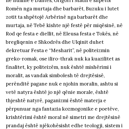
në hullinë e Dantes, Grigori i Madh e shpëtoi
Romën nga murtaja dhe barbarët, Buzuku i lutet
zotit ta shpëtojë Arbërinë nga barbarët dhe
murtaja, në Tebë kishte një festë për miqësinë, në
Rod qe festa e diellit, në Eleusa festa e Tokës, në
bregliqenin e Shkodrës dhe Ulqinit duhet
dekretuar Festa e “Mesharit”, në politeizmin
greko-romak, ose iliro-thrak nuk ka kuazilitet as
finalitet, ky politeizëm, nuk është mishërimi i
moralit, as vandak simbolesh të drejtësisë,
perënditë pagane nuk e njohin moralin, ashtu si
vetë natyra është jo një qënie morale, është
thjeshtë natyrë, paganizmi është materja e
përpunuar nga fantazia kozmogonike e poetëve,
krishtërimi është moral në simetri me drejtësinë
prandaj është njëkohësisht edhe teologji, sistem i