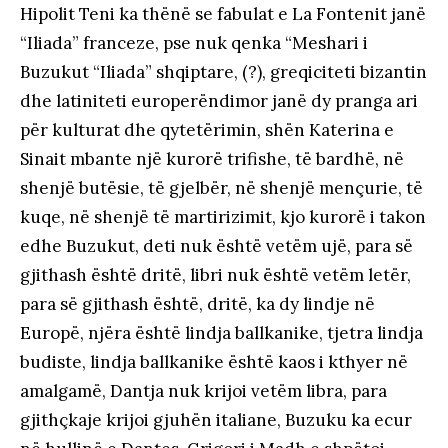
Hipolit Teni ka thënë se fabulat e La Fontenit janë
“Iliada” franceze, pse nuk qenka “Meshari i
Buzukut “Iliada” shqiptare, (?), greqiciteti bizantin
dhe latiniteti europerëndimor janë dy pranga ari
për kulturat dhe qytetërimin, shën Katerina e
Sinait mbante një kurorë trifishe, të bardhë, në
shenjë butësie, të gjelbër, në shenjë mençurie, të
kuqe, në shenjë të martirizimit, kjo kurorë i takon
edhe Buzukut, deti nuk është vetëm ujë, para së
gjithash është dritë, libri nuk është vetëm letër,
para së gjithash është, dritë, ka dy lindje në
Europë, njëra është lindja ballkanike, tjetra lindja
budiste, lindja ballkanike është kaos i kthyer në
amalgamë, Dantja nuk krijoi vetëm libra, para
gjithçkaje krijoi gjuhën italiane, Buzuku ka ecur