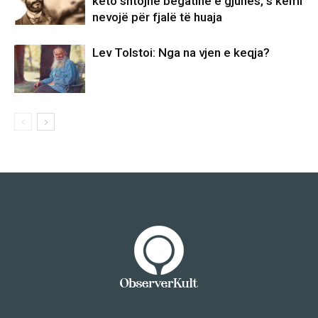
këto shtojnë begatinë e gjuhës, s’kemi
nevojë për fjalë të huaja
Lev Tolstoi: Nga na vjen e keqja?