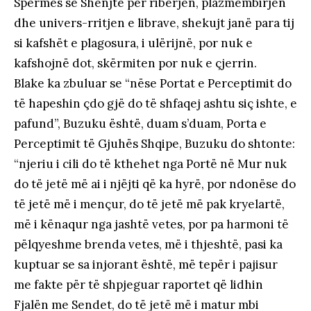
Spermës së Shenjtë për ribërjen, plazmëmbirjen
dhe univers-rritjen e librave, shekujt janë para tij
si kafshët e plagosura, i ulërijnë, por nuk e
kafshojnë dot, skërmiten por nuk e çjerrin.
Blake ka zbuluar se “nëse Portat e Perceptimit do
të hapeshin çdo gjë do të shfaqej ashtu siç ishte, e
pafund”, Buzuku është, duam s’duam, Porta e
Perceptimit të Gjuhës Shqipe, Buzuku do shtonte:
“njeriu i cili do të kthehet nga Portë në Mur nuk
do të jetë më ai i njëjti që ka hyrë, por ndonëse do
të jetë më i mençur, do të jetë më pak kryelartë,
më i kënaqur nga jashtë vetes, por pa harmoni të
pëlqyeshme brenda vetes, më i thjeshtë, pasi ka
kuptuar se sa injorant është, më tepër i pajisur
me fakte për të shpjeguar raportet që lidhin
Fjalën me Sendet, do të jetë më i matur mbi