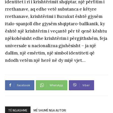
identitet i ri i krishtërimit shqiptar, një përfitim i
rrethanave, aq edhe vetë substanca e këtyre
rrethanave, krishtërimi i Buzukut është gjysëm
italo-spanjoll dhe gjysëm shqiptaro-ballkanik, ky
është një krishtërim i veçantë për të qenë kështu
njëkohësisht edhe krishtërim i përgjithshëm, feja
universale u nacionalizua gjuhësisht – ja një
dallim, një emërtim, një simbol identiteti që
ndodh vetëm një herë në dy mijë vjet…
Facebook
WhatsApp
Viber
TË NGJASHME
MË SHUMË NGA AUTORI