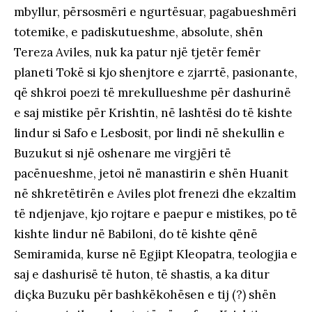
mbyllur, përsosmëri e ngurtësuar, pagabueshmëri
totemike, e padiskutueshme, absolute, shën
Tereza Aviles, nuk ka patur një tjetër femër
planeti Tokë si kjo shenjtore e zjarrtë, pasionante,
që shkroi poezi të mrekullueshme për dashurinë
e saj mistike për Krishtin, në lashtësi do të kishte
lindur si Safo e Lesbosit, por lindi në shekullin e
Buzukut si një oshenare me virgjëri të
pacënueshme, jetoi në manastirin e shën Huanit
në shkretëtirën e Aviles plot frenezi dhe ekzaltim
të ndjenjave, kjo rojtare e paepur e mistikes, po të
kishte lindur në Babiloni, do të kishte qënë
Semiramida, kurse në Egjipt Kleopatra, teologjia e
saj e dashurisë të huton, të shastis, a ka ditur
diçka Buzuku për bashkëkohësen e tij (?) shën