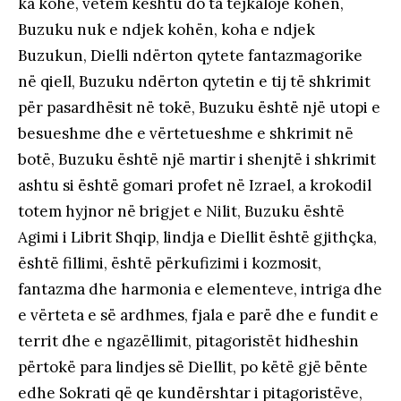
ka kohë, vetëm kështu do ta tejkalojë kohën,
Buzuku nuk e ndjek kohën, koha e ndjek
Buzukun, Dielli ndërton qytete fantazmagorike
në qiell, Buzuku ndërton qytetin e tij të shkrimit
për pasardhësit në tokë, Buzuku është një utopi e
besueshme dhe e vërtetueshme e shkrimit në
botë, Buzuku është një martir i shenjtë i shkrimit
ashtu si është gomari profet në Izrael, a krokodil
totem hyjnor në brigjet e Nilit, Buzuku është
Agimi i Librit Shqip, lindja e Diellit është gjithçka,
është fillimi, është përkufizimi i kozmosit,
fantazma dhe harmonia e elementeve, intriga dhe
e vërteta e së ardhmes, fjala e parë dhe e fundit e
territ dhe e ngazëllimit, pitagoristët hidheshin
përtokë para lindjes së Diellit, po këtë gjë bënte
edhe Sokrati që qe kundërshtar i pitagoristëve,