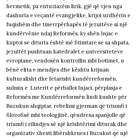
hermetik, pa entuziazëm lirik, gjë që vjen nga
dashuria e veçantë evangjelike, krijoi urdhërin e
fuqishëm dhe tmerrpërhapës të jezuitëve si një
kundërvënie ndaj Reformës, ky shën Injac e
kuptoi se dituria është më fitimtare se sa shpata,
jezuitët pushtuan katedralet e universiteteve
evropiane, vendosën kontrollin mbi botimet, u
bënë elita e mendjes dhe kështu krijuan
kulturalisht dhe fetarisht kundërreformën,
sulmin e Luterit e përballoi Injaci, përplasja e
Reformës me Kundërreformën lindi kushte për
Buzukun shqiptar, rebelimi gjerman qe triumfi i
filozofisë mbi teologjinë, qëndresa spanjolle që
triumfi i rilindjes së një krishtërimi diturak dhe
organizativ xhesti libërshkrues i Buzukut qe një