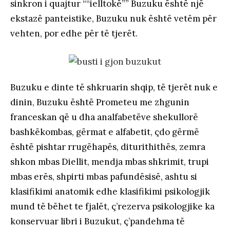
sinkron i quajtur ““ielltokë”” Buzuku është një
ekstazë panteistike, Buzuku nuk është vetëm për
vehten, por edhe për të tjerët.
Buzuku e dinte të shkruarin shqip, të tjerët nuk e
dinin, Buzuku është Prometeu me zhgunin
franceskan që u dha analfabetëve shekullorë
bashkëkombas, gërmat e alfabetit, çdo gërmë
është pishtar rrugëhapës, diturithithës, zemra
shkon mbas Diellit, mendja mbas shkrimit, trupi
mbas erës, shpirti mbas pafundësisë, ashtu si
klasifikimi anatomik edhe klasifikimi psikologjik
mund të bëhet te fjalët, ç’rezerva psikologjike ka
konservuar libri i Buzukut, ç’pandehma të