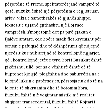
përjetësie të rreme, spektatorët janë vampirë të
qetë, Buzuku është një përjetësim e regjistruar,
arkiv, Nikia e Samothrakës së gjuhës shqipe,
lexuesit e tij janë gjithashtu një lloj race
vampirësh, s’mbijetojnë dot pa pirë gjakun e
fjalëve amtare, çdo libër i madh flet kryesisht për
sensin e pafuqisë dhe të dëshpërimit që ndjejnë
njerëzit kur nuk arrijnë të kontrollojnë ngjarjet,
që i kontrollojnë jetët e tyre, libri i Buzukut është
pikërisht i tillë, por sa e vështirë është që të
kuptohet kjo gjë, plogështia dhe paburrëria na e
lejojnë luksin e papërsosjes, përsosja nuk do të na
lejonte të shkruanim dhe të botonim libra,
Buzuku është një vegimtar mistik, një realitet
shqiptar transcedental, Buzuku është Rojtari i