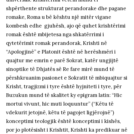
shpërthente strukturat perandorake dhe pagane
romake, Roma u bë kështu një mitër vigane
kombesh edhe gjuhësh, ajo që quhet krishtërimi
romak është mbijetesa nga shkatërrimi i
qytetërimit romak perandorak, Krishti në
“Apologjinë” e Platonit është në herëshmëri i
quajtur me emrin e parë Sokrat, katër ungjijtë
sinoptike të Dhjatës së Re fare mirë mund të
përshkruanim pasionet e Sokratit të mbiquajtur si
Krisht, tragjizmi i tyre është hyjniteti i tyre, për
Buzukun mund të skalitet ky epigram latin: “Hic
mortui vivunt, hic muti loquuntur” (“Këtu të
vdekurit jetojnë, këtu të pagojet ligjërojnë”)
konceptimi teologjik është konceptimi i kishës,
por jo plotësisht i Krishtit, Krishti ka predikuar në