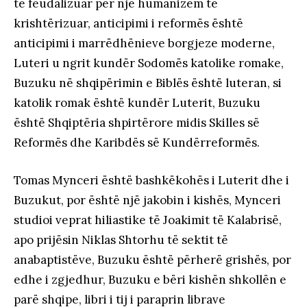
të feudalizuar për një humanizëm të
krishtërizuar, anticipimi i reformës është
anticipimi i marrëdhënieve borgjeze moderne,
Luteri u ngrit kundër Sodomës katolike romake,
Buzuku në shqipërimin e Biblës është luteran, si
katolik romak është kundër Luterit, Buzuku
është Shqiptëria shpirtërore midis Skilles së
Reformës dhe Karibdës së Kundërreformës.
Tomas Mynceri është bashkëkohës i Luterit dhe i
Buzukut, por është një jakobin i kishës, Mynceri
studioi veprat hiliastike të Joakimit të Kalabrisë,
apo prijësin Niklas Shtorhu të sektit të
anabaptistëve, Buzuku është përherë grishës, por
edhe i zgjedhur, Buzuku e bëri kishën shkollën e
parë shqipe, libri i tij i paraprin librave