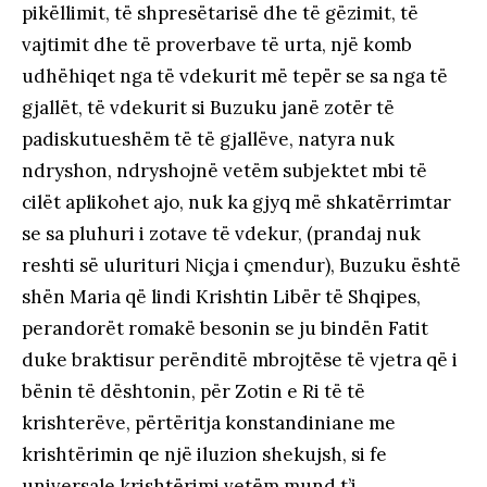
pikëllimit, të shpresëtarisë dhe të gëzimit, të
vajtimit dhe të proverbave të urta, një komb
udhëhiqet nga të vdekurit më tepër se sa nga të
gjallët, të vdekurit si Buzuku janë zotër të
padiskutueshëm të të gjallëve, natyra nuk
ndryshon, ndryshojnë vetëm subjektet mbi të
cilët aplikohet ajo, nuk ka gjyq më shkatërrimtar
se sa pluhuri i zotave të vdekur, (prandaj nuk
reshti së ulurituri Niçja i çmendur), Buzuku është
shën Maria që lindi Krishtin Libër të Shqipes,
perandorët romakë besonin se ju bindën Fatit
duke braktisur perënditë mbrojtëse të vjetra që i
bënin të dështonin, për Zotin e Ri të të
krishterëve, përtëritja konstandiniane me
krishtërimin qe një iluzion shekujsh, si fe
universale krishtërimi vetëm mund t’i