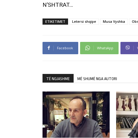
N’SHTRAT…
ETIKETIMET
Letersi shqipe
Musa Vyshka
Obs
Facebook
WhatsApp
TË NGJASHME
MË SHUMË NGA AUTORI