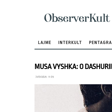
ObserverKult
LAJME
INTERKULT
PENTAGR
MUSA VYSHKA: O DASHURI! 
31/01/2025 • 11:05