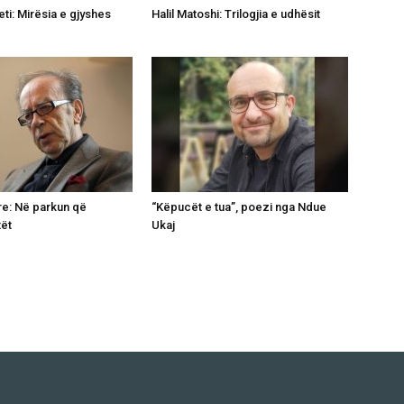
ti: Mirësia e gjyshes
Halil Matoshi: Trilogjia e udhësit
re: Në parkun që
“Këpucët e tua”, poezi nga Ndue
tët
Ukaj