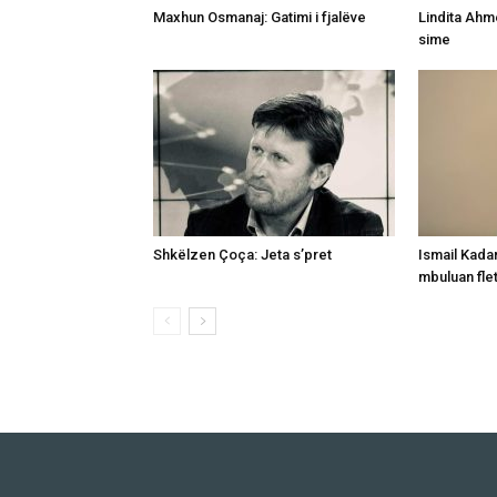
Maxhun Osmanaj: Gatimi i fjalëve
Lindita Ahme
sime
Shkëlzen Çoça: Jeta s’pret
Ismail Kada
mbuluan fle