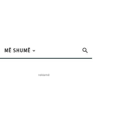
MË SHUMË
reklamë