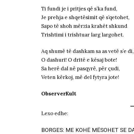
Ti fundi je i pritjes që s’ka fund,
Je prehja e shqetësimit që s’qetohet,
Sapo të shoh mërzia krahët shkund
Trishtimi i trishtuar larg largohet.
Aq shumë të dashkam sa as vetë s’e di,
O dashuri! O dritë e kësaj bote!
Sa herë dal në pasqyrë, për çudi,
Veten kërkoj, më del fytyra jote!
ObserverKult
Lexo edhe
:
BORGES: ME KOHË MËSOHET SE D