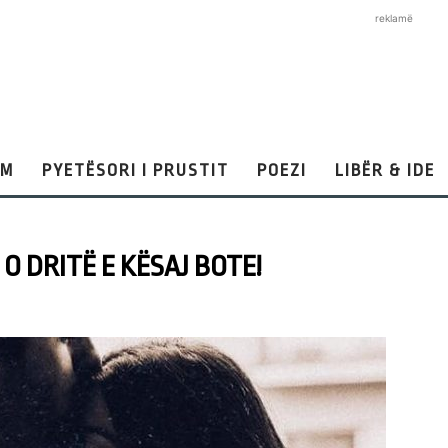
reklamë
AM
PYETËSORI I PRUSTIT
POEZI
LIBËR & IDE
O DRITË E KËSAJ BOTE!