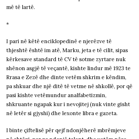
më të lartë.
*
I pari në këtë enciklopedinë e njerëzve të
thjeshtë është im atë, Marku, jeta e të cilit, sipas
kërkesave standard të CV të sotme zyrtare nuk
shënon asgjë të veçantë, kishte lindur më 1923 te
Rrasa e Zezë dhe dinte vetëm shkrim e këndim,
pa shkuar dhe një ditë të vetme në shkollë, por që
pasi kishte vetëmundur analfabetizmin,
shkruante ngapak kur i nevojitej (nuk vinte gisht
në letër si gjyshi) dhe lexonte libra e gazeta.
I binte çiftelisë për qejf ndonjëherë mbrëmjeve