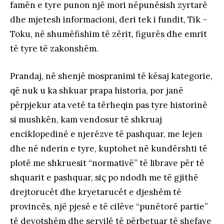
famën e tyre punon një mori nëpunësish zyrtarë
dhe mjetesh informacioni, deri tek i fundit, Tik –
Toku, në shumëfishim të zërit, figurës dhe emrit
të tyre të zakonshëm.
Prandaj, në shenjë mospranimi të kësaj kategorie,
që nuk u ka shkuar prapa historia, por janë
përpjekur ata vetë ta tërheqin pas tyre historinë
si mushkën, kam vendosur të shkruaj
enciklopedinë e njerëzve të pashquar, me lejen
dhe në nderin e tyre, kuptohet në kundërshti të
plotë me shkruesit “normativë” të librave për të
shquarit e pashquar, siç po ndodh me të gjithë
drejtorucët dhe kryetarucët e djeshëm të
provincës, një pjesë e të cilëve “punëtorë partie”
të devotshëm dhe servilë të përbetuar të shefave