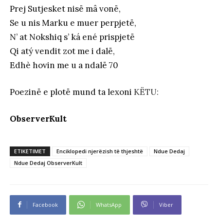
Prej Sutjesket nisë mâ vonë,
Se u nis Marku e muer perpjetë,
N’ at Nokshiq s’ ká ené prispjetë
Qi atý vendit zot me i dalë,
Edhè hovin me u a ndalë 70
Poezinë e plotë mund ta lexoni
KËTU:
ObserverKult
ETIKETIMET
Enciklopedi njerëzish të thjeshtë
Ndue Dedaj
Ndue Dedaj ObserverKult
Facebook
WhatsApp
Viber