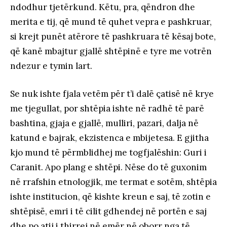
ndodhur tjetërkund. Këtu, pra, qëndron dhe
merita e tij, që mund të quhet vepra e pashkruar,
si krejt punët atërore të pashkruara të kësaj bote,
që kanë mbajtur gjallë shtëpinë e tyre me votrën
ndezur e tymin lart.
Se nuk ishte fjala vetëm për t’i dalë çatisë në krye
me tjegullat, por shtëpia ishte në radhë të parë
bashtina, gjaja e gjallë, mulliri, pazari, dalja në
katund e bajrak, ekzistenca e mbijetesa. E gjitha
kjo mund të përmblidhej me togfjalëshin: Guri i
Caranit. Apo plang e shtëpi. Nëse do të guxonim
në rrafshin etnologjik, me termat e sotëm, shtëpia
ishte institucion, që kishte kreun e saj, të zotin e
shtëpisë, emri i të cilit gdhendej në portën e saj
dhe po atij i thirrej në emër në oborr nga të