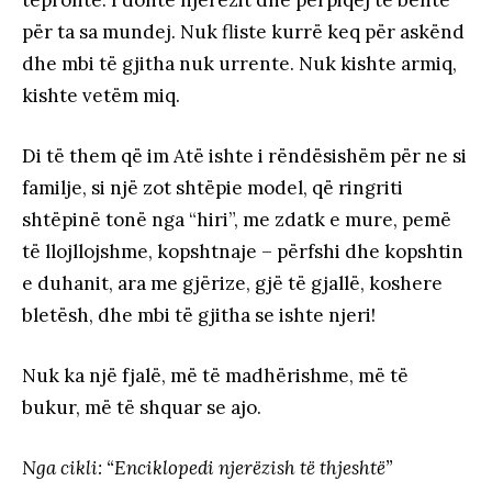
për ta sa mundej. Nuk fliste kurrë keq për askënd
dhe mbi të gjitha nuk urrente. Nuk kishte armiq,
kishte vetëm miq.
Di të them që im Atë ishte i rëndësishëm për ne si
familje, si një zot shtëpie model, që ringriti
shtëpinë tonë nga “hiri”, me zdatk e mure, pemë
të llojllojshme, kopshtnaje – përfshi dhe kopshtin
e duhanit, ara me gjërize, gjë të gjallë, koshere
bletësh, dhe mbi të gjitha se ishte njeri!
Nuk ka një fjalë, më të madhërishme, më të
bukur, më të shquar se ajo.
Nga cikli: “Enciklopedi njerëzish të thjeshtë”