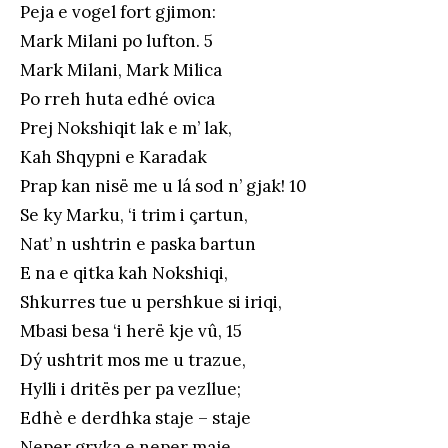
Peja e vogel fort gjimon:
Mark Milani po lufton. 5
Mark Milani, Mark Milica
Po rreh huta edhé ovica
Prej Nokshiqit lak e m’ lak,
Kah Shqypni e Karadak
Prap kan nisë me u lá sod n’ gjak! 10
Se ky Marku, ‘i trim i çartun,
Nat’ n ushtrin e paska bartun
E na e qitka kah Nokshiqi,
Shkurres tue u pershkue si iriqi,
Mbasi besa ‘i herë kje vû, 15
Dý ushtrit mos me u trazue,
Hylli i dritës per pa vezllue;
Edhè e derdhka staje – staje
Neper gryka e neper maje,