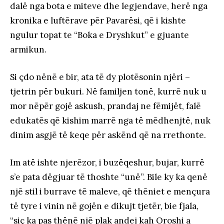
dalë nga bota e miteve dhe legjendave, herë nga
kronika e luftërave për Pavarësi, që i kishte
ngulur topat te “Boka e Dryshkut” e gjuante
armikun.
Si çdo nënë e bir, ata të dy plotësonin njëri –
tjetrin për bukuri. Në familjen tonë, kurrë nuk u
mor nëpër gojë askush, prandaj ne fëmijët, falë
edukatës që kishim marrë nga të mëdhenjtë, nuk
dinim asgjë të keqe për askënd që na rrethonte.
Im atë ishte njerëzor, i buzëqeshur, bujar, kurrë
s’e pata dëgjuar të thoshte “unë”. Bile ky ka qenë
një stil i burrave të maleve, që thëniet e mençura
të tyre i vinin në gojën e dikujt tjetër, bie fjala,
“siç ka pas thënë një plak andej kah Oroshi a