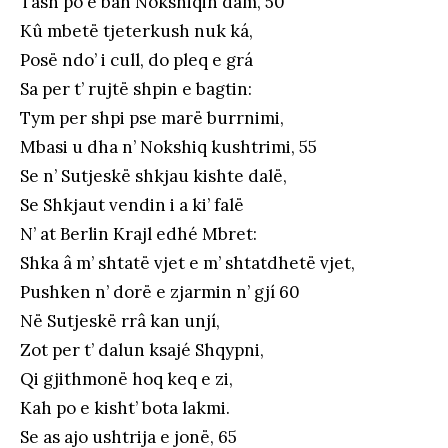
Tash po e bân Nokshiqin dam, 50
Kû mbetë tjeterkush nuk ká,
Posë ndo’ i cull, do pleq e grá
Sa per t’ rujtë shpin e bagtin:
Tym per shpi pse marë burrnimi,
Mbasi u dha n’ Nokshiq kushtrimi, 55
Se n’ Sutjeskë shkjau kishte dalë,
Se Shkjaut vendin i a ki’ falë
N’ at Berlin Krajl edhé Mbret:
Shka â m’ shtatë vjet e m’ shtatdhetë vjet,
Pushken n’ dorë e zjarmin n’ gjí 60
Në Sutjeskë rrâ kan unjí,
Zot per t’ dalun ksajé Shqypni,
Qi gjithmonë hoq keq e zi,
Kah po e kisht’ bota lakmi.
Se as ajo ushtrija e jonë, 65