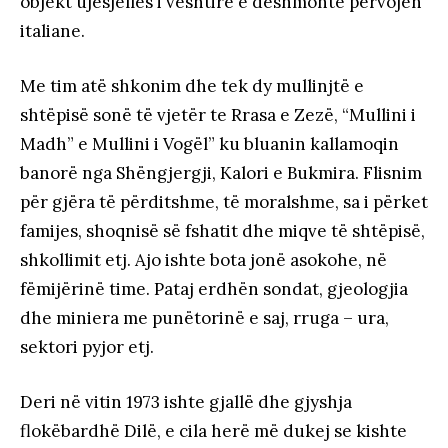
objekt ujësjellës i vështirë e dëshmonte përvojën
italiane.
Me tim atë shkonim dhe tek dy mullinjtë e
shtëpisë sonë të vjetër te Rrasa e Zezë, “Mullini i
Madh” e Mullini i Vogël” ku bluanin kallamoqin
banorë nga Shëngjergji, Kalori e Bukmira. Flisnim
për gjëra të përditshme, të moralshme, sa i përket
famijes, shoqnisë së fshatit dhe miqve të shtëpisë,
shkollimit etj. Ajo ishte bota jonë asokohe, në
fëmijërinë time. Pataj erdhën sondat, gjeologjia
dhe miniera me punëtorinë e saj, rruga – ura,
sektori pyjor etj.
Deri në vitin 1973 ishte gjallë dhe gjyshja
flokëbardhë Dilë, e cila herë më dukej se kishte