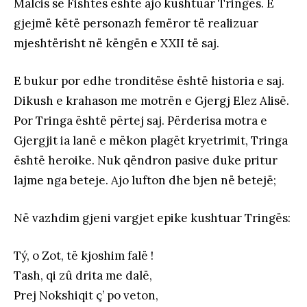
Malcis së Fishtës është ajo kushtuar Tringës. E
gjejmë këtë personazh femëror të realizuar
mjeshtërisht në këngën e XXII të saj.
E bukur por edhe tronditëse është historia e saj.
Dikush e krahason me motrën e Gjergj Elez Alisë.
Por Tringa është përtej saj. Përderisa motra e
Gjergjit ia lanë e mëkon plagët kryetrimit, Tringa
është heroike. Nuk qëndron pasive duke pritur
lajme nga beteje. Ajo lufton dhe bjen në betejë;
Në vazhdim gjeni vargjet epike kushtuar Tringës:
Tý, o Zot, të kjoshim falë !
Tash, qi zû drita me dalë,
Prej Nokshiqit ç’ po veton,