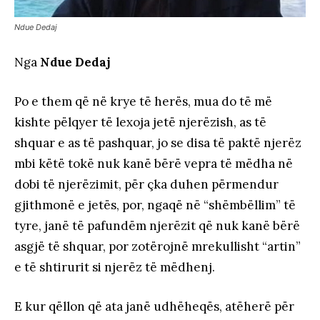
Ndue Dedaj
Nga
Ndue Dedaj
Po e them që në krye të herës, mua do të më
kishte pëlqyer të lexoja jetë njerëzish, as të
shquar e as të pashquar, jo se disa të paktë njerëz
mbi këtë tokë nuk kanë bërë vepra të mëdha në
dobi të njerëzimit, për çka duhen përmendur
gjithmonë e jetës, por, ngaqë në “shëmbëllim” të
tyre, janë të pafundëm njerëzit që nuk kanë bërë
asgjë të shquar, por zotërojnë mrekullisht “artin”
e të shtirurit si njerëz të mëdhenj.
E kur qëllon që ata janë udhëheqës, atëherë për