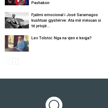
Pashakon
Fjalimi emocional i José Saramagos
kushtuar gjyshërve: Ata më mësuan si
të jetojë…
Lev Tolstoi: Nga na vjen e keqja?