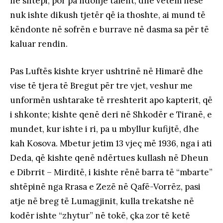
në shtëpi, por pa ndonjë talent, dhe vetëm nëse
nuk ishte dikush tjetër që ia thoshte, ai mund të
këndonte në sofrën e burrave në dasma sa për të
kaluar rendin.
Pas Luftës kishte kryer ushtrinë në Himarë dhe
vise të tjera të Bregut për tre vjet, veshur me
unformën ushtarake të rreshterit apo kapterit, që
i shkonte; kishte qenë deri në Shkodër e Tiranë, e
mundet, kur ishte i ri, pa u mbyllur kufijtë, dhe
kah Kosova. Mbetur jetim 13 vjeç më 1936, nga i ati
Deda, që kishte qenë ndërtues kullash në Dheun
e Dibrrit – Mirditë, i kishte rënë barra të “mbarte”
shtëpinë nga Rrasa e Zezë në Qafë-Vorrëz, pasi
atje në breg të Lumagjinit, kulla trekatshe në
kodër ishte “zhytur” në tokë, çka zor të ketë