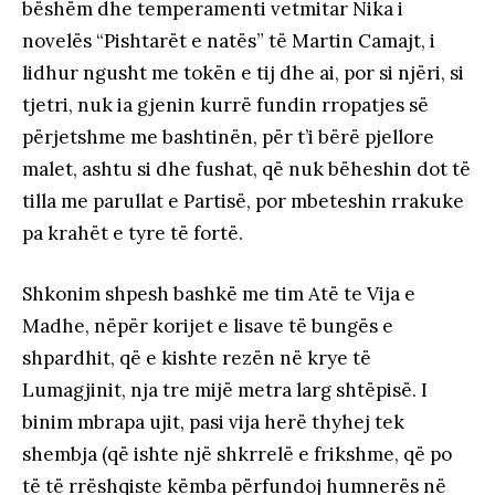
bëshëm dhe temperamenti vetmitar Nika i
novelës “Pishtarët e natës” të Martin Camajt, i
lidhur ngusht me tokën e tij dhe ai, por si njëri, si
tjetri, nuk ia gjenin kurrë fundin rropatjes së
përjetshme me bashtinën, për t’i bërë pjellore
malet, ashtu si dhe fushat, që nuk bëheshin dot të
tilla me parullat e Partisë, por mbeteshin rrakuke
pa krahët e tyre të fortë.
Shkonim shpesh bashkë me tim Atë te Vija e
Madhe, nëpër korijet e lisave të bungës e
shpardhit, që e kishte rezën në krye të
Lumagjinit, nja tre mijë metra larg shtëpisë. I
binim mbrapa ujit, pasi vija herë thyhej tek
shembja (që ishte një shkrrelë e frikshme, që po
të të rrëshqiste këmba përfundoj humnerës në