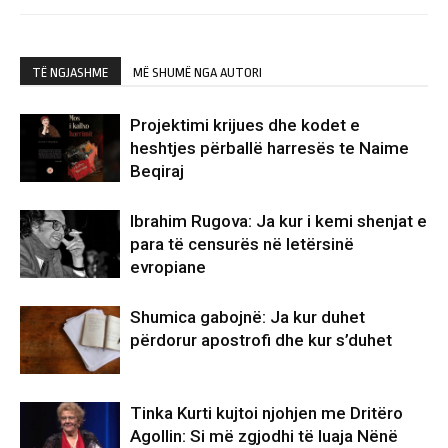
TË NGJASHME
MË SHUMË NGA AUTORI
Projektimi krijues dhe kodet e
heshtjes përballë harresës te Naime
Beqiraj
Ibrahim Rugova: Ja kur i kemi shenjat e
para të censurës në letërsinë
evropiane
Shumica gabojnë: Ja kur duhet
përdorur apostrofi dhe kur s’duhet
Tinka Kurti kujtoi njohjen me Dritëro
Agollin: Si më zgjodhi të luaja Nënë