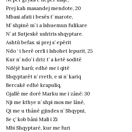
Prej kah masandej mendote, 20
Mbasi afati i besës t’ marote,
M’ shpinë m’ i a lshuemun fulikare
N’ at Sutjeskë ushtris shqyptare.
Ashtû befas: si prej s’ epërit
Ndo ‘ i herë orrli i lshohet lepurit, 25
Kur n’ ndo’ i driz t’ a ketë soditë
Ndêjë harû; edhè me i qitë
Shqyptarët n’ rreth, e si n’ kariq
Bercakë edhé krapuliq,
Gjallë me dorë Marku me i zânë: 30
Nji me kthye n’ shpi mos me lânë,
Qi me u thânë gjindes n’ Shqypni,
Se ç’ kob bâni Mali i Zi
Mbi Shqyptaré, kur me furi