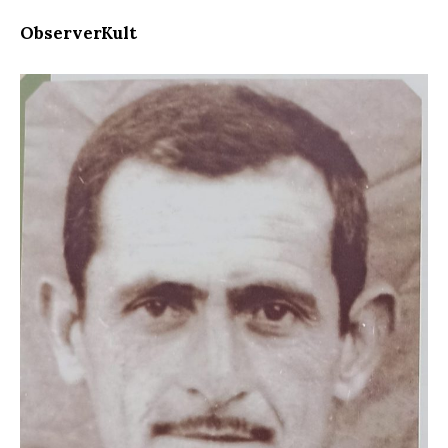
ObserverKult