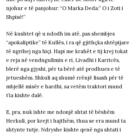
njohur e të panjohur: “O Marka Deda:” O i Zoti i
Shpisë!”
Në kushtet që u ndodh im atë, pas shembjes
“apokaliptike” të Kullës, i ra që gjithçka shtëpijare
të ngrihej nga hiçi. Hapi me krahët e tij krej tokat
e reja në vendngulimin e ri, Livadhi i Karricës,
blerë nga gjyshi, për ta bërë atë prodhues e të
jetueshëm. Shkuli aq shumë rrënjë lisash për të
mbjellë misër e hardhi, sa vetëm traktori mund
t’ia kishte dalë.
E, pra, nuk ishte me ndonjë shtat të bëshëm
Herkuli, por krejt i hajthëm, thua se era mund ta
shtynte tutje. Ndryshe kishte qenë nga shtati i