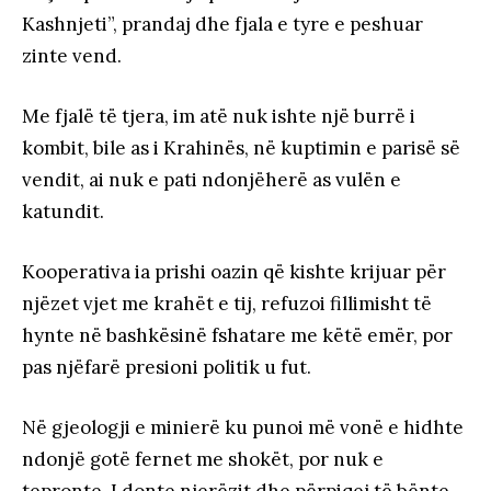
Kashnjeti”, prandaj dhe fjala e tyre e peshuar
zinte vend.
Me fjalë të tjera, im atë nuk ishte një burrë i
kombit, bile as i Krahinës, në kuptimin e parisë së
vendit, ai nuk e pati ndonjëherë as vulën e
katundit.
Kooperativa ia prishi oazin që kishte krijuar për
njëzet vjet me krahët e tij, refuzoi fillimisht të
hynte në bashkësinë fshatare me këtë emër, por
pas njëfarë presioni politik u fut.
Në gjeologji e minierë ku punoi më vonë e hidhte
ndonjë gotë fernet me shokët, por nuk e
tepronte. I donte njerëzit dhe përpiqej të bënte