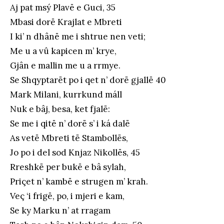
Aj pat msý Plavë e Guci, 35
Mbasi dorë Krajlat e Mbreti
I ki’ n dhânë me i shtrue nen veti;
Me u a vû kapicen m’ krye,
Gjân e mallin me u a rrmye.
Se Shqyptarët po i qet n’ dorë gjallë 40
Mark Milani, kurrkund máll
Nuk e bâj, besa, ket fjalë:
Se me i qitë n’ dorë s’ i ká dalë
As vetë Mbreti të Stambollës,
Jo po i del sod Knjaz Nikollës, 45
Rreshkë per bukë e bâ sylah,
Priçet n’ kambë e strugen m’ krah.
Veç ‘i frigë, po, i mjeri e kam,
Se ky Marku n’ at rragam