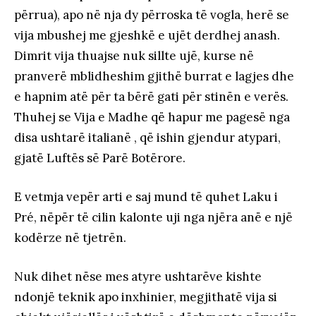
përrua), apo në nja dy përroska të vogla, herë se
vija mbushej me gjeshkë e ujët derdhej anash.
Dimrit vija thuajse nuk sillte ujë, kurse në
pranverë mblidheshim gjithë burrat e lagjes dhe
e hapnim atë për ta bërë gati për stinën e verës.
Thuhej se Vija e Madhe që hapur me pagesë nga
disa ushtarë italianë , që ishin gjendur atypari,
gjatë Luftës së Parë Botërore.
E vetmja vepër arti e saj mund të quhet Laku i
Pré, nëpër të cilin kalonte uji nga njëra anë e një
kodërze në tjetrën.
Nuk dihet nëse mes atyre ushtarëve kishte
ndonjë teknik apo inxhinier, megjithatë vija si