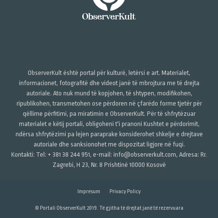
ObserverKult është portal për kulturë, letërsi e art. Materialet,
informacionet, fotografitë dhe videot janë të mbrojtura me të drejta
autoriale. Ato nuk mund të kopjohen, të shtypen, modifikohen,
ripublikohen, transmetohen ose përdoren në çfarëdo forme tjetër për
qëllime përfitimi, pa miratimin e ObserverKult. Për të shfrytëzuar
materialet e këtij portali, obligoheni t'i pranoni Kushtet e përdorimit,
ndërsa shfrytëzimi pa lejen paraprake konsiderohet shkelje e drejtave
autoriale dhe sanksionohet me dispozitat ligjore në fuqi.
Kontakti: Tel: + 381 38 244 951, e-mail: info@observerkult.com, Adresa: Rr.
Zagrebi, H 23, Nr. 8 Prishtinë 10000 Kosovë
Impresum
Privacy Policy
© Portali ObserverKult 2019. Të gjitha të drejtat janë të rezervuara