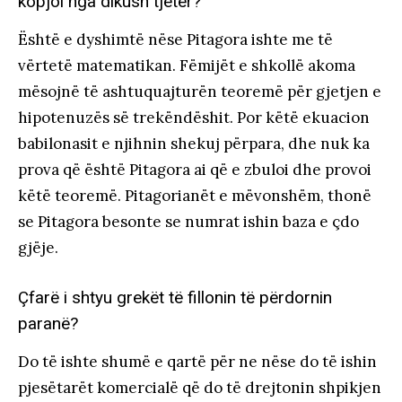
kopjoi nga dikush tjetër?
Është e dyshimtë nëse Pitagora ishte me të
vërtetë matematikan. Fëmijët e shkollë akoma
mësojnë të ashtuquajturën teoremë për gjetjen e
hipotenuzës së trekëndëshit. Por këtë ekuacion
babilonasit e njihnin shekuj përpara, dhe nuk ka
prova që është Pitagora ai që e zbuloi dhe provoi
këtë teoremë. Pitagorianët e mëvonshëm, thonë
se Pitagora besonte se numrat ishin baza e çdo
gjëje.
Çfarë i shtyu grekët të fillonin të përdornin
paranë?
Do të ishte shumë e qartë për ne nëse do të ishin
pjesëtarët komercialë që do të drejtonin shpikjen