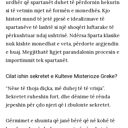
urdhër që spartanët duhet të përdornin hekurin
si të vetmin mjet në formën e monedhës. Kjo
histori mund të jetë pjesë e idealizmave të
spartanëve të lashtë si një shoqëri luftarake të
përkushtuar ndaj ushtrisë. Ndërsa Sparta klasike
nuk kishte monedhat e veta, përdorte argjendin
e huaj. Megjithatë ligjet parandalonin procesin e
importimmit tek spartanët.
Cilat ishin sekretet e Kulteve Misterioze Greke?
“Nëse të thoja diçka, më duhej të të vrisja”.
Sekretet ruheshin fort, dhe dënime të rënda
jepeshin për çdo njeri që i zbulonte sekretet.
Gërmimet e shumta që janë bërë që në kohë të