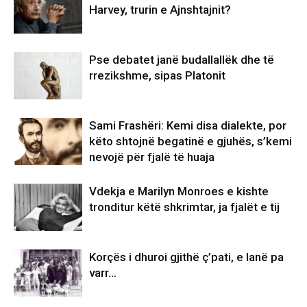
Harvey, trurin e Ajnshtajnit?
Pse debatet janë budallallëk dhe të
rrezikshme, sipas Platonit
Sami Frashëri: Kemi disa dialekte, por
këto shtojnë begatinë e gjuhës, s’kemi
nevojë për fjalë të huaja
Vdekja e Marilyn Monroes e kishte
tronditur këtë shkrimtar, ja fjalët e tij
Korçës i dhuroi gjithë ç’pati, e lanë pa
varr…