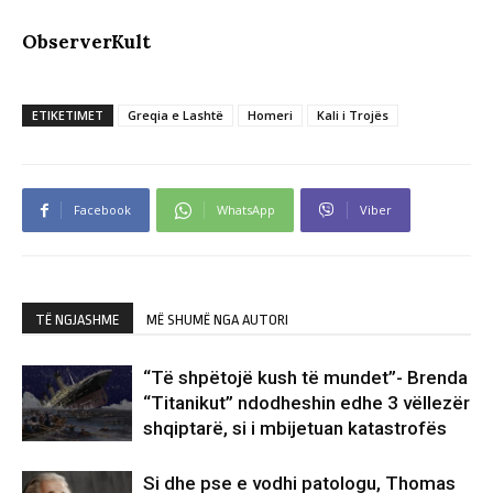
ObserverKult
ETIKETIMET
Greqia e Lashtë
Homeri
Kali i Trojës
Facebook
WhatsApp
Viber
TË NGJASHME
MË SHUMË NGA AUTORI
“Të shpëtojë kush të mundet”- Brenda
“Titanikut” ndodheshin edhe 3 vëllezër
shqiptarë, si i mbijetuan katastrofës
Si dhe pse e vodhi patologu, Thomas