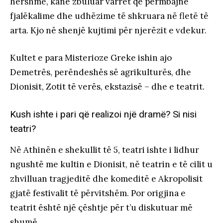
hershme, kanë zbuluar varret që përmbajnë
fjalëkalime dhe udhëzime të shkruara në fletë të
arta. Kjo në shenjë kujtimi për njerëzit e vdekur.
Kultet e para Misterioze Greke ishin ajo
Demetrës, perëndeshës së agrikulturës, dhe
Dionisit, Zotit të verës, ekstazisë – dhe e teatrit.
Kush ishte i pari që realizoi një dramë? Si nisi
teatri?
Në Athinën e shekullit të 5, teatri ishte i lidhur
ngushtë me kultin e Dionisit, në teatrin e të cilit u
zhvilluan tragjeditë dhe komeditë e Akropolisit
gjatë festivalit të përvitshëm. Por origjina e
teatrit është një çështje për t’u diskutuar më
shumë.