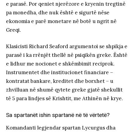
e parasë. Por qeniet njerëzore e kryenin tregtinë
pa monedha, dhe nuk është e sigurtë nëse
ekonomia e parë monetare në botë u ngrit në
Greqi.
Klasicisti Richard Seaford argumentoi se shpikja e
parasë i ka rrënjët thellë në psiqikën greke. Është
e lidhur me nocionet e shkëmbimit reciprok.
Instrumentet dhe institucionet financiare –
kontratat bankare, kreditet dhe borxhet – u
zhvilluan në shumë qytete greke gjatë shekullit
të 5 para lindjes së Krishtit, me Athinën në krye.
Sa spartanët ishin spartanë në të vërtetë?
Komandanti legjendar spartan Lycurgus dha