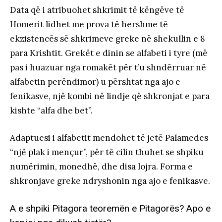
Data që i atribuohet shkrimit të këngëve të
Homerit lidhet me prova të hershme të
ekzistencës së shkrimeve greke në shekullin e 8
para Krishtit. Grekët e dinin se alfabeti i tyre (më
pas i huazuar nga romakët për t’u shndërruar në
alfabetin perëndimor) u përshtat nga ajo e
fenikasve, një kombi në lindje që shkronjat e para
kishte “alfa dhe bet”.
Adaptuesi i alfabetit mendohet të jetë Palamedes
“një plak i mençur”, për të cilin thuhet se shpiku
numërimin, monedhë, dhe disa lojra. Forma e
shkronjave greke ndryshonin nga ajo e fenikasve.
A e shpiki Pitagora teoremën e Pitagorës? Apo e