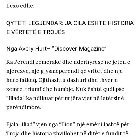
Lexo edhe
:
QYTETI LEGJENDAR: JA CILA ËSHTË HISTORIA
E VËRTETË E TROJËS
Nga Avery Hurt– “Discover Magazine”
Ka Perëndi zemërake dhe ndërhyrëse në jetën e
njerëzve, një gjysmëperëndi që vritet dhe një
hero fatkeq. Gjithashtu dashuri dhe thyerje
zemre, triumf dhe humbje. Nuk është çudi pse
“Iliada” ka ndikuar për mijëra vjet në letërsinë
perëndimore
.
Fjala “Iliad” vjen nga “Ilion”, një emër i lashtë për
Troja dhe historia zhvillohet në ditët e fundit të