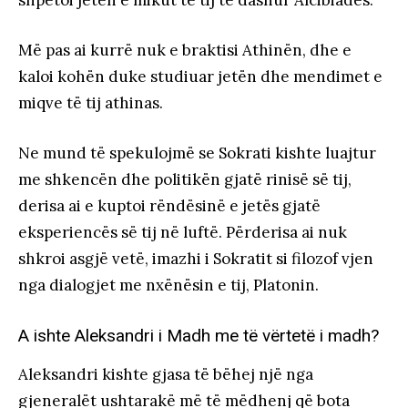
Më pas ai kurrë nuk e braktisi Athinën, dhe e
kaloi kohën duke studiuar jetën dhe mendimet e
miqve të tij athinas.
Ne mund të spekulojmë se Sokrati kishte luajtur
me shkencën dhe politikën gjatë rinisë së tij,
derisa ai e kuptoi rëndësinë e jetës gjatë
eksperiencës së tij në luftë. Përderisa ai nuk
shkroi asgjë vetë, imazhi i Sokratit si filozof vjen
nga dialogjet me nxënësin e tij, Platonin.
A ishte Aleksandri i Madh me të vërtetë i madh?
Aleksandri kishte gjasa të bëhej një nga
gjeneralët ushtarakë më të mëdhenj që bota