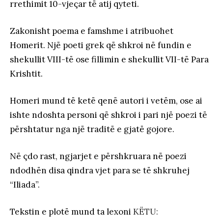
rrethimit 10-vjeçar të atij qyteti.
Zakonisht poema e famshme i atribuohet
Homerit. Një poeti grek që shkroi në fundin e
shekullit VIII-të ose fillimin e shekullit VII-të Para
Krishtit.
Homeri mund të ketë qenë autori i vetëm, ose ai
ishte ndoshta personi që shkroi i pari një poezi të
përshtatur nga një traditë e gjatë gojore.
Në çdo rast, ngjarjet e përshkruara në poezi
ndodhën disa qindra vjet para se të shkruhej
“Iliada”.
Tekstin e plotë mund ta lexoni
KËTU: