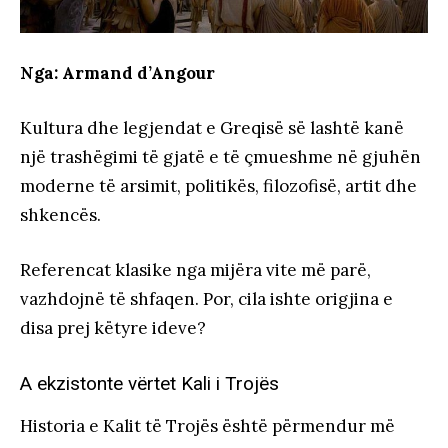
Nga: Armand d’Angour
Kultura dhe legjendat e Greqisë së lashtë kanë
një trashëgimi të gjatë e të çmueshme në gjuhën
moderne të arsimit, politikës, filozofisë, artit dhe
shkencës.
Referencat klasike nga mijëra vite më parë,
vazhdojnë të shfaqen. Por, cila ishte origjina e
disa prej këtyre ideve?
A ekzistonte vërtet Kali i Trojës
Historia e Kalit të Trojës është përmendur më