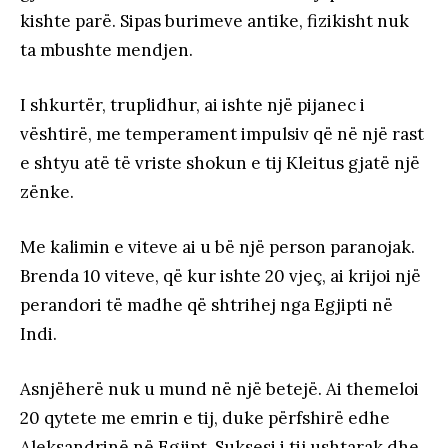
kishte parë. Sipas burimeve antike, fizikisht nuk
ta mbushte mendjen.
I shkurtër, truplidhur, ai ishte një pijanec i
vështirë, me temperament impulsiv që në një rast
e shtyu atë të vriste shokun e tij Kleitus gjatë një
zënke.
Me kalimin e viteve ai u bë një person paranojak.
Brenda 10 viteve, që kur ishte 20 vjeç, ai krijoi një
perandori të madhe që shtrihej nga Egjipti në
Indi.
Asnjëherë nuk u mund në një betejë. Ai themeloi
20 qytete me emrin e tij, duke përfshirë edhe
Aleksandrinë në Egjipt. Suksesi i tij ushtarak dhe