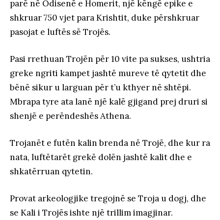
parë në Odisenë e Homerit, një këngë epike e
shkruar 750 vjet para Krishtit, duke përshkruar
pasojat e luftës së Trojës.
Pasi rrethuan Trojën për 10 vite pa sukses, ushtria
greke ngriti kampet jashtë mureve të qytetit dhe
bënë sikur u larguan për t’u kthyer në shtëpi.
Mbrapa tyre ata lanë një kalë gjigand prej druri si
shenjë e perëndeshës Athena.
Trojanët e futën kalin brenda në Trojë, dhe kur ra
nata, luftëtarët grekë dolën jashtë kalit dhe e
shkatërruan qytetin.
Provat arkeologjike tregojnë se Troja u dogj, dhe
se Kali i Trojës ishte një trillim imagjinar.