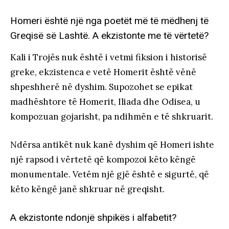
Homeri është një nga poetët më të mëdhenj të
Greqisë së Lashtë. A ekzistonte me të vërtetë?
Kali i Trojës nuk është i vetmi fiksion i historisë
greke, ekzistenca e vetë Homerit është vënë
shpeshherë në dyshim. Supozohet se epikat
madhështore të Homerit, Iliada dhe Odisea, u
kompozuan gojarisht, pa ndihmën e të shkruarit.
Ndërsa antikët nuk kanë dyshim që Homeri ishte
një rapsod i vërtetë që kompozoi këto këngë
monumentale. Vetëm një gjë është e sigurtë, që
këto këngë janë shkruar në greqisht.
A ekzistonte ndonjë shpikës i alfabetit?