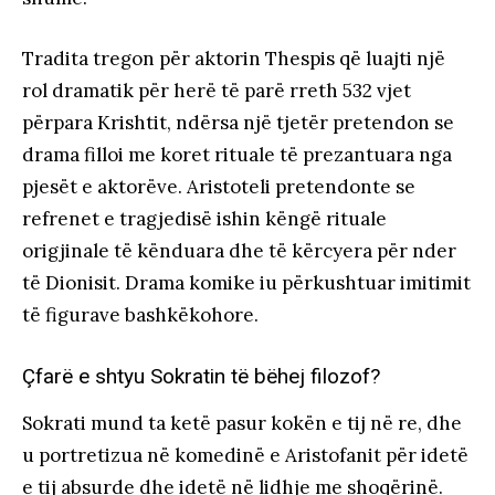
Tradita tregon për aktorin Thespis që luajti një
rol dramatik për herë të parë rreth 532 vjet
përpara Krishtit, ndërsa një tjetër pretendon se
drama filloi me koret rituale të prezantuara nga
pjesët e aktorëve. Aristoteli pretendonte se
refrenet e tragjedisë ishin këngë rituale
origjinale të kënduara dhe të kërcyera për nder
të Dionisit. Drama komike iu përkushtuar imitimit
të figurave bashkëkohore.
Çfarë e shtyu Sokratin të bëhej filozof?
Sokrati mund ta ketë pasur kokën e tij në re, dhe
u portretizua në komedinë e Aristofanit për idetë
e tij absurde dhe idetë në lidhje me shoqërinë.