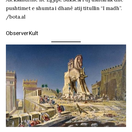
pushtimet e shumta i dhanë atij titullin “I madh”.
/bota.al
ObserverKult