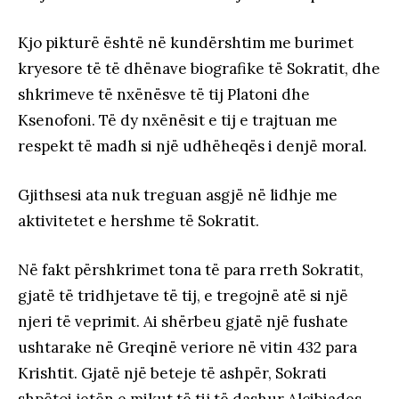
Kjo pikturë është në kundërshtim me burimet
kryesore të të dhënave biografike të Sokratit, dhe
shkrimeve të nxënësve të tij Platoni dhe
Ksenofoni. Të dy nxënësit e tij e trajtuan me
respekt të madh si një udhëheqës i denjë moral.
Gjithsesi ata nuk treguan asgjë në lidhje me
aktivitetet e hershme të Sokratit.
Në fakt përshkrimet tona të para rreth Sokratit,
gjatë të tridhjetave të tij, e tregojnë atë si një
njeri të veprimit. Ai shërbeu gjatë një fushate
ushtarake në Greqinë veriore në vitin 432 para
Krishtit. Gjatë një beteje të ashpër, Sokrati
shpëtoi jetën e mikut të tij të dashur Alcibiades.