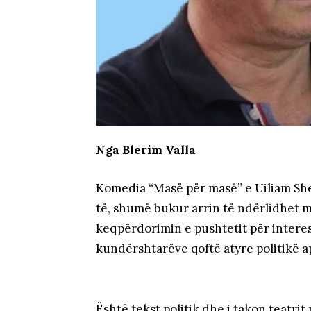
Nga Blerim Valla
Komedia “Masë për masë” e Uiliam Shek
të, shumë bukur arrin të ndërlidhet m
keqpërdorimin e pushtetit për intere
kundërshtarëve qoftë atyre politikë a
Është tekst politik dhe i takon teatri