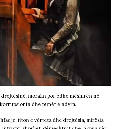
ë drejtësinë, moralin por edhe mëshirën në
 korrupsionin dhe punët e ndyra.
hfaqje, fiton e vërteta dhe drejtësia, mirësia
 intrigat, shpifjet, gënjeshtrat dhe lakmia për