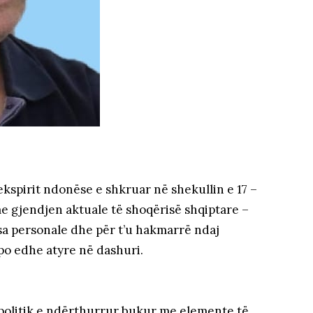
spirit ndonëse e shkruar në shekullin e 17 –
e gjendjen aktuale të shoqërisë shqiptare –
sa personale dhe për t’u hakmarrë ndaj
po edhe atyre në dashuri.
t politik e ndërthurrur bukur me elemente të