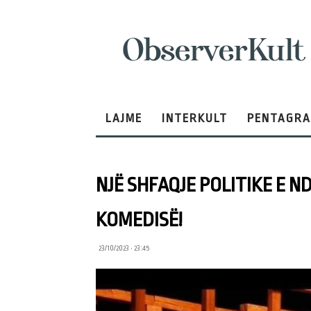
ObserverKult
LAJME
INTERKULT
PENTAGR
NJË SHFAQJE POLITIKE E 
KOMEDISË!
23/10/2023 • 23:45