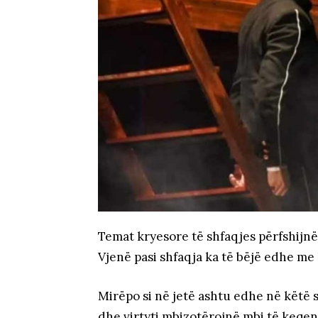
Temat kryesore të shfaqjes përfshijn
Vjenë pasi shfaqja ka të bëjë edhe me
Mirëpo si në jetë ashtu edhe në këtë s
dhe virtyti mbizotërojnë mbi të keqen,