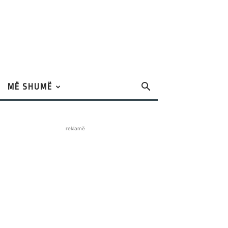
MË SHUMË
reklamë