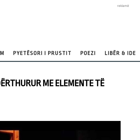
reklamë
AM
PYETËSORI I PRUSTIT
POEZI
LIBËR & IDE
NDËRTHURUR ME ELEMENTE TË