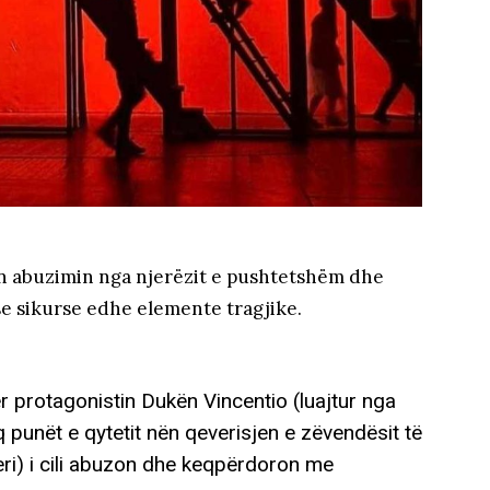
on abuzimin nga njerëzit e pushtetshëm dhe
se sikurse edhe elemente tragjike.
 protagonistin Dukën Vincentio (luajtur nga
punët e qytetit nën qeverisjen e zëvendësit të
beri) i cili abuzon dhe keqpërdoron me