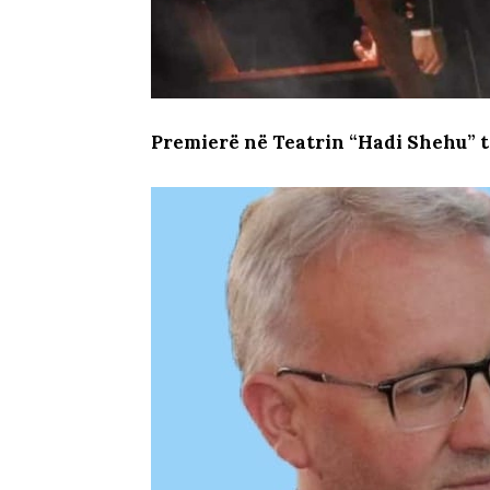
Premierë në Teatrin “Hadi Shehu” 