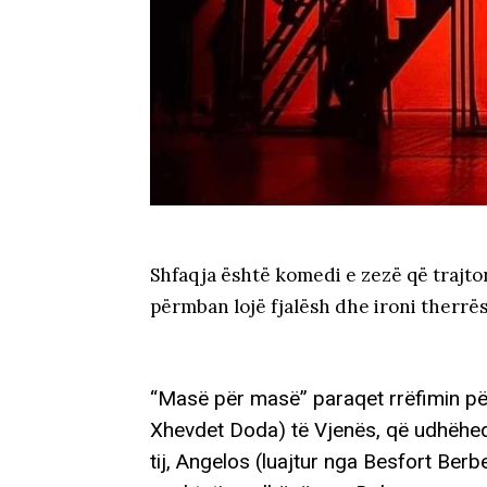
Shfaqja është komedi e zezë që trajt
përmban lojë fjalësh dhe ironi therrë
“Masë për masë” paraqet rrëfimin për
Xhevdet Doda) të Vjenës, që udhëheq 
tij, Angelos (luajtur nga Besfort Ber