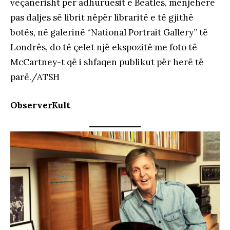
veçanërisht për adhuruesit e Beatles, menjëherë
pas daljes së librit nëpër libraritë e të gjithë
botës, në galerinë “National Portrait Gallery” të
Londrës, do të çelet një ekspozitë me foto të
McCartney-t që i shfaqen publikut për herë të
parë./ATSH
ObserverKult