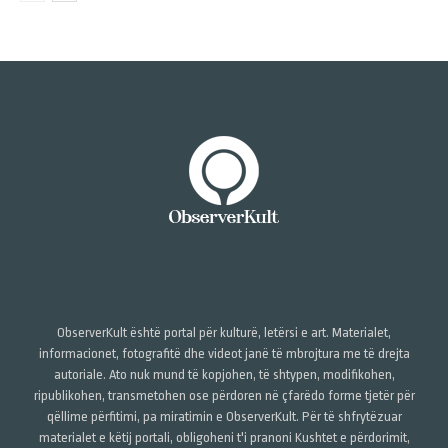
ObserverKult është portal për kulturë, letërsi e art. Materialet,
informacionet, fotografitë dhe videot janë të mbrojtura me të drejta
autoriale. Ato nuk mund të kopjohen, të shtypen, modifikohen,
ripublikohen, transmetohen ose përdoren në çfarëdo forme tjetër për
qëllime përfitimi, pa miratimin e ObserverKult. Për të shfrytëzuar
materialet e këtij portali, obligoheni t'i pranoni Kushtet e përdorimit,