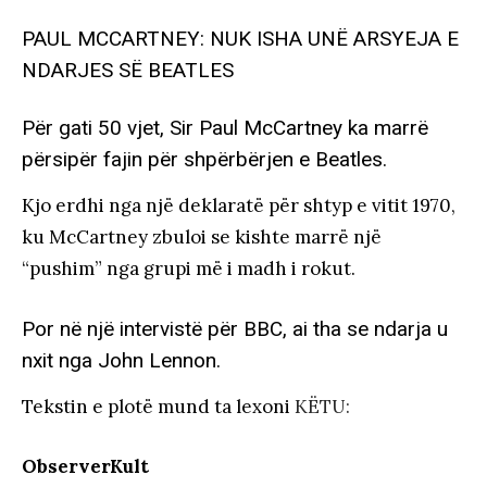
PAUL MCCARTNEY: NUK ISHA UNË ARSYEJA E
NDARJES SË BEATLES
Për gati 50 vjet, Sir Paul McCartney ka marrë
përsipër fajin për shpërbërjen e Beatles.
Kjo erdhi nga një deklaratë për shtyp e vitit 1970,
ku McCartney zbuloi se kishte marrë një
“pushim” nga grupi më i madh i rokut.
Por në një intervistë për BBC, ai tha se ndarja u
nxit nga John Lennon.
Tekstin e plotë mund ta lexoni
KËTU:
ObserverKult