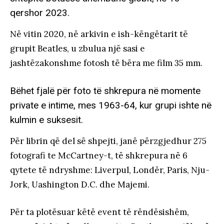
qershor 2023.
Në vitin 2020, në arkivin e ish-këngëtarit të
grupit Beatles, u zbulua një sasi e
jashtëzakonshme fotosh të bëra me film 35 mm.
Bëhet fjalë për foto të shkrepura në momente
private e intime, mes 1963-64, kur grupi ishte në
kulmin e suksesit.
Për librin që del së shpejti, janë përzgjedhur 275
fotografi te McCartney-t, të shkrepura në 6
qytete të ndryshme: Liverpul, Londër, Paris, Nju-
Jork, Uashington D.C. dhe Majemi.
Për ta plotësuar këtë event të rëndësishëm,