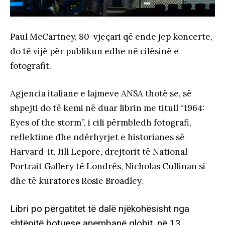
Paul McCartney, 80-vjeçari që ende jep koncerte,
do të vijë për publikun edhe në cilësinë e
fotografit.
Agjencia italiane e lajmeve ANSA thotë se, së
shpejti do të kemi në duar librin me titull “1964:
Eyes of the storm”, i cili përmbledh fotografi,
reflektime dhe ndërhyrjet e historianes së
Harvard-it, Jill Lepore, drejtorit të National
Portrait Gallery të Londrës, Nicholas Cullinan si
dhe të kuratores Rosie Broadley.
Libri po përgatitet të dalë njëkohësisht nga
shtëpitë botuese anembanë globit, në 13