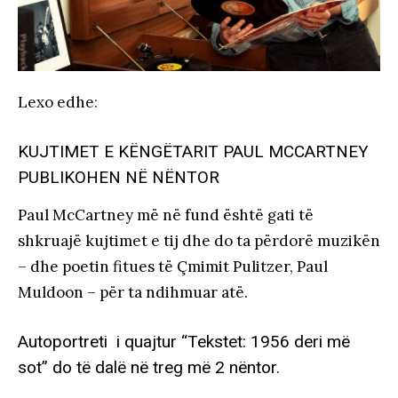
Lexo edhe
:
KUJTIMET E KËNGËTARIT PAUL MCCARTNEY
PUBLIKOHEN NË NËNTOR
Paul McCartney më në fund është gati të
shkruajë kujtimet e tij dhe do ta përdorë muzikën
– dhe poetin fitues të Çmimit Pulitzer, Paul
Muldoon – për ta ndihmuar atë.
Autoportreti i quajtur “Tekstet: 1956 deri më
sot” do të dalë në treg më 2 nëntor.