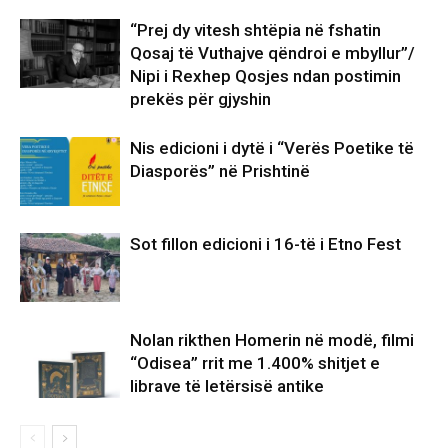
“Prej dy vitesh shtëpia në fshatin
Qosaj të Vuthajve qëndroi e mbyllur”/
Nipi i Rexhep Qosjes ndan postimin
prekës për gjyshin
Nis edicioni i dytë i “Verës Poetike të
Diasporës” në Prishtinë
Sot fillon edicioni i 16-të i Etno Fest
Nolan rikthen Homerin në modë, filmi
“Odisea” rrit me 1.400% shitjet e
librave të letërsisë antike