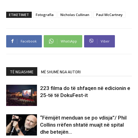
ETIKETIMET
Fotografia
Nicholas Cullinan
Paul McCartney
Facebook
WhatsApp
Viber
TË NGJASHME
MË SHUMË NGA AUTORI
223 filma do të shfaqen në edicionin e
25-të të DokuFest-it
“Fëmijët menduan se po vdisja”/ Phil
Collins rrëfen shtatë muajt në spital
dhe betejën…