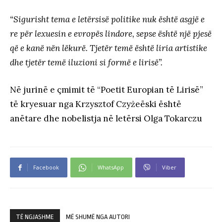
“Sigurisht tema e letërsisë politike nuk është asgjë e
re për lexuesin e evropës lindore, sepse është një pjesë
që e kanë nën lëkurë. Tjetër temë është liria artistike
dhe tjetër temë iluzioni si formë e lirisë”.
Në jurinë e çmimit të “Poetit Europian të Lirisë”
të kryesuar nga Krzysztof Czyżeëski është
anëtare dhe nobelistja në letërsi Olga Tokarczu
Facebook
WhatsApp
Viber
TË NGJASHME
MË SHUMË NGA AUTORI