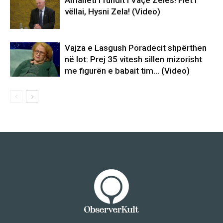
vëllai, Hysni Zela! (Video)
Vajza e Lasgush Poradecit shpërthen
në lot: Prej 35 vitesh sillen mizorisht
me figurën e babait tim… (Video)