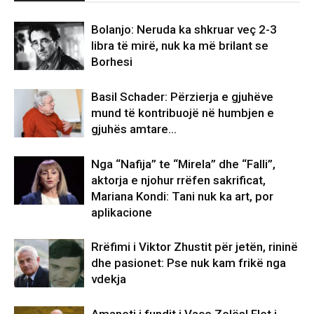
Bolanjo: Neruda ka shkruar veç 2-3
libra të mirë, nuk ka më brilant se
Borhesi
Basil Schader: Përzierja e gjuhëve
mund të kontribuojë në humbjen e
gjuhës amtare…
Nga “Nafija” te “Mirela” dhe “Falli”,
aktorja e njohur rrëfen sakrificat,
Mariana Kondi: Tani nuk ka art, por
aplikacione
Rrëfimi i Viktor Zhustit për jetën, rininë
dhe pasionet: Pse nuk kam frikë nga
vdekja
Amaneti i fundit i Vaçe Zelës! Flet i