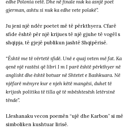
edhe Polonia vetë. Dhe në finale nuk ka asnjë poet
gjerman, ashtu si nuk ka edhe vete polakë”.
Ju jeni një ndër poetet më të përkthyera. Cfarë
sfide është për një krijues të një gjuhe të vogël s
shqipja, të gjejë publikun jashtë Shqipërisë.
“Është me të vërtetë sfidë. Unë e quaj veten më fat. Ka
qenë një rastësi që libri I m I parë është përkthyer në
anglisht dhe është botuar në Shtetet e Bashkuara. Në
njëfarë mënyre kur e njeh këtë mangësi, duhet të
krijosh politika të tilla që të mbështesësh letërsinë
tënde”.
Lleshanaku vecon poemën “ujë dhe Karbon” si më
simboliken kushtuar lirisë.