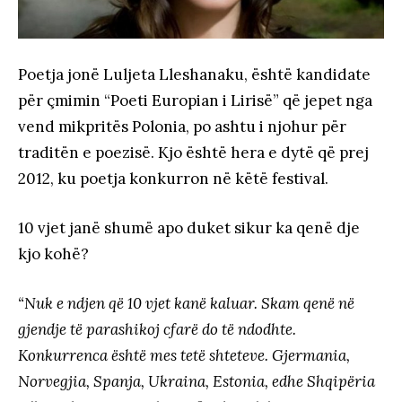
Poetja jonë Luljeta Lleshanaku, është kandidate
për çmimin “Poeti Europian i Lirisë” që jepet nga
vend mikpritës Polonia, po ashtu i njohur për
traditën e poezisë. Kjo është hera e dytë që prej
2012, ku poetja konkurron në këtë festival.
10 vjet janë shumë apo duket sikur ka qenë dje
kjo kohë?
“Nuk e ndjen që 10 vjet kanë kaluar. Skam qenë në
gjendje të parashikoj cfarë do të ndodhte.
Konkurrenca është mes tetë shteteve. Gjermania,
Norvegjia, Spanja, Ukraina, Estonia, edhe Shqipëria