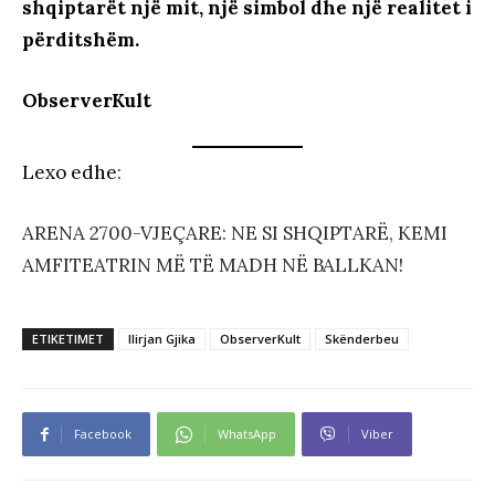
shqiptarët një mit, një simbol dhe një realitet i
përditshëm.
ObserverKult
Lexo edhe
:
ARENA 2700-VJEÇARE: NE SI SHQIPTARË, KEMI
AMFITEATRIN MË TË MADH NË BALLKAN!
ETIKETIMET
Ilirjan Gjika
ObserverKult
Skënderbeu
Facebook
WhatsApp
Viber