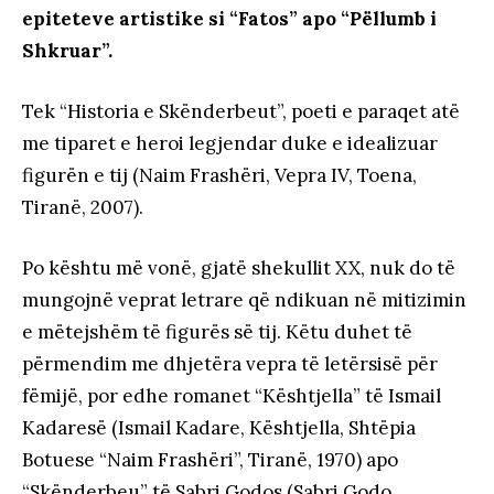
epiteteve artistike si “Fatos” apo “Pëllumb i
Shkruar”.
Tek “Historia e Skënderbeut”, poeti e paraqet atë
me tiparet e heroi legjendar duke e idealizuar
figurën e tij (Naim Frashëri, Vepra IV, Toena,
Tiranë, 2007).
Po kështu më vonë, gjatë shekullit XX, nuk do të
mungojnë veprat letrare që ndikuan në mitizimin
e mëtejshëm të figurës së tij. Këtu duhet të
përmendim me dhjetëra vepra të letërsisë për
fëmijë, por edhe romanet “Kështjella” të Ismail
Kadaresë (Ismail Kadare, Kështjella, Shtëpia
Botuese “Naim Frashëri”, Tiranë, 1970) apo
“Skënderbeu” të Sabri Godos (Sabri Godo,