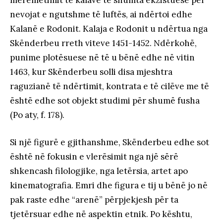
nevojat e ngutshme të luftës, ai ndërtoi edhe
Kalanë e Rodonit. Kalaja e Rodonit u ndërtua nga
Skënderbeu rreth viteve 1451-1452. Ndërkohë,
punime plotësuese në të u bënë edhe në vitin
1463, kur Skënderbeu solli disa mjeshtra
raguzianë të ndërtimit, kontrata e të cilëve me të
është edhe sot objekt studimi për shumë fusha
(Po aty, f. 178).
Si një figurë e gjithanshme, Skënderbeu edhe sot
është në fokusin e vlerësimit nga një sërë
shkencash filologjike, nga letërsia, artet apo
kinematografia. Emri dhe figura e tij u bënë jo në
pak raste edhe “arenë” përpjekjesh për ta
tjetërsuar edhe në aspektin etnik. Po kështu,