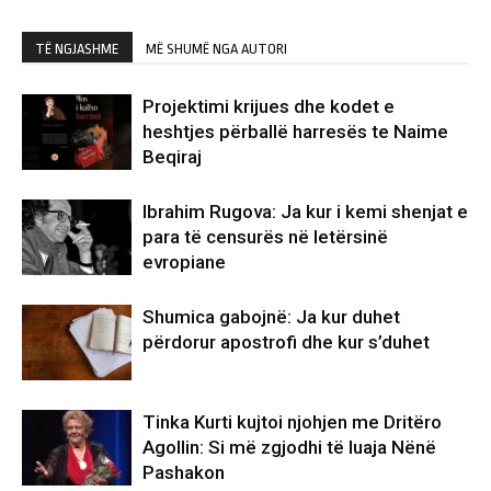
TË NGJASHME
MË SHUMË NGA AUTORI
Projektimi krijues dhe kodet e
heshtjes përballë harresës te Naime
Beqiraj
Ibrahim Rugova: Ja kur i kemi shenjat e
para të censurës në letërsinë
evropiane
Shumica gabojnë: Ja kur duhet
përdorur apostrofi dhe kur s’duhet
Tinka Kurti kujtoi njohjen me Dritëro
Agollin: Si më zgjodhi të luaja Nënë
Pashakon