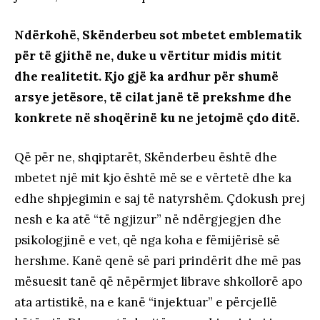
Ndërkohë, Skënderbeu sot mbetet emblematik
për të gjithë ne, duke u vërtitur midis mitit
dhe realitetit. Kjo gjë ka ardhur për shumë
arsye jetësore, të cilat janë të prekshme dhe
konkrete në shoqërinë ku ne jetojmë çdo ditë.
Që për ne, shqiptarët, Skënderbeu është dhe
mbetet një mit kjo është më se e vërtetë dhe ka
edhe shpjegimin e saj të natyrshëm. Çdokush prej
nesh e ka atë “të ngjizur” në ndërgjegjen dhe
psikologjinë e vet, që nga koha e fëmijërisë së
hershme. Kanë qenë së pari prindërit dhe më pas
mësuesit tanë që nëpërmjet librave shkollorë apo
ata artistikë, na e kanë “injektuar” e përcjellë