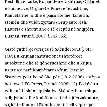
Këshillin e Lartë, Komandën e Ushtrisë, Organet
e Financave, Organet e Punëve të Jashtme,
Kancelarinë, si dhe e pajisi atë me flamurin,
stemën dhe vulën zyrtare (Grup autorësh,
Historia e shtetit dhe e së drejtës në Shqipëri,
Luarasi, Tiranë, 2005, f. 145-155).
Gjatë gjithë qeverisjes së Skënderbeut (1444-
1468), u krijuan institucionet shtetërore
autoktone dhe të qëndrueshme dhe u krijua
ushtria e parë kombëtare (Afrim Krasniqi,
Sistemet politike në Shqipëri (1912-2008), shtëpia
botuese UFO Press, Tiranë, 2009, f. 2). Po kështu,
edhe në fushën legjislative Skënderbeu u shqua
si ligjvënës dhe kodifikues i të drejtës zakonore,
siç ishte Kanuni i Skënderbeut, i cili veproi për