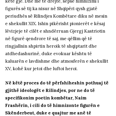
këtë gjë. Dhe me të drejtë, sepse himnizimi i
figurës së tij ka nisur në Shqipëri qysh gjatë
periudhës së Rilindjes Kombëtare diku në mesin
e shekullit XIX. Ishin pikërisht pionierët e kësaj
lëvizjeje të cilët e shndërruan Gjergj Kastriotin
në figurë qendrore të saj, me qëllim që të
ringjallnin shpirtin heroik të shqiptarit dhe
atdhedashurinë, duke evokuar kështu të
kaluarën e lavdishme dhe atmosferën e shekullit
XV, kohë kur jetoi dhe luftoi heroi.
Në këtë proces do të përfshiheshin pothuaj të
gjithë ideologët e Rilindjes, por ne do të
specifikonim poetin kombëtar, Naim
Frashërin, i cili do të himnizonte figurën e
Skënderbeut, duke e quajtur me anë të