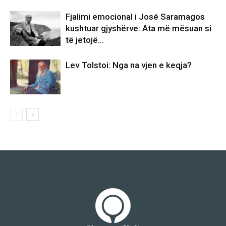
Fjalimi emocional i José Saramagos
kushtuar gjyshërve: Ata më mësuan si
të jetojë…
Lev Tolstoi: Nga na vjen e keqja?