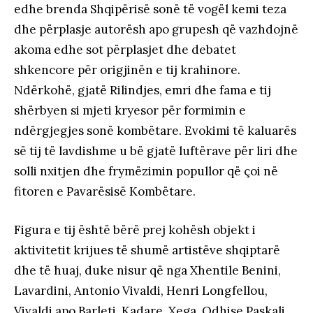
edhe brenda Shqipërisë sonë të vogël kemi teza
dhe përplasje autorësh apo grupesh që vazhdojnë
akoma edhe sot përplasjet dhe debatet
shkencore për origjinën e tij krahinore.
Ndërkohë, gjatë Rilindjes, emri dhe fama e tij
shërbyen si mjeti kryesor për formimin e
ndërgjegjes sonë kombëtare. Evokimi të kaluarës
së tij të lavdishme u bë gjatë luftërave për liri dhe
solli nxitjen dhe frymëzimin popullor që çoi në
fitoren e Pavarësisë Kombëtare.
Figura e tij është bërë prej kohësh objekt i
aktivitetit krijues të shumë artistëve shqiptarë
dhe të huaj, duke nisur që nga Xhentile Benini,
Lavardini, Antonio Vivaldi, Henri Longfellou,
Vivaldi apo Barleti, Kadare, Xega, Odhise Paskali,