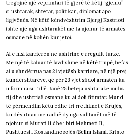
tregojnë një veprimtari të gjerë të këtij “gjeniu”
si ushtarak, shtetar, politikan, diplomat apo
ligjvënës. Në këtë këndvështrim Gjergj Kastrioti
ishte një nga ushtarakët më ta njohur të armatës
osmane në kohën kur jetoi.
Ai e nisi karrierën në ushtrinë e rregullt turke.
Me një të kaluar të lavdishme në këtë trupë, befas
ai u shndërrua pas 21 vjetësh karriere, në një prej
kundërshtarëve, që për 23 vjet sfidoi armatën ku
u formua si i tillë. Janë 25 beteja ushtarake midis
tij dhe ushtrisë osmane ku ai doli fitimtar. Mund
të përmendim këtu edhe tri rrethimet e Krujës,
ku dështuan me radhë dy nga sulltanët më të
njohur, si Murati II dhe i biri Mehmeti II,
Pushtuesi i Kostandinopojës (Selim Islami, Kristo