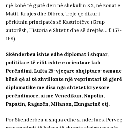
një kohë të gjatë deri në shekullin XX, në zonat e
Matit, Krujës dhe Dibrës, troje që dikur i
përkitnin principatës së Kastriotëve (Grup
autorësh, Historia e Shtetit dhe së drejtës… f. 157-
168).
Skënderbeu ishte edhe diplomat i shquar,
politika e të cilit ishte e orientuar kah
Perëndimi. Lufta 25-vjeçare shqiptaro-osmane
bënë që ai të zhvillonte një veprimtari të gjerë
diplomatike me disa nga shtetet kryesore
perëndimore, si me Venedikun, Napolin,
Papatin, Raguzën, Milanon, Hungarinë etj.
Por Skënderbeu u shqua edhe si ndërtues. Përveç
meremetimit të kalave të shumta ekzistuese për