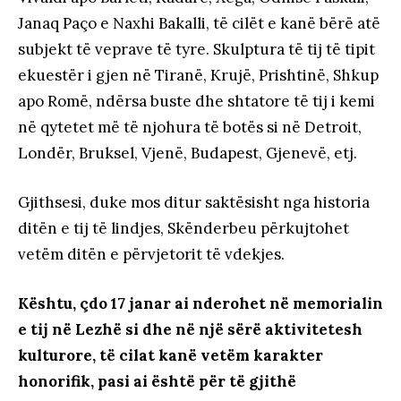
Janaq Paço e Naxhi Bakalli, të cilët e kanë bërë atë
subjekt të veprave të tyre. Skulptura të tij të tipit
ekuestër i gjen në Tiranë, Krujë, Prishtinë, Shkup
apo Romë, ndërsa buste dhe shtatore të tij i kemi
në qytetet më të njohura të botës si në Detroit,
Londër, Bruksel, Vjenë, Budapest, Gjenevë, etj.
Gjithsesi, duke mos ditur saktësisht nga historia
ditën e tij të lindjes, Skënderbeu përkujtohet
vetëm ditën e përvjetorit të vdekjes.
Kështu, çdo 17 janar ai nderohet në memorialin
e tij në Lezhë si dhe në një sërë aktivitetesh
kulturore, të cilat kanë vetëm karakter
honorifik, pasi ai është për të gjithë