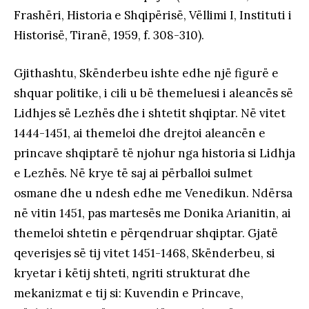
Frashëri, Historia e Shqipërisë, Vëllimi I, Instituti i
Historisë, Tiranë, 1959, f. 308-310).
Gjithashtu, Skënderbeu ishte edhe një figurë e
shquar politike, i cili u bë themeluesi i aleancës së
Lidhjes së Lezhës dhe i shtetit shqiptar. Në vitet
1444-1451, ai themeloi dhe drejtoi aleancën e
princave shqiptarë të njohur nga historia si Lidhja
e Lezhës. Në krye të saj ai përballoi sulmet
osmane dhe u ndesh edhe me Venedikun. Ndërsa
në vitin 1451, pas martesës me Donika Arianitin, ai
themeloi shtetin e përqendruar shqiptar. Gjatë
qeverisjes së tij vitet 1451-1468, Skënderbeu, si
kryetar i këtij shteti, ngriti strukturat dhe
mekanizmat e tij si: Kuvendin e Princave,