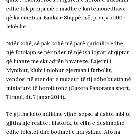
edhe tek prerja më e madhe e kartëmonedhave
që ka emetuar Banka e Shqipërisë, prerja 5000-
lekëshe.
Ndërkohë, së pak kohë më parë qarkulloi edhe
një fotolajm se për nder të një ish lojtari shqiptar
që luante me skuadrën bavareze, Bajerni i
Mynihut, klubi i njohur gjerman i futbollit,
vendosi në stendat e muzeut të tij edhe bustin në
miniaturë të heroit tone (Gazeta Panorama sport,
Tiranë, dt. 7 janar 2014).
Të gjitha këto ndikime vijnë, sepse ai është mbi të
gjitha një realitet historik, të cilin e dëshmojnë
edhe tekstet dhe botimet e ndryshme. Ato na