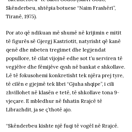
Skënderbeu, shtëpia botuese “Naim Frashëri”,
Tiranë, 1975).
Por ato që ndikuan më shumë në krijimin e mitit
të figurës së Gjergj Kastriotit, natyrisht që kanë
qenë dhe mbeten tregimet dhe legjendat
popullore, të cilat vijojnë edhe sot t’u serviren të
vegjëlve dhe fëmijëve qysh në bankat e shkollave.
Lë të fokusohemi konkretisht tek njëra prej tyre,
të cilën e gjejmë tek libri “Gjuha shqipe”, i cili
zhvillohet në klasën e tetë, të shkollave tona 9-
vjeçare. E mbledhur në fshatin Rrajcë të
Librazhdit, ja se ç’thotë ajo.
“Skënderbeu kishte një fuqi të vogël në Rrajcë.