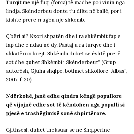
Turqit me një fuqi (forca) të madhe po i vinin nga
lindja. Skënderbeu donte t’u dilte në ballë, por i
kishte prerë rrugën një shkëmb.
Ç’bëri ai? Nxori shpatën dhe i ra shkëmbit fap e
fap dhe e ndau në dy. Pastaj u ra turqve dhe i
shkatërroi krejt. Shkëmbi duket se është prerë
sot dhe quhet Shkëmbi i Skënderbeut” (Grup
autorësh, Gjuha shqipe, botimet shkollore “Albas”,
2007, f. 20).
Ndërkohë, janë edhe qindra këngë popullore
që vijojnë edhe sot të këndohen nga populli si
pjesë e trashëgimisë sonë shpirtërore.
Gjithsesi, duhet theksuar se në Shqipërinë