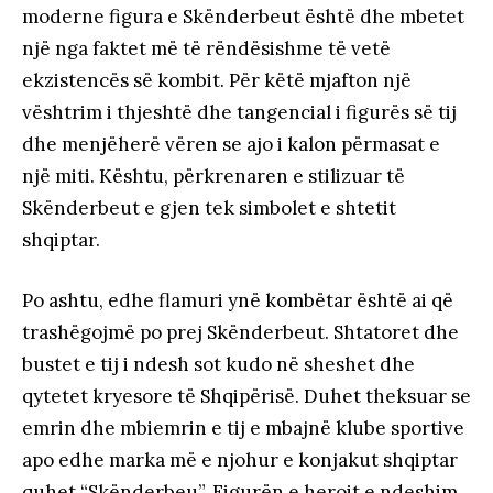
moderne figura e Skënderbeut është dhe mbetet
një nga faktet më të rëndësishme të vetë
ekzistencës së kombit. Për këtë mjafton një
vështrim i thjeshtë dhe tangencial i figurës së tij
dhe menjëherë vëren se ajo i kalon përmasat e
një miti. Kështu, përkrenaren e stilizuar të
Skënderbeut e gjen tek simbolet e shtetit
shqiptar.
Po ashtu, edhe flamuri ynë kombëtar është ai që
trashëgojmë po prej Skënderbeut. Shtatoret dhe
bustet e tij i ndesh sot kudo në sheshet dhe
qytetet kryesore të Shqipërisë. Duhet theksuar se
emrin dhe mbiemrin e tij e mbajnë klube sportive
apo edhe marka më e njohur e konjakut shqiptar
quhet “Skënderbeu”. Figurën e heroit e ndeshim