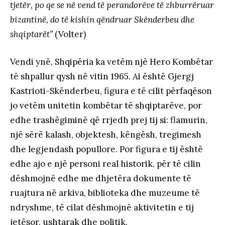
tjetër, po qe se në vend të perandorëve të zhburrëruar
bizantinë, do të kishin qëndruar Skënderbeu dhe
shqiptarët”
(Volter)
Vendi ynë, Shqipëria ka vetëm një Hero Kombëtar
të shpallur qysh në vitin 1965. Ai është Gjergj
Kastrioti-Skënderbeu, figura e të cilit përfaqëson
jo vetëm unitetin kombëtar të shqiptarëve, por
edhe trashëgiminë që rrjedh prej tij si: flamurin,
një sërë kalash, objektesh, këngësh, tregimesh
dhe legjendash popullore. Por figura e tij është
edhe ajo e një personi real historik, për të cilin
dëshmojnë edhe me dhjetëra dokumente të
ruajtura në arkiva, biblioteka dhe muzeume të
ndryshme, të cilat dëshmojnë aktivitetin e tij
jetësor, ushtarak dhe politik.