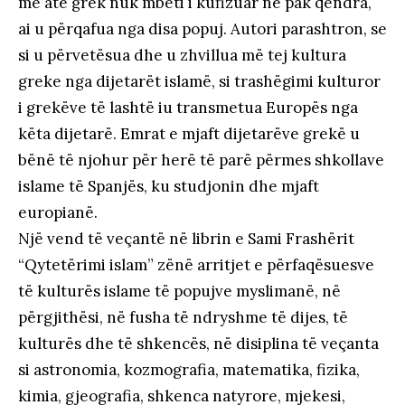
me atë grek nuk mbeti i kufizuar në pak qendra,
ai u përqafua nga disa popuj. Autori parashtron, se
si u përvetësua dhe u zhvillua më tej kultura
greke nga dijetarët islamë, si trashëgimi kulturor
i grekëve të lashtë iu transmetua Europës nga
këta dijetarë. Emrat e mjaft dijetarëve grekë u
bënë të njohur për herë të parë përmes shkollave
islame të Spanjës, ku studjonin dhe mjaft
europianë.
Një vend të veçantë në librin e Sami Frashërit
“Qytetërimi islam” zënë arritjet e përfaqësuesve
të kulturës islame të popujve myslimanë, në
përgjithësi, në fusha të ndryshme të dijes, të
kulturës dhe të shkencës, në disiplina të veçanta
si astronomia, kozmografia, matematika, fizika,
kimia, gjeografia, shkenca natyrore, mjekesi,