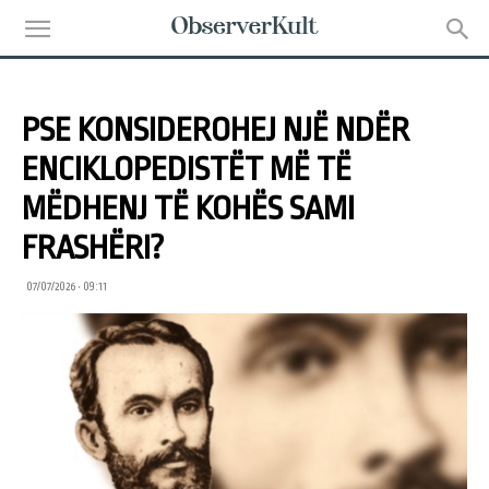
PSE KONSIDEROHEJ NJË NDËR
ENCIKLOPEDISTËT MË TË
MËDHENJ TË KOHËS SAMI
FRASHËRI?
07/07/2026 • 09:11