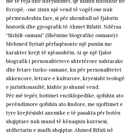
më të reja dhe ndryshimet, që kishin ndodhur në
Evropë, -ose zinin një vend të vogël ose nuk
përmendeshin fare, si për shembull në fjalorin
historik dhe gjeografik të Ahmet Rifatit. Ndërsa
“Sixhili-osmani” (Shënime biografike osmane) i
Mehmed Syriait përfaqësonte një punim me
karakter krejt të njëanshëm. Ai qe një fjalor
biografik i personaliteteve shtetërore ushtarake
dhe fetare turko-osmane, ku për personalitetet
shkencore, letrare e kulturore, kryesisht teologë
e juristkonsultë, kishte jo shumë vend.
Për më tepër, botimet enciklopedike, qofshin ato
perëndimore qofshin ato lindore, me njoftimet e
tyre krejtësisht anemike e të pasakta për botën
shqiptare nuk mund të kënaqnin kurrsesi,
atdhetarin e madh shqiptar. Ahmed Rifati në