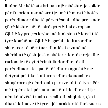
lindor. Me këtë ata krijuan një mbështetje solide
për t’u orientuar në arritjet më të mira të botës
perëndimore dhe të përvetësonin dhe prej andej
çfarë kishte më të mirë qytetërimi evropian.
Gjithë ky proçes kryhej në funksion të idealit të
tyre kombëtar. Gjithë bagazhin kulturor dhe
shkencor të përfituar rilindësit e vunë në
shërbim të çështjes kombëtare. Idetë e reja dhe
racionale të qytetërimit lindor dhe të atij
perëndimor ata i panë të lidhura ngushtë me
detyrat politike, kulturore dhe ekonomike e
shoqërore që qëndronin para vendit të tyre. Për
më tepër, ata i përpunuan këto ide dhe arritje
nën këndvështrimin e realitetit shqiptar, çka i
dha shkrimeve të tyre një karakter të theksuar sa