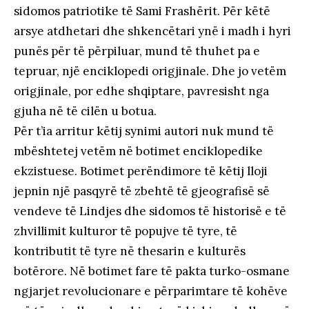
sidomos patriotike të Sami Frashërit. Për këtë
arsye atdhetari dhe shkencëtari ynë i madh i hyri
punës për të përpiluar, mund të thuhet pa e
tepruar, një enciklopedi origjinale. Dhe jo vetëm
origjinale, por edhe shqiptare, pavresisht nga
gjuha në të cilën u botua.
Për t’ia arritur këtij synimi autori nuk mund të
mbështetej vetëm në botimet enciklopedike
ekzistuese. Botimet perëndimore të këtij lloji
jepnin një pasqyrë të zbehtë të gjeografisë së
vendeve të Lindjes dhe sidomos të historisë e të
zhvillimit kulturor të popujve të tyre, të
kontributit të tyre në thesarin e kulturës
botërore. Në botimet fare të pakta turko-osmane
ngjarjet revolucionare e përparimtare të kohëve