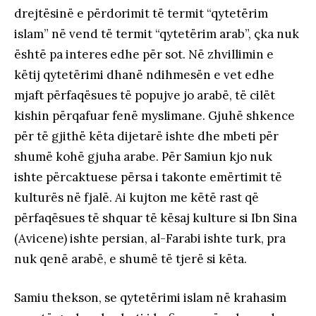
drejtësinë e përdorimit të termit “qytetërim
islam” në vend të termit “qytetërim arab”, çka nuk
është pa interes edhe për sot. Në zhvillimin e
këtij qytetërimi dhanë ndihmesën e vet edhe
mjaft përfaqësues të popujve jo arabë, të cilët
kishin përqafuar fenë myslimane. Gjuhë shkence
për të gjithë këta dijetarë ishte dhe mbeti për
shumë kohë gjuha arabe. Për Samiun kjo nuk
ishte përcaktuese përsa i takonte emërtimit të
kulturës në fjalë. Ai kujton me këtë rast që
përfaqësues të shquar të kësaj kulture si Ibn Sina
(Avicene) ishte persian, al-Farabi ishte turk, pra
nuk qenë arabë, e shumë të tjerë si këta.
Samiu thekson, se qytetërimi islam në krahasim