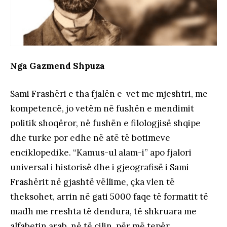
Nga Gazmend Shpuza
Sami Frashëri e tha fjalën e vet me mjeshtri, me
kompetencë, jo vetëm në fushën e mendimit
politik shoqëror, në fushën e filologjisë shqipe
dhe turke por edhe në atë të botimeve
enciklopedike. “Kamus-ul alam-i” apo fjalori
universal i historisë dhe i gjeografisë i Sami
Frashërit në gjashtë vëllime, çka vlen të
theksohet, arrin në gati 5000 faqe të formatit të
madh me rreshta të dendura, të shkruara me
alfabetin arab, në të cilin, për më tepër,