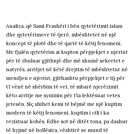
Analiza, që Sami Frashëri i bën qytetërimit islam
dhe qytetërimeve të tjerë, mbështetet në një
koncept të plotë dhe të qartë të këtij fenomeni.
Me fjalën qytetërim ai kupton përpjekjet e njeriut
për të zbuluar gjithnjë dhe më shumë sekretet e
natyrës, arritjet në këtë drejtim të mbështetur në
mendjen e njeriut, gjithashtu përpjekjet e tij për
t’i vënë në shërbim të vet, të mbarë njerëzimit
këto arritje me synimin për t’ia lehtësuar vetes
jetesën. Siç shihet kemi të bëjmë me një kuptim
modern të këtij fenomeni, kuptim i cili i ka
rezistuar kohës. Edhe sot në ditët tona, pa dashur
të hyjmë në hollësira, vështirë se mund të