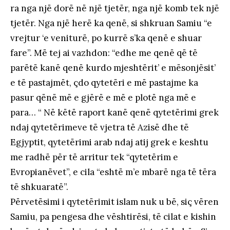
ra nga një dorë në një tjetër, nga një komb tek një
tjetër. Nga një herë ka qenë, si shkruan Samiu “e
vrejtur ‘e veniturë, po kurrë s’ka qenë e shuar
fare”. Më tej ai vazhdon: “edhe me qenë që të
parëtë kanë qenë kurdo mjeshtërit’ e mësonjësit’
e të pastajmët, çdo qytetëri e më pastajme ka
pasur qënë më e gjërë e më e plotë nga më e
para… “ Në këtë raport kanë qenë qytetërimi grek
ndaj qytetërimeve të vjetra të Azisë dhe të
Egjyptit, qytetërimi arab ndaj atij grek e keshtu
me radhë për të arritur tek “qytetërim e
Evropianëvet”, e cila “eshtë m’e mbarë nga të tëra
të shkuaratë”.
Përvetësimi i qytetërimit islam nuk u bë, siç vëren
Samiu, pa pengesa dhe vështirësi, të cilat e kishin