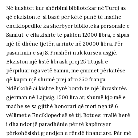
Në kushtet kur shërbimi bibliotekar në Turqi as
që ekzistonte, si bazë për këtë punë të madhe
enciklopedike ka shërbyer biblioteka personale e
Samiut, e cila kishte të paktën 12000 libra, e sipas
një të dhëne tjetër, arrinte në 20000 libra. Për
pasurimin e saj S. Frashëri nuk kurseu asgjë.
Ekziston një listë librash prej 25 titujsh e
përpiluar nga vetë Samiu, me çmimet përkatëse
që kapin një shumë prej afro 350 franga.
Ndërkohë ai kishte hyrë borxh te një librashitës
gjerman në Lajpsig, 1500 lira ar, shumë kjo më e
madhe se sa gjithë honorari që mori nga të 6
vëllimet e Enciklopedisë së tij. Botuesi rrallë herë
i dha ndonjë paradhënie për të kapërcyer
përkohësisht gjendjen e rëndë financiare. Për më