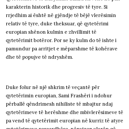
karakterin historik dhe progresiv të tyre. Si
rrjedhim ai është në gjëndje të bëjë vlerësimin
relativ të tyre, duke theksuar, që qytetërimi
europian shënon kulmin e zhvillimit të
qytetërimit botëror. Por se ky kulm do të ishte i
pamundur pa arritjet e mëparshme të kohërave
dhe të popujve të ndryshëm.
Duke folur në një shkrim të veçantë për
qytetërimin europian, Sami Frashëri i ndohur
përballë qëndrimesh nihiliste të mbajtur ndaj
qytetërimeve të herëshme dhe mbivlerësimeve të
pa vend të qytetërimit europian në kurriz të atyre
qytetërimeve paraardhëse, nënvizon vlerën që