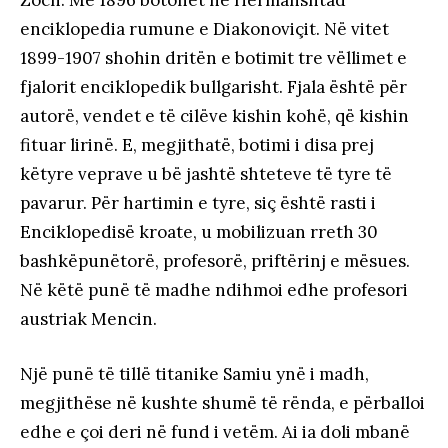
enciklopedia rumune e Diakonoviçit. Në vitet
1899-1907 shohin dritën e botimit tre vëllimet e
fjalorit enciklopedik bullgarisht. Fjala është për
autorë, vendet e të cilëve kishin kohë, që kishin
fituar lirinë. E, megjithatë, botimi i disa prej
këtyre veprave u bë jashtë shteteve të tyre të
pavarur. Për hartimin e tyre, siç është rasti i
Enciklopedisë kroate, u mobilizuan rreth 30
bashkëpunëtorë, profesorë, priftërinj e mësues.
Në këtë punë të madhe ndihmoi edhe profesori
austriak Mencin.
Një punë të tillë titanike Samiu ynë i madh,
megjithëse në kushte shumë të rënda, e përballoi
edhe e çoi deri në fund i vetëm. Ai ia doli mbanë