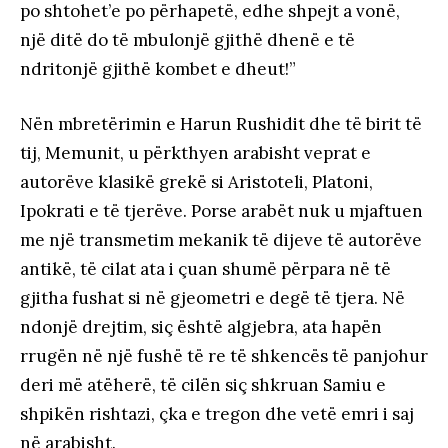
po shtohet’e po përhapetë, edhe shpejt a vonë,
një ditë do të mbulonjë gjithë dhenë e të
ndritonjë gjithë kombet e dheut!”
Nën mbretërimin e Harun Rushidit dhe të birit të
tij, Memunit, u përkthyen arabisht veprat e
autorëve klasikë grekë si Aristoteli, Platoni,
Ipokrati e të tjerëve. Porse arabët nuk u mjaftuen
me një transmetim mekanik të dijeve të autorëve
antikë, të cilat ata i çuan shumë përpara në të
gjitha fushat si në gjeometri e degë të tjera. Në
ndonjë drejtim, siç është algjebra, ata hapën
rrugën në një fushë të re të shkencës të panjohur
deri më atëherë, të cilën siç shkruan Samiu e
shpikën rishtazi, çka e tregon dhe vetë emri i saj
në arabisht.