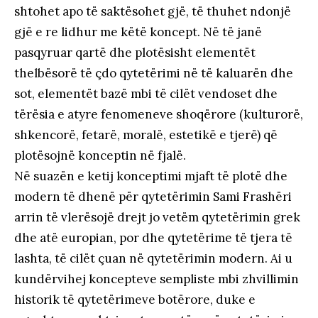
shtohet apo të saktësohet gjë, të thuhet ndonjë
gjë e re lidhur me këtë koncept. Në të janë
pasqyruar qartë dhe plotësisht elementët
thelbësorë të çdo qytetërimi në të kaluarën dhe
sot, elementët bazë mbi të cilët vendoset dhe
tërësia e atyre fenomeneve shoqërore (kulturorë,
shkencorë, fetarë, moralë, estetikë e tjerë) që
plotësojnë konceptin në fjalë.
Në suazën e ketij konceptimi mjaft të plotë dhe
modern të dhenë për qytetërimin Sami Frashëri
arrin të vlerësojë drejt jo vetëm qytetërimin grek
dhe atë europian, por dhe qytetërime të tjera të
lashta, të cilët çuan në qytetërimin modern. Ai u
kundërvihej koncepteve sempliste mbi zhvillimin
historik të qytetërimeve botërore, duke e