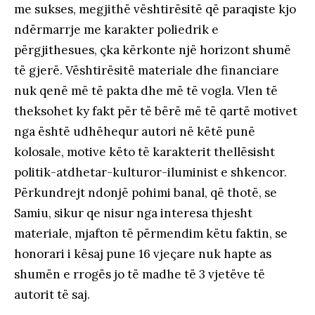
me sukses, megjithë vështirësitë që paraqiste kjo
ndërmarrje me karakter poliedrik e
përgjithesues, çka kërkonte një horizont shumë
të gjerë. Vështirësitë materiale dhe financiare
nuk qenë më të pakta dhe më të vogla. Vlen të
theksohet ky fakt për të bërë më të qartë motivet
nga është udhëhequr autori në këtë punë
kolosale, motive këto të karakterit thellësisht
politik-atdhetar-kulturor-iluminist e shkencor.
Përkundrejt ndonjë pohimi banal, që thotë, se
Samiu, sikur qe nisur nga interesa thjesht
materiale, mjafton të përmendim këtu faktin, se
honorari i kësaj pune 16 vjeçare nuk hapte as
shumën e rrogës jo të madhe të 3 vjetëve të
autorit të saj.