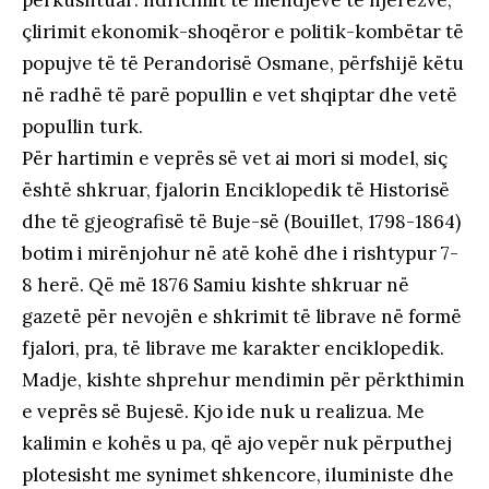
çlirimit ekonomik-shoqëror e politik-kombëtar të
popujve të të Perandorisë Osmane, përfshijë këtu
në radhë të parë popullin e vet shqiptar dhe vetë
popullin turk.
Për hartimin e veprës së vet ai mori si model, siç
është shkruar, fjalorin Enciklopedik të Historisë
dhe të gjeografisë të Buje-së (Bouillet, 1798-1864)
botim i mirënjohur në atë kohë dhe i rishtypur 7-
8 herë. Që më 1876 Samiu kishte shkruar në
gazetë për nevojën e shkrimit të librave në formë
fjalori, pra, të librave me karakter enciklopedik.
Madje, kishte shprehur mendimin për përkthimin
e veprës së Bujesë. Kjo ide nuk u realizua. Me
kalimin e kohës u pa, që ajo vepër nuk përputhej
plotesisht me synimet shkencore, iluministe dhe