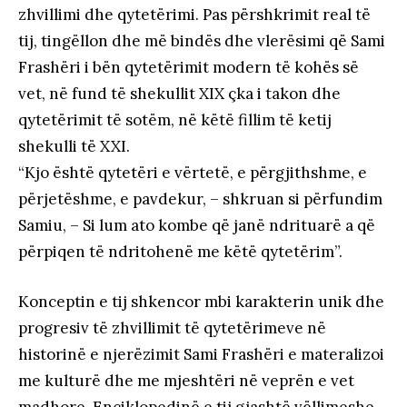
zhvillimi dhe qytetërimi. Pas përshkrimit real të
tij, tingëllon dhe më bindës dhe vlerësimi që Sami
Frashëri i bën qytetërimit modern të kohës së
vet, në fund të shekullit XIX çka i takon dhe
qytetërimit të sotëm, në këtë fillim të ketij
shekulli të XXI.
“Kjo është qytetëri e vërtetë, e përgjithshme, e
përjetëshme, e pavdekur, – shkruan si përfundim
Samiu, – Si lum ato kombe që janë ndrituarë a që
përpiqen të ndritohenë me këtë qytetërim”.
Konceptin e tij shkencor mbi karakterin unik dhe
progresiv të zhvillimit të qytetërimeve në
historinë e njerëzimit Sami Frashëri e materalizoi
me kulturë dhe me mjeshtëri në veprën e vet
madhore, Enciklopedinë e tij gjashtë vëllimeshe,