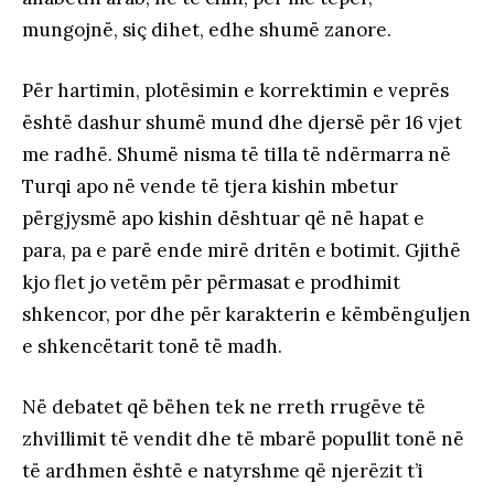
mungojnë, siç dihet, edhe shumë zanore.
Për hartimin, plotësimin e korrektimin e veprës
është dashur shumë mund dhe djersë për 16 vjet
me radhë. Shumë nisma të tilla të ndërmarra në
Turqi apo në vende të tjera kishin mbetur
përgjysmë apo kishin dështuar që në hapat e
para, pa e parë ende mirë dritën e botimit. Gjithë
kjo flet jo vetëm për përmasat e prodhimit
shkencor, por dhe për karakterin e këmbënguljen
e shkencëtarit tonë të madh.
Në debatet që bëhen tek ne rreth rrugëve të
zhvillimit të vendit dhe të mbarë popullit tonë në
të ardhmen është e natyrshme që njerëzit t’i