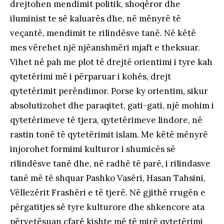
drejtohen mendimit politik, shoqëror dhe
iluminist te së kaluarës dhe, në mënyrë të
veçantë, mendimit te rilindësve tanë. Në këtë
mes vërehet një njëanshmëri mjaft e theksuar.
Vihet në pah me plot të drejtë orientimi i tyre kah
qytetërimi më i përparuar i kohës, drejt
qytetërimit perëndimor. Porse ky orientim, sikur
absolutizohet dhe paraqitet, gati-gati, një mohim i
qytetërimeve të tjera, qytetërimeve lindore, në
rastin tonë të qytetërimit islam. Me këtë mënyrë
injorohet formimi kulturor i shumicës së
rilindësve tanë dhe, në radhë të parë, i rilindasve
tanë më të shquar Pashko Vasëri, Hasan Tahsini,
Vëllezërit Frashëri e të tjerë. Në gjithë rrugën e
përgatitjes së tyre kulturore dhe shkencore ata
përvetësuan çfarë kishte më të mirë qytetërimi