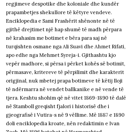
regjimeve despotike dhe koloniale dhe kundër
prapambetjes shekullore të këtyre vendeve.
Enciklopedia e Sami Frashërit shënonte në të
gjithë drejtimet një hap shumë të madh përpara
në krahasim me botimet e bëra para saj në
turqishten osmane nga Ali Suavi dhe Ahmet Rifati,
apo edhe nga Mehmet Syreja-i. Gjithashtu kjo
vepër madhore, si përsa i përket kohës së botimit,
përmasave, kritereve të përpilimit dhe karakterit
origjinal, nuk mbetej prapa botimeve të këtij lloji
të ndërmarra në vendet ballkanike e në vende të
tjera. Keshtu shohim që në vitet 1869-1890 të dalë
në Stamboll greqisht fjalori i historisë dhe i
gjeografisë i Vutira-s në 9 vëllime. Më 1887 e 1890
doli enciklopedia kroate, nën redaktimin e Ivan
Zoch. Më 1896 botohet në Hermanshtad