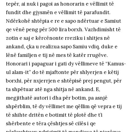
tepër, ai nuk i pagoi as honorarin e vëllimit të
fundit dhe gjysmën e vëllimit të parafundit.
Ndërkohë shtëpia e re e sapo ndërtuar e Samiut
qe vënë peng për 500 lira borxh. Vazhdimisht të
zotin e saj e kërcënonte rreziku i shitjes në
ankand, çka u realizua sapo Samiu vdiq, duke e
lënë familjen e tij në mes të katër rrugëve.
Honorari i papaguar i gati dy vëllimeve të “Kamus-
ul alam-it” do të mjaftonte për shlyerjen e këtij
borxhi, për nxjerrjen e shtëpisë prej pengut, për
ta shpëtuar atë nga shitja në ankand. E,
megjithatë autori i dha për botim, pa asnjë
shpërblim, të dy vëllimet me qëllim që vepra e tij
të shihte dritën e botimit të plotë dhe t’i
shërbente e tëra çështjes së cilës i qe
përkushtuar: ndricimit të mendjeve të njerëzve,