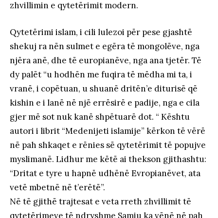
zhvillimin e qytetërimit modern.
Qytetërimi islam, i cili lulezoi për pese gjashtë
shekuj ra nën sulmet e egëra të mongolëve, nga
njëra anë, dhe të europianëve, nga ana tjetër. Të
dy palët “u hodhën me fuqira të mëdha mi ta, i
vranë, i copëtuan, u shuanë dritën’e diturisë që
kishin e i lanë në një errësirë e padije, nga e cila
gjer më sot nuk kanë shpëtuarë dot. “ Kështu
autori i librit “Medenijeti islamije” kërkon të vërë
në pah shkaqet e rënies së qytetërimit të popujve
myslimanë. Lidhur me këtë ai thekson gjithashtu:
“Dritat e tyre u hapnë udhënë Evropianëvet, ata
vetë mbetnë në t’erëtë”.
Në të gjithë trajtesat e veta rreth zhvillimit të
qytetërimeve të ndryshme Samiu ka vënë në pah