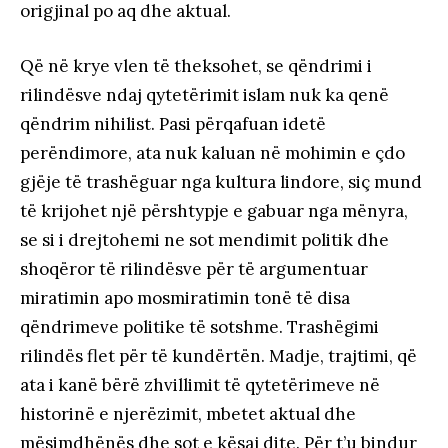
origjinal po aq dhe aktual.
Që në krye vlen të theksohet, se qëndrimi i
rilindësve ndaj qytetërimit islam nuk ka qenë
qëndrim nihilist. Pasi përqafuan idetë
perëndimore, ata nuk kaluan në mohimin e çdo
gjëje të trashëguar nga kultura lindore, siç mund
të krijohet një përshtypje e gabuar nga mënyra,
se si i drejtohemi ne sot mendimit politik dhe
shoqëror të rilindësve për të argumentuar
miratimin apo mosmiratimin tonë të disa
qëndrimeve politike të sotshme. Trashëgimi
rilindës flet për të kundërtën. Madje, trajtimi, që
ata i kanë bërë zhvillimit të qytetërimeve në
historinë e njerëzimit, mbetet aktual dhe
mësimdhënës dhe sot e kësaj dite. Për t’u bindur