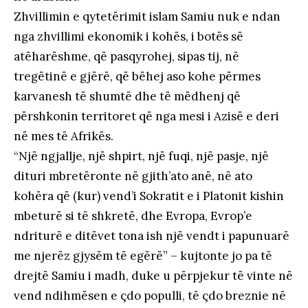
Zhvillimin e qytetërimit islam Samiu nuk e ndan
nga zhvillimi ekonomik i kohës, i botës së
atëharëshme, që pasqyrohej, sipas tij, në
tregëtinë e gjërë, që bëhej aso kohe përmes
karvanesh të shumtë dhe të mëdhenj që
përshkonin territoret që nga mesi i Azisë e deri
në mes të Afrikës.
“Një ngjallje, një shpirt, një fuqi, një pasje, një
dituri mbretëronte në gjith’ato anë, në ato
kohëra që (kur) vend’i Sokratit e i Platonit kishin
mbeturë si të shkretë, dhe Evropa, Evrop’e
ndriturë e ditëvet tona ish një vendt i papunuarë
me njerëz gjysëm të egërë” – kujtonte jo pa të
drejtë Samiu i madh, duke u përpjekur të vinte në
vend ndihmësen e çdo populli, të çdo breznie në