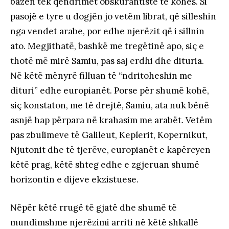
bazën tek qëndrimet obskurantiste të kohës. Si
pasojë e tyre u dogjën jo vetëm librat, që silleshin
nga vendet arabe, por edhe njerëzit që i sillnin
ato. Megjithatë, bashkë me tregëtinë apo, siç e
thotë më mirë Samiu, pas saj erdhi dhe dituria.
Në këtë mënyrë filluan të “ndritoheshin me
dituri” edhe europianët. Porse për shumë kohë,
siç konstaton, me të drejtë, Samiu, ata nuk bënë
asnjë hap përpara në krahasim me arabët. Vetëm
pas zbulimeve të Galileut, Keplerit, Kopernikut,
Njutonit dhe të tjerëve, europianët e kapërcyen
këtë prag, këtë shteg edhe e zgjeruan shumë
horizontin e dijeve ekzistuese.
Nëpër këtë rrugë të gjatë dhe shumë të
mundimshme njerëzimi arriti në këtë shkallë