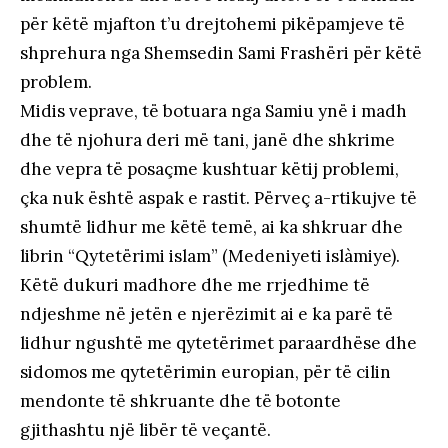
për këtë mjafton t’u drejtohemi pikëpamjeve të
shprehura nga Shemsedin Sami Frashëri për këtë
problem.
Midis veprave, të botuara nga Samiu ynë i madh
dhe të njohura deri më tani, janë dhe shkrime
dhe vepra të posaçme kushtuar këtij problemi,
çka nuk është aspak e rastit. Përveç a-rtikujve të
shumtë lidhur me këtë temë, ai ka shkruar dhe
librin “Qytetërimi islam” (Medeniyeti islàmiye).
Këtë dukuri madhore dhe me rrjedhime të
ndjeshme në jetën e njerëzimit ai e ka parë të
lidhur ngushtë me qytetërimet paraardhëse dhe
sidomos me qytetërimin europian, për të cilin
mendonte të shkruante dhe të botonte
gjithashtu një libër të veçantë.