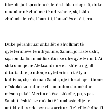
filozofi, jurisprodencë, letërsi, historiografi, duke
u ndalur në zbulime të ndryshme, siç ishin
zbulimi i letrës, i barutit, i busullës e të tjera.
Duke përshkruar shkallët e zhvillimit të
qytetërimeve të ndryshme, Samiu, jo rastësisht,
sqaron dallimin midis diturisë dhe qytetërimit. Ai
shkruan që në Aleksandrinë e lashtë u ngjall
dituria dhe jo ndonjë qytetërim i ri. Aty u
kultivua, siç shkruan Samiu, një filozofi që i thonë
e “skolaksur edhe e cila mundon shumë dhe
mëson pakë”. Merita e kësaj shkolle, po, sipas
Samiut, është, se nuk la të humbasin dijet e
antikitetit grek, por pa a arritur t’i zhvillojë dhe t’i