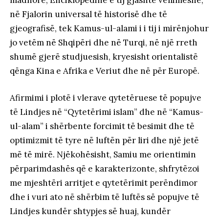
në Fjalorin universal të historisë dhe të
gjeografisë, tek Kamus-ul-alami i i tij i mirënjohur
jo vetëm në Shqipëri dhe në Turqi, në një rreth
shumë gjerë studjuesish, kryesisht orientalistë
qënga Kina e Afrika e Veriut dhe në për Europë.
Afirmimi i plotë i vlerave qytetëruese të popujve
të Lindjes në “Qytetërimi islam” dhe në “Kamus-
ul-alam” i shërbente forcimit të besimit dhe të
optimizmit të tyre në luftën për liri dhe një jetë
më të mirë. Njëkohësisht, Samiu me orientimin
përparimdashës që e karakterizonte, shfrytëzoi
me mjeshtëri arritjet e qytetërimit perëndimor
dhe i vuri ato në shërbim të luftës së popujve të
Lindjes kundër shtypjes së huaj, kundër