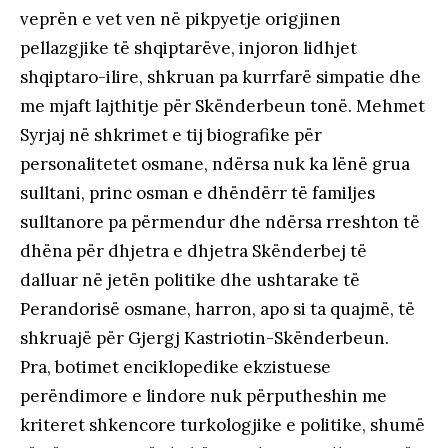
veprën e vet ven në pikpyetje origjinen
pellazgjike të shqiptarëve, injoron lidhjet
shqiptaro-ilire, shkruan pa kurrfarë simpatie dhe
me mjaft lajthitje për Skënderbeun tonë. Mehmet
Syrjaj në shkrimet e tij biografike për
personalitetet osmane, ndërsa nuk ka lënë grua
sulltani, princ osman e dhëndërr të familjes
sulltanore pa përmendur dhe ndërsa rreshton të
dhëna për dhjetra e dhjetra Skënderbej të
dalluar në jetën politike dhe ushtarake të
Perandorisë osmane, harron, apo si ta quajmë, të
shkruajë për Gjergj Kastriotin-Skënderbeun.
Pra, botimet enciklopedike ekzistuese
perëndimore e lindore nuk përputheshin me
kriteret shkencore turkologjike e politike, shumë