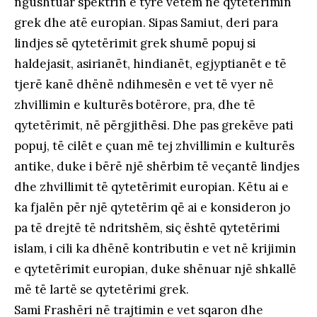
ngushtuar spektrin e tyre vetëm në qytetërimin
grek dhe atë europian. Sipas Samiut, deri para
lindjes së qytetërimit grek shumë popuj si
haldejasit, asirianët, hindianët, egjyptianët e të
tjerë kanë dhënë ndihmesën e vet të vyer në
zhvillimin e kulturës botërore, pra, dhe të
qytetërimit, në përgjithësi. Dhe pas grekëve pati
popuj, të cilët e çuan më tej zhvillimin e kulturës
antike, duke i bërë një shërbim të veçantë lindjes
dhe zhvillimit të qytetërimit europian. Këtu ai e
ka fjalën për një qytetërim që ai e konsideron jo
pa të drejtë të ndritshëm, siç është qytetërimi
islam, i cili ka dhënë kontributin e vet në krijimin
e qytetërimit europian, duke shënuar një shkallë
më të lartë se qytetërimi grek.
Sami Frashëri në trajtimin e vet sqaron dhe