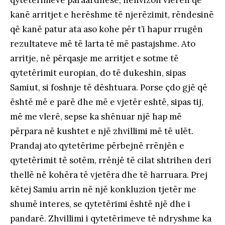
kanë arritjet e herëshme të njerëzimit, rëndesinë
që kanë patur ata aso kohe për t’i hapur rrugën
rezultateve më të larta të më pastajshme. Ato
arritje, në përqasje me arritjet e sotme të
qytetërimit europian, do të dukeshin, sipas
Samiut, si foshnje të dështuara. Porse çdo gjë që
është më e parë dhe më e vjetër eshtë, sipas tij,
më me vlerë, sepse ka shënuar një hap më
përpara në kushtet e një zhvillimi më të ulët.
Prandaj ato qytetërime përbejnë rrënjën e
qytetërimit të sotëm, rrënjë të cilat shtrihen deri
thellë në kohëra të vjetëra dhe të harruara. Prej
këtej Samiu arrin në një konkluzion tjetër me
shumë interes, se qytetërimi është një dhe i
pandarë. Zhvillimi i qytetërimeve të ndryshme ka