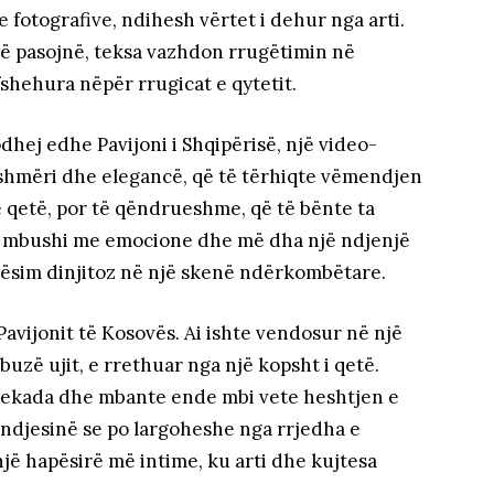
e fotografive, ndihesh vërtet i dehur nga arti.
që pasojnë, teksa vazhdon rrugëtimin në
fshehura nëpër rrugicat e qytetit.
dhej edhe Pavijoni i Shqipërisë, një video-
eshmëri dhe elegancë, që të tërhiqte vëmendjen
të qetë, por të qëndrueshme, që të bënte ta
 mbushi me emocione dhe më dha një ndjenjë
qësim dinjitoz në një skenë ndërkombëtare.
Pavijonit të Kosovës. Ai ishte vendosur në një
buzë ujit, e rrethuar nga një kopsht i qetë.
 dekada dhe mbante ende mbi vete heshtjen e
e ndjesinë se po largoheshe nga rrjedha e
jë hapësirë më intime, ku arti dhe kujtesa