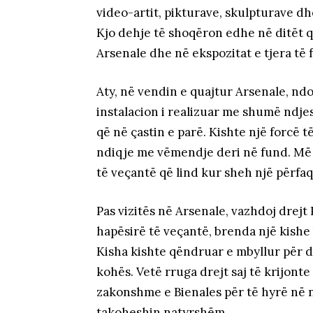
video-artit, pikturave, skulpturave dh
Kjo dehje të shoqëron edhe në ditët 
Arsenale dhe në ekspozitat e tjera të 
Aty, në vendin e quajtur Arsenale, ndo
instalacion i realizuar me shumë ndj
që në çastin e parë. Kishte një forcë 
ndiqje me vëmendje deri në fund. Më
të veçantë që lind kur sheh një përfa
Pas vizitës në Arsenale, vazhdoj drejt 
hapësirë të veçantë, brenda një kishe 
Kisha kishte qëndruar e mbyllur për
kohës. Vetë rruga drejt saj të krijont
zakonshme e Bienales për të hyrë në n
takoheshin natyrshëm.