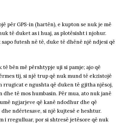
jë për GPS-in (hartën), e kupton se nuk je më
uk të duket as i huaj, as plotësisht i njohur.
 sapo futesh në të, duke të dhënë një ndjesi që
.
k të bën më përshtypje uji si pamje; ajo që
ërmes tij, si një trup që nuk mund të ekzistojë
h rrugicat e ngushta që duken të gjitha njësoj,
en dhe të mos humbasin. Për mua, ato nuk janë
humë ngjarjeve që kanë ndodhur dhe që
dhe ndërtesave, si një kujtesë e heshtur.
im i rregulluar, por si shtresë jetësore që nuk