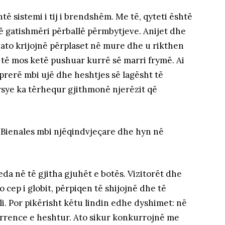
të sistemi i tij i brendshëm. Me të, qyteti është
ë gatishmëri përballë përmbytjeve. Anijet dhe
që ato krijojnë përplaset në mure dhe u rikthen
ti të mos ketë pushuar kurrë së marri frymë. Ai
rerë mbi ujë dhe heshtjes së lagësht të
rsye ka tërhequr gjithmonë njerëzit që
 Bienales mbi njëqindvjeçare dhe hyn në
da në të gjitha gjuhët e botës. Vizitorët dhe
o cep i globit, përpiqen të shijojnë dhe të
. Por pikërisht këtu lindin edhe dyshimet: në
urrence e heshtur. Ato sikur konkurrojnë me