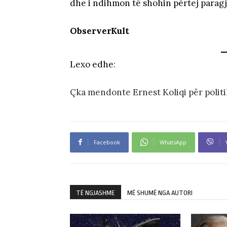
dhe i ndihmon të shohin përtej parag
ObserverKult
Lexo edhe
:
Çka mendonte Ernest Koliqi për polit
Facebook
WhatsApp
TË NGJASHME
MË SHUMË NGA AUTORI