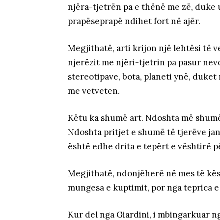
njëra-tjetrën pa e thënë me zë, duke u
prapëseprapë ndihet fort në ajër.
Megjithatë, arti krijon një lehtësi të
njerëzit me njëri-tjetrin pa pasur nev
stereotipave, bota, planeti ynë, duke
me vetveten.
Këtu ka shumë art. Ndoshta më shumë
Ndoshta pritjet e shumë të tjerëve ja
është edhe drita e tepërt e vështirë p
Megjithatë, ndonjëherë në mes të kësa
mungesa e kuptimit, por nga teprica e t
Kur del nga Giardini, i mbingarkuar n