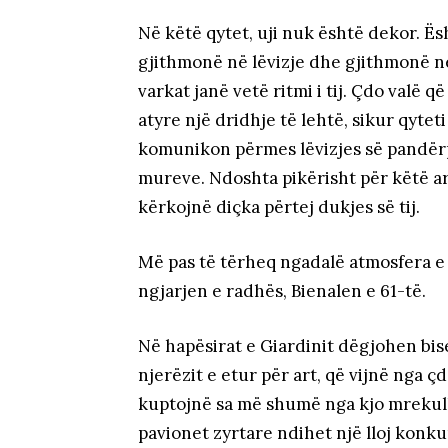
Në këtë qytet, uji nuk është dekor. Ësh
gjithmonë në lëvizje dhe gjithmonë n
varkat janë vetë ritmi i tij. Çdo valë 
atyre një dridhje të lehtë, sikur qyte
komunikon përmes lëvizjes së pandërp
mureve. Ndoshta pikërisht për këtë a
kërkojnë diçka përtej dukjes së tij.
Më pas të tërheq ngadalë atmosfera e
ngjarjen e radhës, Bienalen e 61-të.
Në hapësirat e Giardinit dëgjohen bise
njerëzit e etur për art, që vijnë nga çd
kuptojnë sa më shumë nga kjo mrekulli
pavionet zyrtare ndihet një lloj konk