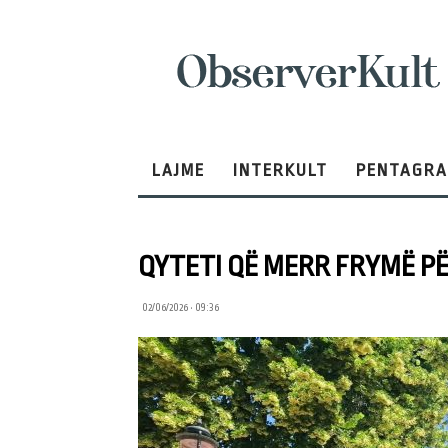
ObserverKult
LAJME
INTERKULT
PENTAGR
QYTETI QË MERR FRYMË PË
02/06/2026 • 09:36