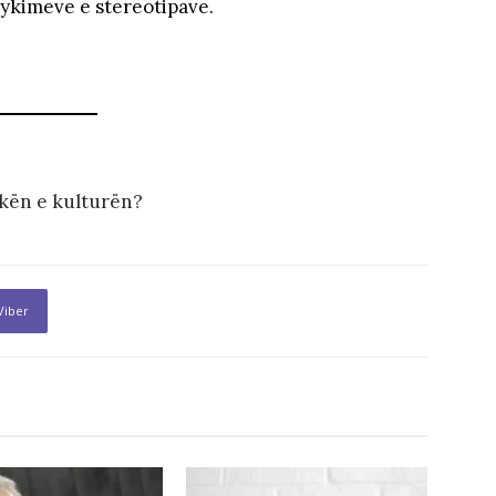
jykimeve e stereotipave.
ikën e kulturën?
Viber