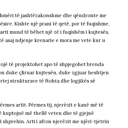
jeshmëri të jashtëzakonshme dhe qëndronte me
ësire. Kishte një prani të qetë, por të fuqishme,
 arti mund të bëhet një zë i fuqishëm i kujtesës,
 të asaj ndjenje krenarie e mora me vete kur u
evojë të projektohet apo të shpjegohet brenda
ron duke çliruar kujtesën, duke zgjuar heshtjen
tej strukturave të ftohta dhe logjikës së
mes artit. Përmes tij, njerëzit e kanë më të
 të kuptojnë më thellë veten dhe të gjejnë
i shprehin. Arti i afron njerëzit me njëri-tjetrin