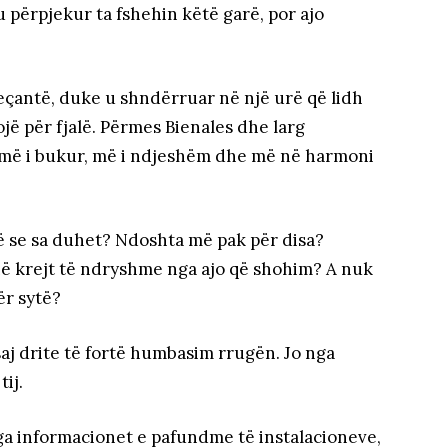
 përpjekur ta fshehin këtë garë, por ajo
 veçantë, duke u shndërruar në një urë që lidh
ojë për fjalë. Përmes Bienales dhe larg
t më i bukur, më i ndjeshëm dhe më në harmoni
 se sa duhet? Ndoshta më pak për disa?
në krejt të ndryshme nga ajo që shohim? A nuk
ër sytë?
j drite të fortë humbasim rrugën. Jo nga
ij.
ga informacionet e pafundme të instalacioneve,