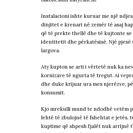
Instalacioni ishte kuruar me një nd
dinjitet e krenari në zemër të asaj hap
që të prekte thellë dhe të kujtonte se
identitetit dhe përkatësisë. Një pjesë
largova.
Aty kupton se arti i vërtetë nuk ka n
kornizave të ngurta të tregut. Ai vep
dhe duke krijuar ura mes njerëzve, për
konsumit.
Kjo mrekulli mund te ndodhë vetëm për
lehtë të zbulojnë të fshehtat e jetës,
kuptime që shpesh fjalët nuk arrijnë t’