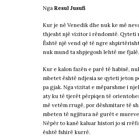
Nga
Resul Jusufi
Kur je në Venedik dhe nuk ke më nevo
thjesht një vizitor i rëndomtë. Qyteti n
Është një vend që të ngre shpirtërisht
nuk mund ta shpjegosh lehtë me fjalë
Kur e kalon fazën e parë të habisë, nu
mbetet është ndjesia se qyteti jeton p
pa gjak. Nga vizitat e mëparshme i nje
aty ku të tjerët përpiqen të orientoh
më vetëm rrugë, por dëshmitare të s
mbeten të ngjitura në gurët e mureve 
Nëpër to kanë kaluar histori jo si rrëf
është fshirë kurrë.