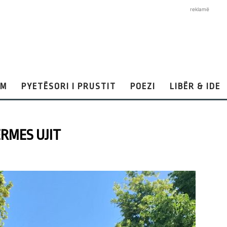
reklamë
AM
PYETËSORI I PRUSTIT
POEZI
LIBËR & IDE
RMES UJIT