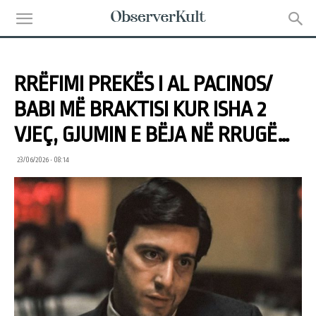
RRËFIMI PREKËS I AL PACINOS/
BABI MË BRAKTISI KUR ISHA 2
VJEÇ, GJUMIN E BËJA NË RRUGË…
23/06/2026 • 08:14