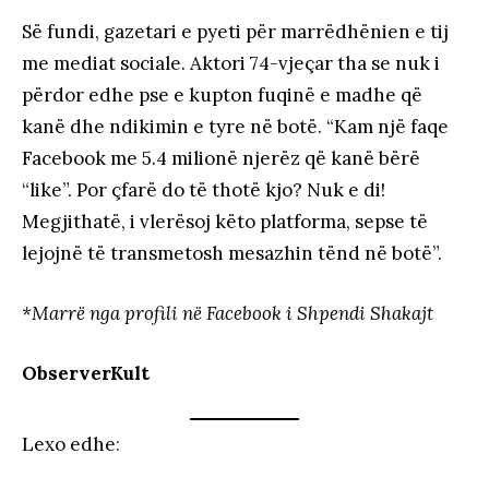
Së fundi, gazetari e pyeti për marrëdhënien e tij
me mediat sociale. Aktori 74-vjeçar tha se nuk i
përdor edhe pse e kupton fuqinë e madhe që
kanë dhe ndikimin e tyre në botë. “Kam një faqe
Facebook me 5.4 milionë njerëz që kanë bërë
“like”. Por çfarë do të thotë kjo? Nuk e di!
Megjithatë, i vlerësoj këto platforma, sepse të
lejojnë të transmetosh mesazhin tënd në botë”.
*Marrë nga profili në Facebook i Shpendi Shakajt
ObserverKult
Lexo edhe
: