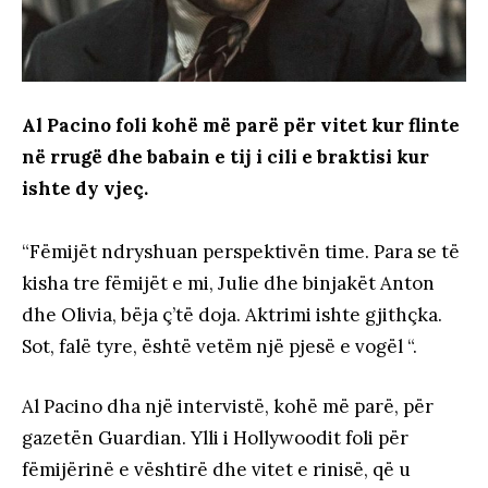
Al Pacino foli kohë më parë për vitet kur flinte
në rrugë dhe babain e tij i cili e braktisi kur
ishte dy vjeç.
“Fëmijët ndryshuan perspektivën time. Para se të
kisha tre fëmijët e mi, Julie dhe binjakët Anton
dhe Olivia, bëja ç’të doja. Aktrimi ishte gjithçka.
Sot, falë tyre, është vetëm një pjesë e vogël “.
Al Pacino dha një intervistë, kohë më parë, për
gazetën Guardian. Ylli i Hollywoodit foli për
fëmijërinë e vështirë dhe vitet e rinisë, që u