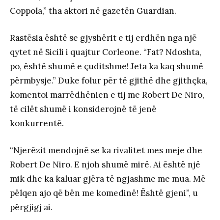
Coppola,” tha aktori në gazetën Guardian.
Rastësia është se gjyshërit e tij erdhën nga një
qytet në Sicili i quajtur Corleone. “Fat? Ndoshta,
po, është shumë e çuditshme! Jeta ka kaq shumë
përmbysje.” Duke folur për të gjithë dhe gjithçka,
komentoi marrëdhënien e tij me Robert De Niro,
të cilët shumë i konsiderojnë të jenë
konkurrentë.
“Njerëzit mendojnë se ka rivalitet mes meje dhe
Robert De Niro. E njoh shumë mirë. Ai është një
mik dhe ka kaluar gjëra të ngjashme me mua. Më
pëlqen ajo që bën me komedinë! Është gjeni”, u
përgjigj ai.