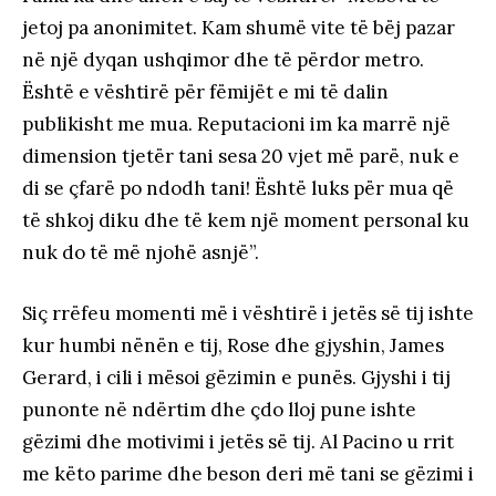
jetoj pa anonimitet. Kam shumë vite të bëj pazar
në një dyqan ushqimor dhe të përdor metro.
Është e vështirë për fëmijët e mi të dalin
publikisht me mua. Reputacioni im ka marrë një
dimension tjetër tani sesa 20 vjet më parë, nuk e
di se çfarë po ndodh tani! Është luks për mua që
të shkoj diku dhe të kem një moment personal ku
nuk do të më njohë asnjë”.
Siç rrëfeu momenti më i vështirë i jetës së tij ishte
kur humbi nënën e tij, Rose dhe gjyshin, James
Gerard, i cili i mësoi gëzimin e punës. Gjyshi i tij
punonte në ndërtim dhe çdo lloj pune ishte
gëzimi dhe motivimi i jetës së tij. Al Pacino u rrit
me këto parime dhe beson deri më tani se gëzimi i