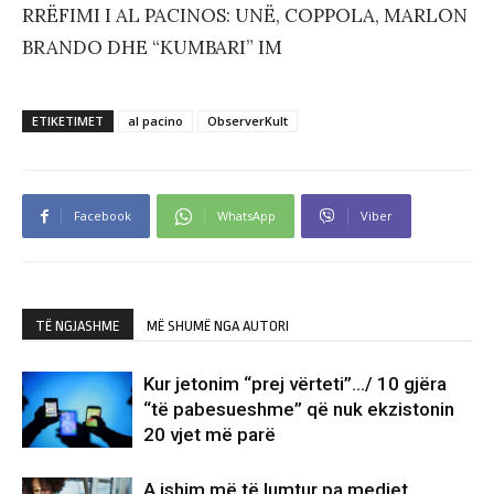
RRËFIMI I AL PACINOS: UNË, COPPOLA, MARLON
BRANDO DHE “KUMBARI” IM
ETIKETIMET
al pacino
ObserverKult
Facebook
WhatsApp
Viber
TË NGJASHME
MË SHUMË NGA AUTORI
Kur jetonim “prej vërteti”…/ 10 gjëra
“të pabesueshme” që nuk ekzistonin
20 vjet më parë
A ishim më të lumtur pa mediet