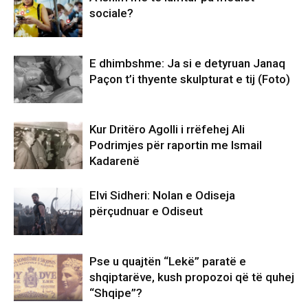
sociale?
E dhimbshme: Ja si e detyruan Janaq
Paçon t’i thyente skulpturat e tij (Foto)
Kur Dritëro Agolli i rrëfehej Ali
Podrimjes për raportin me Ismail
Kadarenë
Elvi Sidheri: Nolan e Odiseja
përçudnuar e Odiseut
Pse u quajtën “Lekë” paratë e
shqiptarëve, kush propozoi që të quhej
“Shqipe”?