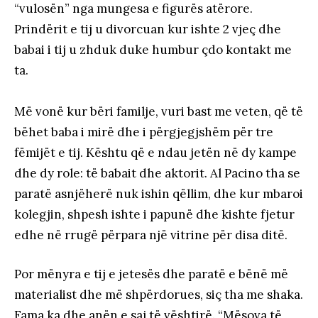
“vulosën” nga mungesa e figurës atërore.
Prindërit e tij u divorcuan kur ishte 2 vjeç dhe
babai i tij u zhduk duke humbur çdo kontakt me
ta.
Më vonë kur bëri familje, vuri bast me veten, që të
bëhet baba i mirë dhe i përgjegjshëm për tre
fëmijët e tij. Kështu që e ndau jetën në dy kampe
dhe dy role: të babait dhe aktorit. Al Pacino tha se
paratë asnjëherë nuk ishin qëllim, dhe kur mbaroi
kolegjin, shpesh ishte i papunë dhe kishte fjetur
edhe në rrugë përpara një vitrine për disa ditë.
Por mënyra e tij e jetesës dhe paratë e bënë më
materialist dhe më shpërdorues, siç tha me shaka.
Fama ka dhe anën e saj të vështirë. “Mësova të