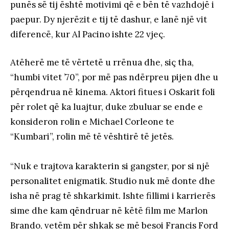
punës së tij është motivimi që e bën të vazhdojë i
paepur. Dy njerëzit e tij të dashur, e lanë një vit
diferencë, kur Al Pacino ishte 22 vjeç.
Atëherë me të vërtetë u rrënua dhe, siç tha,
“humbi vitet ’70”, por më pas ndërpreu pijen dhe u
përqendrua në kinema. Aktori fitues i Oskarit foli
për rolet që ka luajtur, duke zbuluar se ende e
konsideron rolin e Michael Corleone te
“Kumbari”, rolin më të vështirë të jetës.
“Nuk e trajtova karakterin si gangster, por si një
personalitet enigmatik. Studio nuk më donte dhe
isha në prag të shkarkimit. Ishte fillimi i karrierës
sime dhe kam qëndruar në këtë film me Marlon
Brando, vetëm për shkak se më besoi Francis Ford