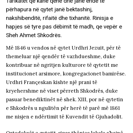
Tarikatet që kanë qenë dhe janë ende të
përhapura në qytet janë bektashinj,
nakshibenditë, rifaitë dhe tixhanitë. Rinisja e
hapjes së tyre pas dëbimit të madh, qe vepër e
Sheh Ahmet Shkodrës.
Më 1846 u vendos në qytet Urdhri Jezuit, për të
themeluar një qendër të vazhdueshme, duke
kontribuar në ngritjen kulturore të qytetit me
institucionet arsimore, kongregacionet bamirëse.
Urdhri Françeskan kishte një prani të
kryehershme në viset përreth Shkodrës, duke
pasuar benediktinët në shek. XIII, por në qytetin
e Shkodrës u ngulitën për herë të parë më 1861
me nisjen e ndërtimit të Kuvendit të Gjuhadolit.
Ortodoksët e qytetit, sipas thënies lokale s’bajnë