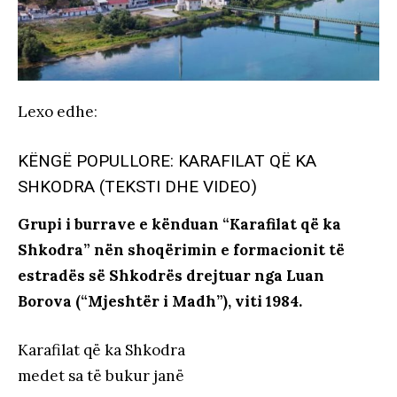
Lexo edhe
:
KËNGË POPULLORE: KARAFILAT QË KA
SHKODRA (TEKSTI DHE VIDEO)
Grupi i burrave e kënduan “Karafilat që ka
Shkodra” nën shoqërimin e formacionit të
estradës së Shkodrës drejtuar nga Luan
Borova (“Mjeshtër i Madh”), viti 1984.
Karafilat që ka Shkodra
medet sa të bukur janë