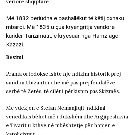
veriore shqiptare.
Më 1832 periudha e pashallëkut të këtij oxhaku
mbaroi. Më 1835 u çua kryengritja vendore
kundër Tanzimatit, e kryesuar nga Hamz agë
Kazazi.
Besimi
Prania ortodokse ishte një ndikim historik prej
sundimit bizantin dhe më pas prej feudalëve
serbë të Zetës, të cilët i përkisnin pas Skizmës.
Me vdekjen e Stefan Nemanjiqit, ndikimi
venedikas bëhet më i dukshëm dhe Argjipeshkvia
e Tivarit u kthye në mbështetje për hapjen e
katolicizmit.