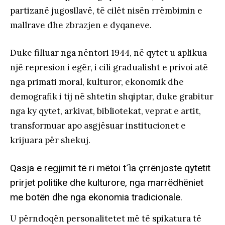
partizanë jugosllavë, të cilët nisën rrëmbimin e
mallrave dhe zbrazjen e dyqaneve.
Duke filluar nga nëntori 1944, në qytet u aplikua
një represion i egër, i cili gradualisht e privoi atë
nga primati moral, kulturor, ekonomik dhe
demografik i tij në shtetin shqiptar, duke grabitur
nga ky qytet, arkivat, bibliotekat, veprat e artit,
transformuar apo asgjësuar institucionet e
krijuara për shekuj.
Qasja e regjimit të ri mëtoi t´ìa çrrënjoste qytetit
prirjet politike dhe kulturore, nga marrëdhëniet
me botën dhe nga ekonomia tradicionale.
U përndoqën personalitetet më të spikatura të