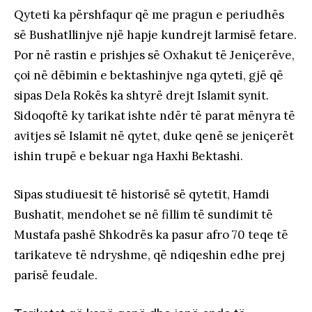
Qyteti ka përshfaqur që me pragun e periudhës
së Bushatllinjve një hapje kundrejt larmisë fetare.
Por në rastin e prishjes së Oxhakut të Jeniçerëve,
çoi në dëbimin e bektashinjve nga qyteti, gjë që
sipas Dela Rokës ka shtyrë drejt Islamit synit.
Sidoqoftë ky tarikat ishte ndër të parat mënyra të
avitjes së Islamit në qytet, duke qenë se jeniçerët
ishin trupë e bekuar nga Haxhi Bektashi.
Sipas studiuesit të historisë së qytetit, Hamdi
Bushatit, mendohet se në fillim të sundimit të
Mustafa pashë Shkodrës ka pasur afro 70 teqe të
tarikateve të ndryshme, që ndiqeshin edhe prej
parisë feudale.