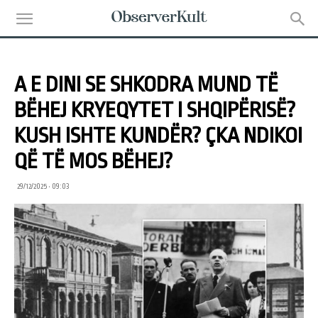
A E DINI SE SHKODRA MUND TË
BËHEJ KRYEQYTET I SHQIPËRISË?
KUSH ISHTE KUNDËR? ÇKA NDIKOI
QË TË MOS BËHEJ?
29/12/2025 • 09:03