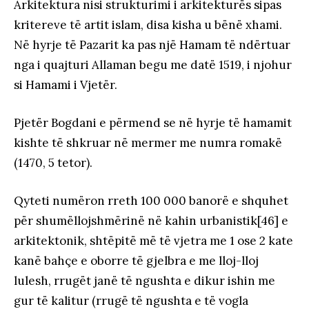
Arkitektura nisi strukturimi i arkitekturës sipas
kritereve të artit islam, disa kisha u bënë xhami.
Në hyrje të Pazarit ka pas një Hamam të ndërtuar
nga i quajturi Allaman begu me datë 1519, i njohur
si Hamami i Vjetër.
Pjetër Bogdani e përmend se në hyrje të hamamit
kishte të shkruar në mermer me numra romakë
(1470, 5 tetor).
Qyteti numëron rreth 100 000 banorë e shquhet
për shumëllojshmërinë në kahin urbanistik[46] e
arkitektonik, shtëpitë më të vjetra me 1 ose 2 kate
kanë bahçe e oborre të gjelbra e me lloj-lloj
lulesh, rrugët janë të ngushta e dikur ishin me
gur të kalitur (rrugë të ngushta e të vogla