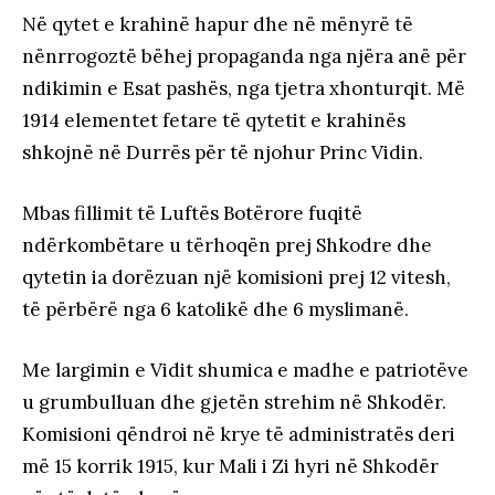
Në qytet e krahinë hapur dhe në mënyrë të
nënrrogoztë bëhej propaganda nga njëra anë për
ndikimin e Esat pashës, nga tjetra xhonturqit. Më
1914 elementet fetare të qytetit e krahinës
shkojnë në Durrës për të njohur Princ Vidin.
Mbas fillimit të Luftës Botërore fuqitë
ndërkombëtare u tërhoqën prej Shkodre dhe
qytetin ia dorëzuan një komisioni prej 12 vitesh,
të përbërë nga 6 katolikë dhe 6 myslimanë.
Me largimin e Vidit shumica e madhe e patriotëve
u grumbulluan dhe gjetën strehim në Shkodër.
Komisioni qëndroi në krye të administratës deri
më 15 korrik 1915, kur Mali i Zi hyri në Shkodër