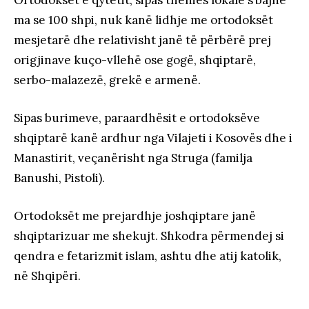
ma se 100 shpi, nuk kanë lidhje me ortodoksët
mesjetarë dhe relativisht janë të përbërë prej
origjinave kuço-vllehë ose gogë, shqiptarë,
serbo-malazezë, grekë e armenë.
Sipas burimeve, paraardhësit e ortodoksëve
shqiptarë kanë ardhur nga Vilajeti i Kosovës dhe i
Manastirit, veçanërisht nga Struga (familja
Banushi, Pistoli).
Ortodoksët me prejardhje joshqiptare janë
shqiptarizuar me shekujt. Shkodra përmendej si
qendra e fetarizmit islam, ashtu dhe atij katolik,
në Shqipëri.