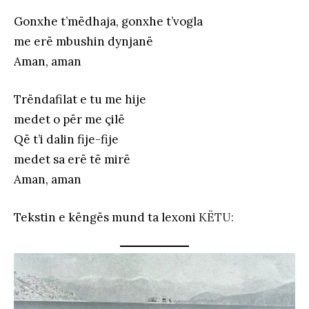
Gonxhe t’mëdhaja, gonxhe t’vogla
me erë mbushin dynjanë
Aman, aman
Trëndafilat e tu me hije
medet o për me çilë
Që t’i dalin fije-fije
medet sa erë të mirë
Aman, aman
Tekstin e këngës mund ta lexoni
KËTU: