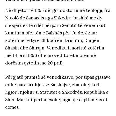
Në dhjetor të 1395 dërgoi doktorin në teologji, fra
Nicolò de Samaxiis nga Shkodra, bashkë me dy
shoqërues të cilët përpara Senatit të Venedikut
kumtuan ofertën e Balshës për t’u dorëzuar
zotërimet e tyre: Shkodrën, Drishtin, Danjën,
Shasin dhe Shirqin; Venediku i mori në zotërim
më 14 prill 1396 dhe proveditorët morën në
dorëzim qytetin me 20 prill.
Përgjatë pranisë së venedikasve, por sipas gjasave
edhe para ardhjes së Balshajve, zbatohej kodi
ligjor i njohur si Statutet e Shkodrës. Republika e
Shën Markut përfaqësohej nga një capitaneus et
comes.