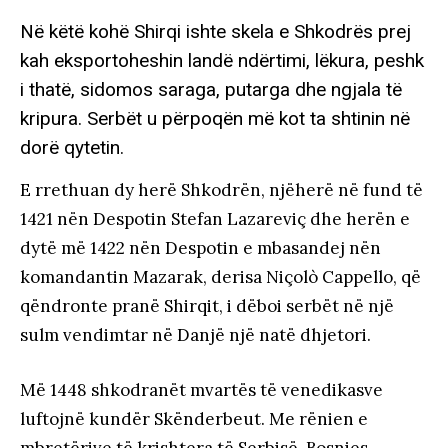
Në këtë kohë Shirqi ishte skela e Shkodrës prej
kah eksportoheshin landë ndërtimi, lëkura, peshk
i thatë, sidomos saraga, putarga dhe ngjala të
kripura. Serbët u përpoqën më kot ta shtinin në
dorë qytetin.
E rrethuan dy herë Shkodrën, njëherë në fund të
1421 nën Despotin Stefan Lazareviç dhe herën e
dytë më 1422 nën Despotin e mbasandej nën
komandantin Mazarak, derisa Niçolò Cappello, që
qëndronte pranë Shirqit, i dëboi serbët në një
sulm vendimtar në Danjë një natë dhjetori.
Më 1448 shkodranët mvartës të venedikasve
luftojnë kundër Skënderbeut. Me rënien e
mbretërive të krishtera të Serbisë, Bosnies