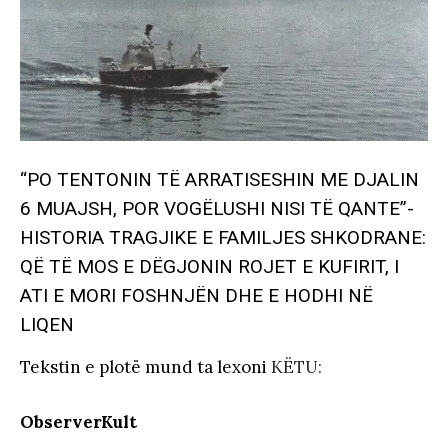
“PO TENTONIN TË ARRATISESHIN ME DJALIN
6 MUAJSH, POR VOGËLUSHI NISI TË QANTE”-
HISTORIA TRAGJIKE E FAMILJES SHKODRANE:
QË TË MOS E DËGJONIN ROJET E KUFIRIT, I
ATI E MORI FOSHNJËN DHE E HODHI NË
LIQEN
Tekstin e plotë mund ta lexoni
KËTU:
ObserverKult