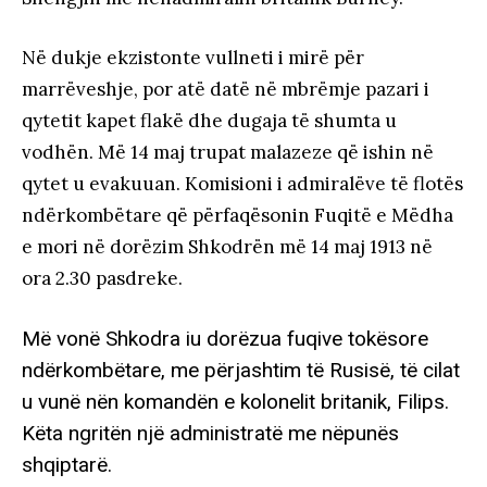
Në dukje ekzistonte vullneti i mirë për
marrëveshje, por atë datë në mbrëmje pazari i
qytetit kapet flakë dhe dugaja të shumta u
vodhën. Më 14 maj trupat malazeze që ishin në
qytet u evakuuan. Komisioni i admiralëve të flotës
ndërkombëtare që përfaqësonin Fuqitë e Mëdha
e mori në dorëzim Shkodrën më 14 maj 1913 në
ora 2.30 pasdreke.
Më vonë Shkodra iu dorëzua fuqive tokësore
ndërkombëtare, me përjashtim të Rusisë, të cilat
u vunë nën komandën e kolonelit britanik, Filips.
Këta ngritën një administratë me nëpunës
shqiptarë.