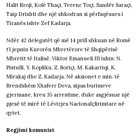
Halit Rroji, Kolë Thaçi, Terenc Toçi, Sandër Saraçi,
Taip Drishti dhe një shkodran si përfaqësues i
Tiranës ishte Zef Kadarja.
Ndër 42 delegatët që më 14 prill shkuan në Romë
t’i jepnin Kurorën Mbretërore të Shqipërisë
Mbretit të Italisë, Viktor Emanueli III ishin: N.
Pistulli, Y. Kopliku, Z. Boriçi, M. Kakarriqi, K.
Mirakaj dhe Z. Kadarja. Në aksionet e min. të
Brendshëm Xhaferr Deva, sipas burimeve
gjermane, kreu 35 arrestime, duke asgjësuar një
pjesë të mirë të Lëvizjes Nacionalçlirimtare në
qytet.
Regjimi komunist