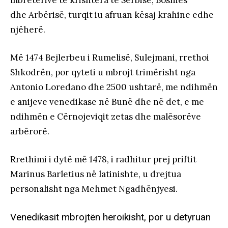
dhe Arbërisë, turqit iu afruan kësaj krahine edhe
njëherë.
Më 1474 Bejlerbeu i Rumelisë, Sulejmani, rrethoi
Shkodrën, por qyteti u mbrojt trimërisht nga
Antonio Loredano dhe 2500 ushtarë, me ndihmën
e anijeve venedikase në Bunë dhe në det, e me
ndihmën e Cërnojeviqit zetas dhe malësorëve
arbërorë.
Rrethimi i dytë më 1478, i radhitur prej priftit
Marinus Barletius në latinishte, u drejtua
personalisht nga Mehmet Ngadhënjyesi.
Venedikasit mbrojtën heroikisht, por u detyruan