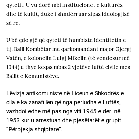
qytetit. U vu dorë mbi institucionet e kulturës
dhe të kultit, duke i shndërruar sipas ideologjisë
së re.
U bë çdo gjë që qyteti të humbiste identitetin e
tij. Balli Kombëtar me qarkomandant major Gjergj
Vatën, e kolonelin Luigj Mikelin (të vendosur më
1944) u thye keqas mbas 2 vjetëve luftë civile mes
Ballit e Komunistëve.
Lëvizja antikomuniste në Liceun e Shkodrës e
cila e ka zanafillën që nga periudha e Luftës,
vazhdoi edhe më pas nga viti 1945 e deri në
1953 kur u arrestuan dhe pjesëtarët e grupit
“Përpjekja shqiptare”.