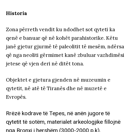
Historia
Zona përreth vendit ku ndodhet sot qyteti ka
qenë e banuar që në kohët parahistorike. Këtu
janë gjetur gjurmë të paleolitit të mesëm, ndërsa
që nga neoliti gërmimet kanë zbuluar vazhdimësi
jetese që vjen deri në ditët tona.
Objektet e gjetura gjenden në muzeumin e
qytetit, në atë të Tiranës dhe në muzetë e
Evropës.
Rrëzë kodrave të Tepes, në anën jugore të
qytetit të sotëm, materialet arkeologjike fillojnë
nga Bronxi i hershëm (3000-2000 p.k).