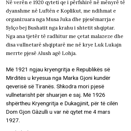
Në verën e 1920 qyteti qe i përfshirë në mënyrë të
dyanshme në Luftën e Koplikut, me ndihmat e
organizuara nga Musa Juka dhe pjesëmarrja e
Sylço bej Bushatit nga krahu i shtetit shqiptar.
Nga ana tjetër të radhitur me çetat malazeze dhe
disa vullnetarë shqiptarë me në krye Luk Lukajn
merrte pjesë Alush agë Lohja.
Më 1921 ngjau kryengritja e Republikës së
Mirditës u kryesua nga Marka Gjoni kundër
qeverisë së Tiranës. Shkodra mori pjesë
vullnetarisht për shuarjen e saj. Më 1926
shpërtheu Kryengritja e Dukagjinit, për të cilën
Dom Gjon Gàzulli u var në qytet me 4 mars
1927.