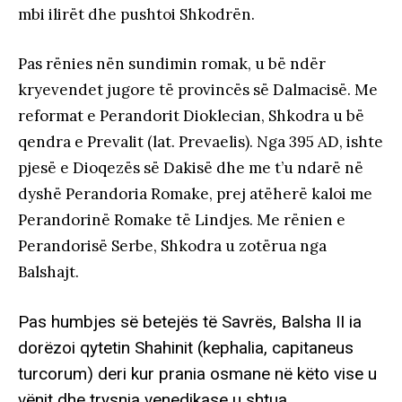
mbi ilirët dhe pushtoi Shkodrën.
Pas rënies nën sundimin romak, u bë ndër
kryevendet jugore të provincës së Dalmacisë. Me
reformat e Perandorit Dioklecian, Shkodra u bë
qendra e Prevalit (lat. Prevaelis). Nga 395 AD, ishte
pjesë e Dioqezës së Dakisë dhe me t’u ndarë në
dyshë Perandoria Romake, prej atëherë kaloi me
Perandorinë Romake të Lindjes. Me rënien e
Perandorisë Serbe, Shkodra u zotërua nga
Balshajt.
Pas humbjes së betejës të Savrës, Balsha II ia
dorëzoi qytetin Shahinit (kephalia, capitaneus
turcorum) deri kur prania osmane në këto vise u
vënit dhe trysnia venedikase u shtua.