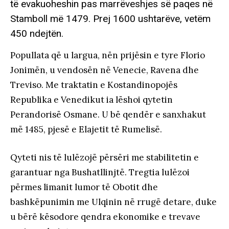
të evakuoheshin pas marrëveshjes së paqes në
Stamboll më 1479. Prej 1600 ushtarëve, vetëm
450 ndejtën.
Popullata që u largua, nën prijësin e tyre Florio
Jonimën, u vendosën në Venecie, Ravena dhe
Treviso. Me traktatin e Kostandinopojës
Republika e Venedikut ia lëshoi qytetin
Perandorisë Osmane. U bë qendër e sanxhakut
më 1485, pjesë e Elajetit të Rumelisë.
Qyteti nis të lulëzojë përsëri me stabilitetin e
garantuar nga Bushatllinjtë. Tregtia lulëzoi
përmes limanit lumor të Obotit dhe
bashkëpunimin me Ulqinin në rrugë detare, duke
u bërë kësodore qendra ekonomike e trevave