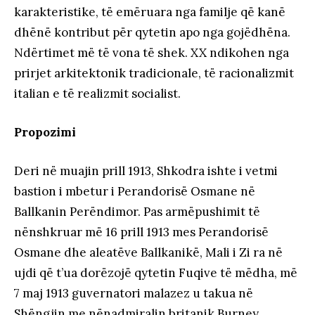
karakteristike, të emëruara nga familje që kanë
dhënë kontribut për qytetin apo nga gojëdhëna.
Ndërtimet më të vona të shek. XX ndikohen nga
prirjet arkitektonik tradicionale, të racionalizmit
italian e të realizmit socialist.
Propozimi
Deri në muajin prill 1913, Shkodra ishte i vetmi
bastion i mbetur i Perandorisë Osmane në
Ballkanin Perëndimor. Pas armëpushimit të
nënshkruar më 16 prill 1913 mes Perandorisë
Osmane dhe aleatëve Ballkanikë, Mali i Zi ra në
ujdi që t’ua dorëzojë qytetin Fuqive të mëdha, më
7 maj 1913 guvernatori malazez u takua në
Shëngjin me nënadmiralin britanik Burney.