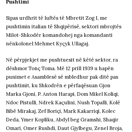
Pushtimi
Sipas urdhrit të luftës të Mbretit Zog I, me
pushtimin italian të Shqipërisë, sektori mbrojtës
Milot-Shkodër komandohej nga komandanti
nënkolonel Mehmet Kyçyk Ullagaj.
Në përpjekjet me pushtuesit në këtë sektor, ra
dëshmor Tonç Toma. Më 12 prill 1939 u hapën
punimet e Asamblesë së mbledhur pak ditë pas
pushtimit, ku Shkodrën e përfaqësuan Gjon
Marka Gjoni, P. Anton Harapi, Dom Mikel Koliqi,
Ndoc Pistulli, Ndrek Kaçulini, Nush Topalli, Kolë
Bibë Mirakaj, Zef Boriçi, Mark Kakarriqi, Kolec
Deda, Ymer Kopliku, Abdyl beg Gramshi, Shaqir
Omari, Omer Rushdi, Daut Gjylbegu, Zenel Broja,