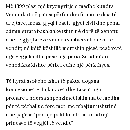
Më 1399 plasi një kryengritje e madhe kundra
Venedikut që pati si përfundim fitimin e disa të
drejtave, mbasi gjyqi i paqit, gjyqi civil dhe penal,
administrata bashkiake ishin në dorë të Senatit
dhe të gjyqtarëve vendas simbas zakoneve të
vendit; në këtë këshillë merrshin pjesë pesë vetë
nga vegjëlia dhe pesë nga paria. Sundimtari
venedikas kishte përbri edhe një përkthyes.
Të hyrat asokohe ishin të pakta: dogana,
koncesionet e dajlanavet dhe taksat nga
pronarët, ndërsa shpenzimet ishin ma të mëdha
për të përballue forcimet, me mbajtur ushtrinë
dhe pagesa “për një politikë afrimi kundrejt
princave të vogjël të vendit”.