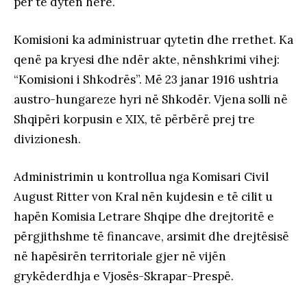
për të dytën herë.
Komisioni ka administruar qytetin dhe rrethet. Ka
qenë pa kryesi dhe ndër akte, nënshkrimi vihej:
“Komisioni i Shkodrës”. Më 23 janar 1916 ushtria
austro-hungareze hyri në Shkodër. Vjena solli në
Shqipëri korpusin e XIX, të përbërë prej tre
divizionesh.
Administrimin u kontrollua nga Komisari Civil
August Ritter von Kral nën kujdesin e të cilit u
hapën Komisia Letrare Shqipe dhe drejtoritë e
përgjithshme të financave, arsimit dhe drejtësisë
në hapësirën territoriale gjer në vijën
grykëderdhja e Vjosës-Skrapar-Prespë.