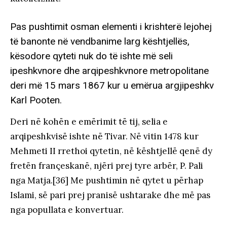
Pas pushtimit osman elementi i krishterë lejohej
të banonte në vendbanime larg kështjellës,
kësodore qyteti nuk do të ishte më seli
ipeshkvnore dhe arqipeshkvnore metropolitane
deri më 15 mars 1867 kur u emërua argjipeshkv
Karl Pooten.
Deri në kohën e emërimit të tij, selia e
arqipeshkvisë ishte në Tivar. Në vitin 1478 kur
Mehmeti II rrethoi qytetin, në kështjellë qenë dy
fretën françeskanë, njëri prej tyre arbër, P. Pali
nga Matja.[36] Me pushtimin në qytet u përhap
Islami, së pari prej pranisë ushtarake dhe më pas
nga popullata e konvertuar.