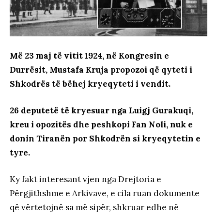
Më 23 maj të vitit 1924, në Kongresin e
Durrësit, Mustafa Kruja propozoi që qyteti i
Shkodrës të bëhej kryeqyteti i vendit.
26 deputetë të kryesuar nga Luigj Gurakuqi,
kreu i opozitës dhe peshkopi Fan Noli, nuk e
donin Tiranën por Shkodrën si kryeqytetin e
tyre.
Ky fakt interesant vjen nga Drejtoria e
Përgjithshme e Arkivave, e cila ruan dokumente
që vërtetojnë sa më sipër, shkruar edhe në