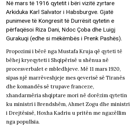
Në mars të 1916 qytetit i bëri vizitë zyrtare
Arkiduka Karl Salvator i Habsburgve. Gjatë
punimeve të Kongresit të Durrësit qytetin e
përfaqësoi Riza Dani, Ndoc Çoba dhe Luigj
Gurakuqi (edhe si mëkëmbës i Prenk Pashës).
Propozimi i bërë nga Mustafa Kruja që qyteti të
bëhej kryeqyteti i Shqipërisë u shënua në
procesverbalet e mbledhjeve. Më 11 mars 1920,
sipas një marrëveshjeje mes qeverisë së Tiranës
dhe komandës së trupave franceze,
xhandarmëria shqiptare mori në dorëzim qytetin
ku ministri i Brendshëm, Ahmet Zogu dhe ministri
i Drejtësisë, Hoxha Kadriu u pritën me ngazëllim
nga popullsia.