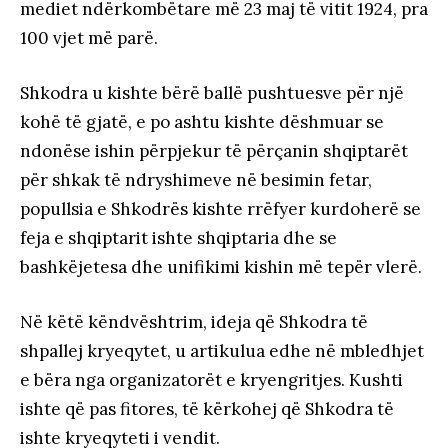
mediet ndërkombëtare më 23 maj të vitit 1924, pra
100 vjet më parë.
Shkodra u kishte bërë ballë pushtuesve për një
kohë të gjatë, e po ashtu kishte dëshmuar se
ndonëse ishin përpjekur të përçanin shqiptarët
për shkak të ndryshimeve në besimin fetar,
popullsia e Shkodrës kishte rrëfyer kurdoherë se
feja e shqiptarit ishte shqiptaria dhe se
bashkëjetesa dhe unifikimi kishin më tepër vlerë.
Në këtë këndvështrim, ideja që Shkodra të
shpallej kryeqytet, u artikulua edhe në mbledhjet
e bëra nga organizatorët e kryengritjes. Kushti
ishte që pas fitores, të kërkohej që Shkodra të
ishte kryeqyteti i vendit.