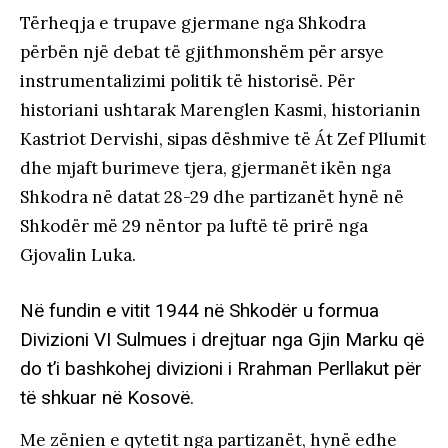
Tërheqja e trupave gjermane nga Shkodra
përbën një debat të gjithmonshëm për arsye
instrumentalizimi politik të historisë. Për
historiani ushtarak Marenglen Kasmi, historianin
Kastriot Dervishi, sipas dëshmive të Át Zef Pllumit
dhe mjaft burimeve tjera, gjermanët ikën nga
Shkodra në datat 28-29 dhe partizanët hynë në
Shkodër më 29 nëntor pa luftë të prirë nga
Gjovalin Luka.
Në fundin e vitit 1944 në Shkodër u formua
Divizioni VI Sulmues i drejtuar nga Gjin Marku që
do t’i bashkohej divizioni i Rrahman Perllakut për
të shkuar në Kosovë.
Me zënien e qytetit nga partizanët, hynë edhe