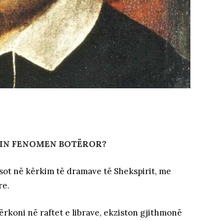
IRIN FENOMEN BOTËROR?
 sot në kërkim të dramave të Shekspirit, me
re.
rkoni në raftet e librave, ekziston gjithmonë