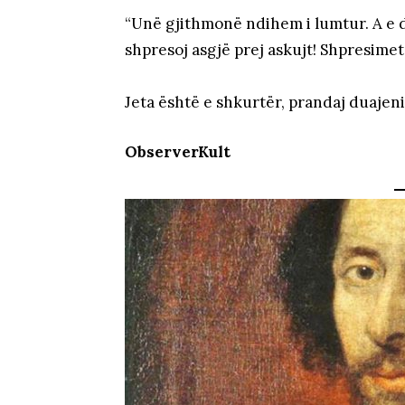
“Unë gjithmonë ndihem i lumtur. A e 
shpresoj asgjë prej askujt! Shpresime
Jeta është e shkurtër, prandaj duajeni
ObserverKult