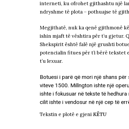
interneti, ku ofrohet gjithashtu një 
ndryshme të plota – pothuajse të gjit
Megjithatë, nuk ka qenë gjithmonë kë
ishin mjaft të vështira për t’u gjetur
Shekspirit është falë një grushti botues
potencialin fitues për t’i bërë tekste
t’u lexuar.
Botuesi i parë që mori një shans për 
viteve 1500. Millngton ishte një operue
ishte i fokusuar në tekste të hedhura
cilit ishte i vendosur në një cep të e
Tekstin e plotë e gjeni
KËTU