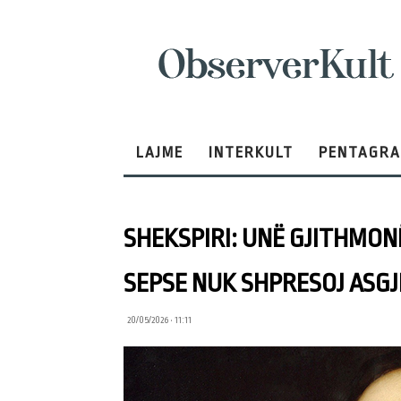
ObserverKult
LAJME
INTERKULT
PENTAGR
SHEKSPIRI: UNË GJITHMONË
SEPSE NUK SHPRESOJ ASGJ
20/05/2026 • 11:11