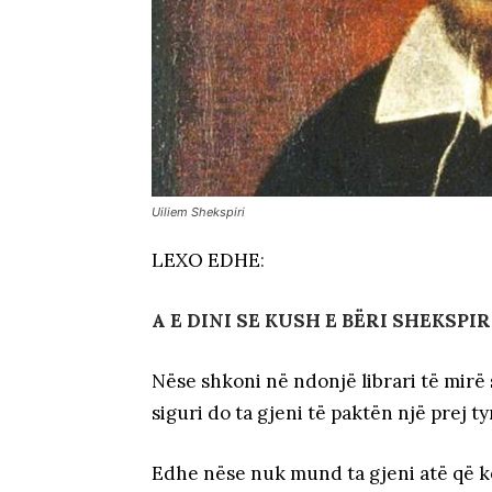
Uiliem Shekspiri
LEXO EDHE
:
A E DINI SE KUSH E BËRI SHEKSP
Nëse shkoni në ndonjë librari të mirë
siguri do ta gjeni të paktën një prej ty
Edhe nëse nuk mund ta gjeni atë që kë