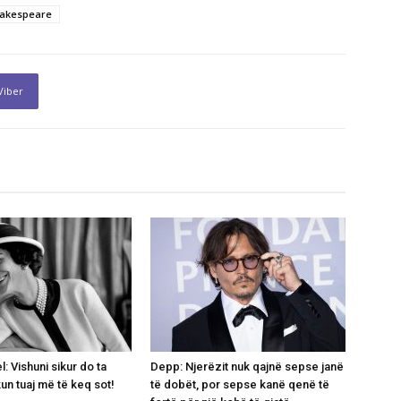
hakespeare
Viber
: Vishuni sikur do ta
Depp: Njerëzit nuk qajnë sepse janë
un tuaj më të keq sot!
të dobët, por sepse kanë qenë të