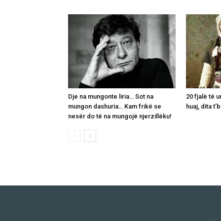
Dje na mungonte liria… Sot na
20 fjalë të 
mungon dashuria… Kam frikë se
huaj, dita t
nesër do të na mungojë njerzillëku!