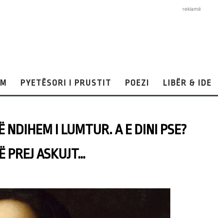
reklamë
AM
PYETËSORI I PRUSTIT
POEZI
LIBËR & IDE
 NDIHEM I LUMTUR. A E DINI PSE?
Ë PREJ ASKUJT…