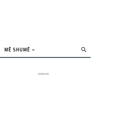
MË SHUMË
reklamë