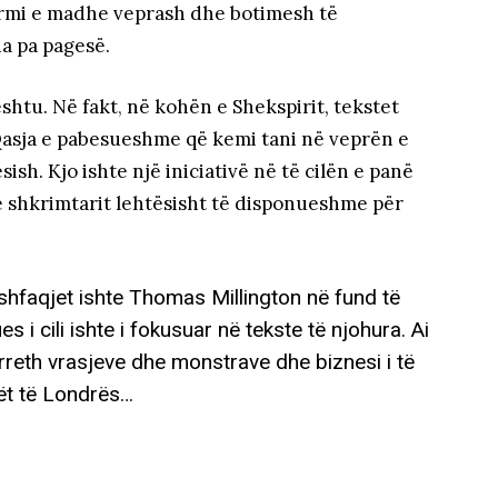
larmi e madhe veprash dhe botimesh të
ha pa pagesë.
shtu. Në fakt
,
në kohën e Shekspirit, tekstet
. Qasja e pabesueshme që kemi tani në veprën e
ish. Kjo ishte një iniciativë në të cilën e panë
t e shkrimtarit lehtësisht të disponueshme për
shfaqjet ishte Thomas Millington në fund të
s i cili ishte i fokusuar në tekste të njohura. Ai
 rreth vrasjeve dhe monstrave dhe biznesi i të
rrët të Londrës…