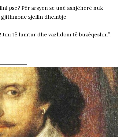
dini pse? Për arsyen se unë asnjëherë nuk
t gjithmonë sjellin dhembje.
! Jini të lumtur dhe vazhdoni të buzëqeshni”
.