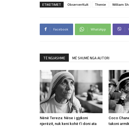
ETIKETIMET
ObserverKult
Thenie
William S
Facebook
WhatsApp
TË NGJASHME
MË SHUMË NGA AUTORI
Nënë Tereza: Nëse i gjykoni
Coco Chanel
njerëzit, nuk keni kohë t’i doni ata
takoni armik