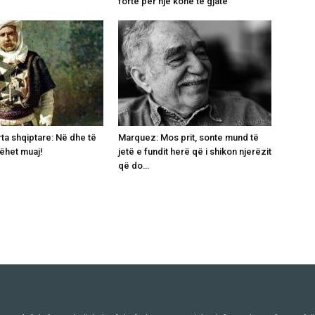
fortë për një kohë të gjatë
urta shqiptare: Në dhe të
Marquez: Mos prit, sonte mund të
’bëhet muaj!
jetë e fundit herë që i shikon njerëzit
që do…