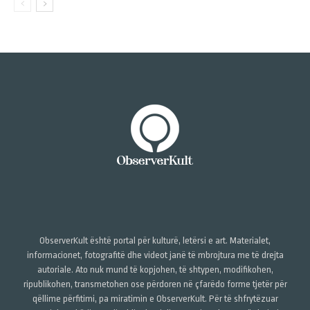
ObserverKult është portal për kulturë, letërsi e art. Materialet,
informacionet, fotografitë dhe videot janë të mbrojtura me të drejta
autoriale. Ato nuk mund të kopjohen, të shtypen, modifikohen,
ripublikohen, transmetohen ose përdoren në çfarëdo forme tjetër për
qëllime përfitimi, pa miratimin e ObserverKult. Për të shfrytëzuar