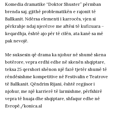
Komedia dramatike “Doktor Shuster” përmban
brenda saj, gjithë problematikën e rajonit të
Ballkanit. Ndërsa elementi i karrocës, vjen si
përkrahje ndaj njerëzve me aftësi të kufizuara –
keqardhja, është ajo për të cilën, ata kanë sa më
pak nevojë.
Me suksesin që drama ka njohur në shumë skena
botërore, vepra erdhi edhe në skenën shqiptare,
teksa 25 qershori shënon një fazë tjetër shumë të
rëndësishme kompetitive në Festivalin e Teatrove
të Ballkanit. Qëndrim Rijani, është regjisor i
njohur, me një karrierë të larmishme, përfshirë
vepra të huaja dhe shqiptare, shfaqur edhe në
Evropë./konica.al