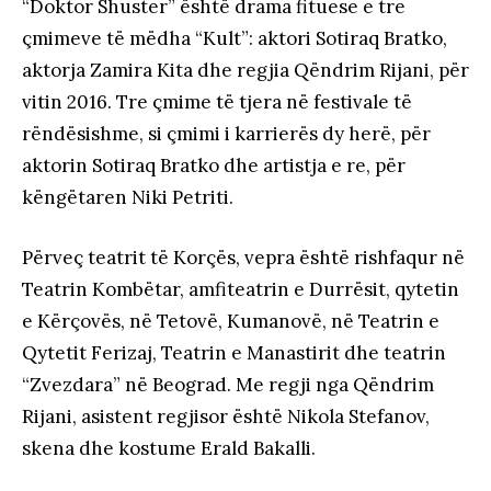
“Doktor Shuster” është drama fituese e tre
çmimeve të mëdha “Kult”: aktori Sotiraq Bratko,
aktorja Zamira Kita dhe regjia Qëndrim Rijani, për
vitin 2016. Tre çmime të tjera në festivale të
rëndësishme, si çmimi i karrierës dy herë, për
aktorin Sotiraq Bratko dhe artistja e re, për
këngëtaren Niki Petriti.
Përveç teatrit të Korçës, vepra është rishfaqur në
Teatrin Kombëtar, amfiteatrin e Durrësit, qytetin
e Kërçovës, në Tetovë, Kumanovë, në Teatrin e
Qytetit Ferizaj, Teatrin e Manastirit dhe teatrin
“Zvezdara” në Beograd. Me regji nga Qëndrim
Rijani, asistent regjisor është Nikola Stefanov,
skena dhe kostume Erald Bakalli.