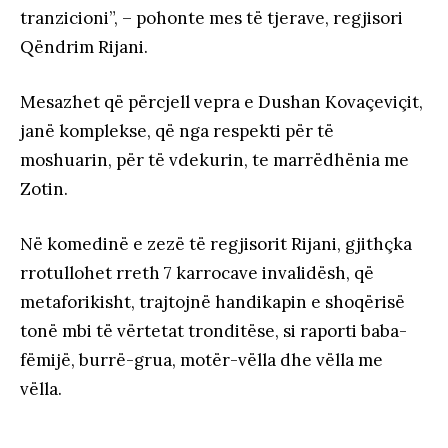
tranzicioni”, – pohonte mes të tjerave, regjisori
Qëndrim Rijani.
Mesazhet që përcjell vepra e Dushan Kovaçeviçit,
janë komplekse, që nga respekti për të
moshuarin, për të vdekurin, te marrëdhënia me
Zotin.
Në komedinë e zezë të regjisorit Rijani, gjithçka
rrotullohet rreth 7 karrocave invalidësh, që
metaforikisht, trajtojnë handikapin e shoqërisë
tonë mbi të vërtetat tronditëse, si raporti baba-
fëmijë, burrë-grua, motër-vëlla dhe vëlla me
vëlla.