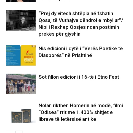
“Prej dy vitesh shtëpia në fshatin
Qosaj të Vuthajve qëndroi e mbyllur”/
Nipi i Rexhep Qosjes ndan postimin
prekës për gjyshin
Nis edicioni i dytë i “Verës Poetike të
Diasporës” në Prishtinë
Sot fillon edicioni i 16-të i Etno Fest
Nolan rikthen Homerin në modë, filmi
“Odisea” rrit me 1.400% shitjet e
librave të letërsisë antike