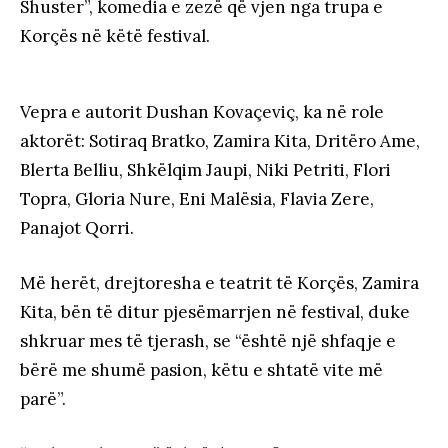
Shuster”, komedia e zezë që vjen nga trupa e
Korçës në këtë festival.
Vepra e autorit Dushan Kovaçeviç, ka në role
aktorët: Sotiraq Bratko, Zamira Kita, Dritëro Ame,
Blerta Belliu, Shkëlqim Jaupi, Niki Petriti, Flori
Topra, Gloria Nure, Eni Malësia, Flavia Zere,
Panajot Qorri.
Më herët, drejtoresha e teatrit të Korçës, Zamira
Kita, bën të ditur pjesëmarrjen në festival, duke
shkruar mes të tjerash, se “është një shfaqje e
bërë me shumë pasion, këtu e shtatë vite më
parë”.