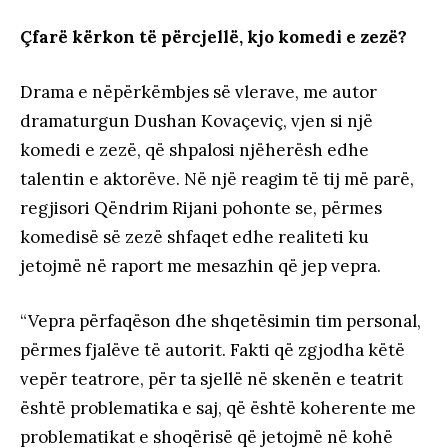
Çfarë kërkon të përcjellë, kjo komedi e zezë?
Drama e nëpërkëmbjes së vlerave, me autor
dramaturgun Dushan Kovaçeviç, vjen si një
komedi e zezë, që shpalosi njëherësh edhe
talentin e aktorëve. Në një reagim të tij më parë,
regjisori Qëndrim Rijani pohonte se, përmes
komedisë së zezë shfaqet edhe realiteti ku
jetojmë në raport me mesazhin që jep vepra.
“Vepra përfaqëson dhe shqetësimin tim personal,
përmes fjalëve të autorit. Fakti që zgjodha këtë
vepër teatrore, për ta sjellë në skenën e teatrit
është problematika e saj, që është koherente me
problematikat e shoqërisë që jetojmë në kohë