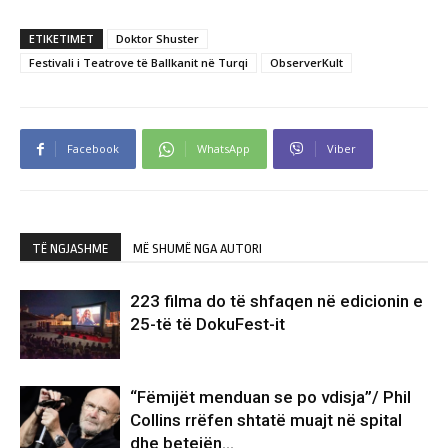
ETIKETIMET
Doktor Shuster
Festivali i Teatrove të Ballkanit në Turqi
ObserverKult
Facebook
WhatsApp
Viber
TË NGJASHME
MË SHUMË NGA AUTORI
223 filma do të shfaqen në edicionin e
25-të të DokuFest-it
“Fëmijët menduan se po vdisja”/ Phil
Collins rrëfen shtatë muajt në spital
dhe betejën…