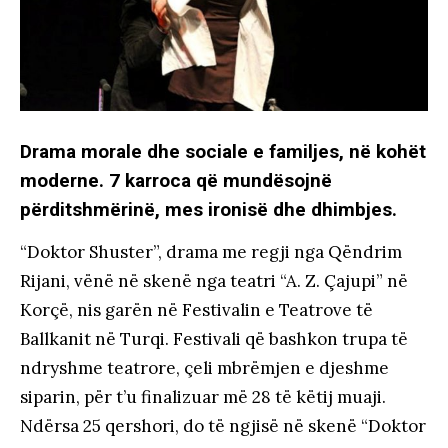
Drama morale dhe sociale e familjes, në kohët
moderne. 7 karroca që mundësojnë
përditshmërinë, mes ironisë dhe dhimbjes.
“Doktor Shuster”, drama me regji nga Qëndrim
Rijani, vënë në skenë nga teatri “A. Z. Çajupi” në
Korçë, nis garën në Festivalin e Teatrove të
Ballkanit në Turqi. Festivali që bashkon trupa të
ndryshme teatrore, çeli mbrëmjen e djeshme
siparin, për t’u finalizuar më 28 të këtij muaji.
Ndërsa 25 qershori, do të ngjisë në skenë “Doktor