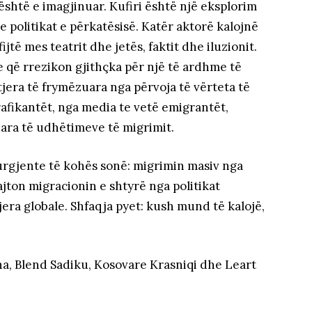
është e imagjinuar. Kufiri është një eksplorim
 politikat e përkatësisë. Katër aktorë kalojnë
ijtë mes teatrit dhe jetës, faktit dhe iluzionit.
je që rrezikon gjithçka për një të ardhme të
tjera të frymëzuara nga përvoja të vërteta të
rafikantët, nga media te vetë emigrantët,
uara të udhëtimeve të migrimit.
 urgjente të kohës sonë: migrimin masiv nga
ajton migracionin e shtyrë nga politikat
era globale. Shfaqja pyet: kush mund të kalojë,
?
a, Blend Sadiku, Kosovare Krasniqi dhe Leart