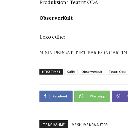
Produksion i Teatrit ODA
ObserverKult
Lexo edhe
:
NISIN PËRGATITJET PËR KONCERTIN
ETIKETIMET
Kufiri
ObserverKult
Teatri Oda
Facebook
WhatsApp
TË NGJASHME
MË SHUMË NGA AUTORI