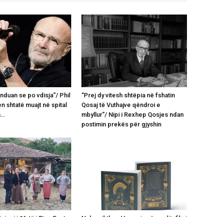
nduan se po vdisja”/ Phil
“Prej dy vitesh shtëpia në fshatin
en shtatë muajt në spital
Qosaj të Vuthajve qëndroi e
n…
mbyllur”/ Nipi i Rexhep Qosjes ndan
postimin prekës për gjyshin