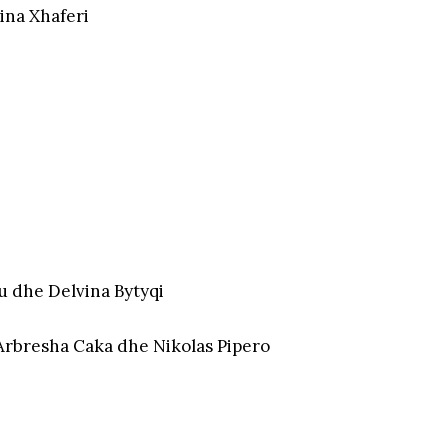
na Xhaferi
iu dhe Delvina Bytyqi
Arbresha Caka dhe Nikolas Pipero