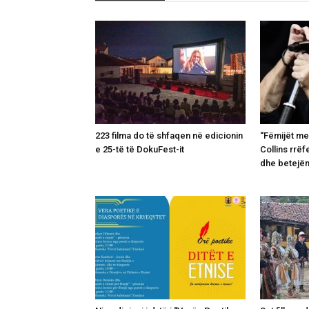
223 filma do të shfaqen në edicionin
“Fëmijët me
e 25-të të DokuFest-it
Collins rrëf
dhe betejë