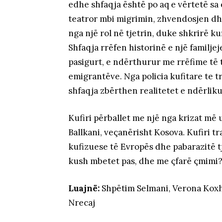
edhe shfaqja është po aq e vërtetë sa 
teatror mbi migrimin, zhvendosjen dhe
nga një rol në tjetrin, duke shkrirë kuf
Shfaqja rrëfen historinë e një familje
pasigurt, e ndërthurur me rrëfime të 
emigrantëve. Nga policia kufitare te t
shfaqja zbërthen realitetet e ndërlik
Kufiri përballet me një nga krizat më
Ballkani, veçanërisht Kosova. Kufiri tr
kufizuese të Evropës dhe pabarazitë tj
kush mbetet pas, dhe me çfarë çmimi
Luajnë:
Shpëtim Selmani, Verona Koxh
Nrecaj