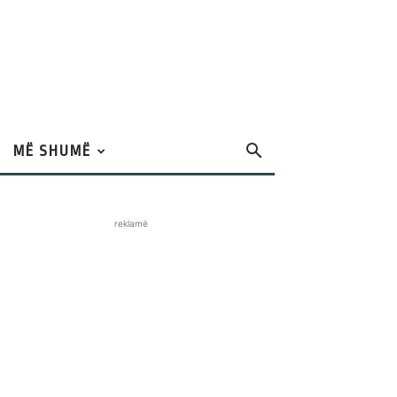
MË SHUMË
reklamë