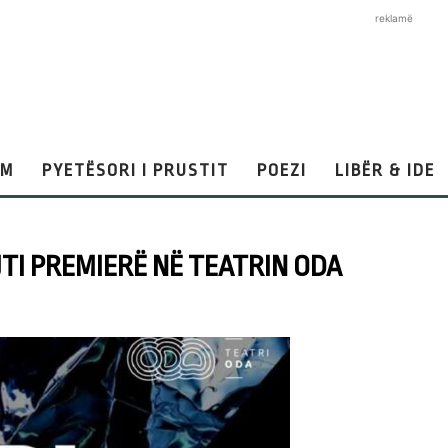
reklamë
AM
PYETËSORI I PRUSTIT
POEZI
LIBËR & IDE
JTI PREMIERË NË TEATRIN ODA