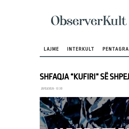
ObserverKult
LAJME
INTERKULT
PENTAGR
SHFAQJA “KUFIRI” SË SHPE
20/02/2025 • 13:30