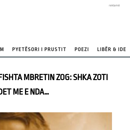
reklamë
AM
PYETËSORI I PRUSTIT
POEZI
LIBËR & IDE
FISHTA MBRETIN ZOG: SHKA ZOTI
DET ME E NDA…