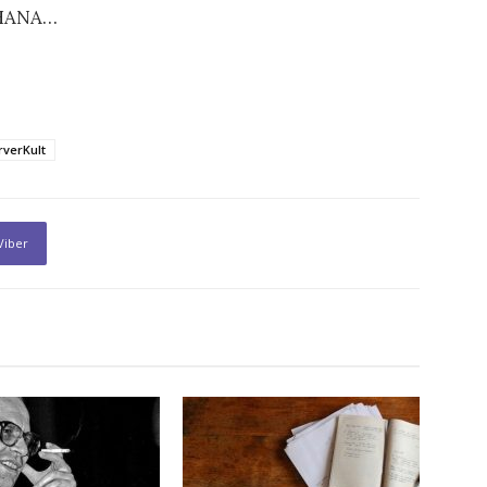
AHANA…
verKult
Viber