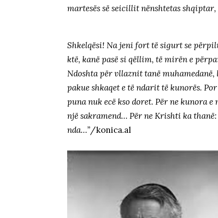
martesës së seicillit nënshtetas shqiptar,
Shkelqësi! Na jeni fort të sigurt se përpilu
ktë, kanë pasë si qëllim, të mirën e përpa
Ndoshta për vllaznit tanë muhamedanë, lig
pakue shkaqet e të ndarit të kunorës. Por 
puna nuk ecë kso doret. Për ne kunora e m
një sakramend… Për ne Krishti ka thanë: 
nda…”
/konica.al