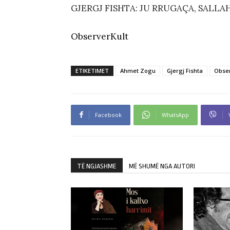
GJERGJ FISHTA: JU RRUGAÇA, SALL
ObserverKult
ETIKETIMET
Ahmet Zogu
Gjergj Fishta
Obser
Facebook
WhatsApp
TË NGJASHME
MË SHUMË NGA AUTORI