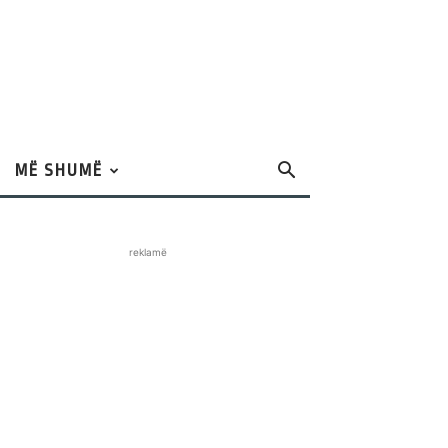
MË SHUMË
reklamë