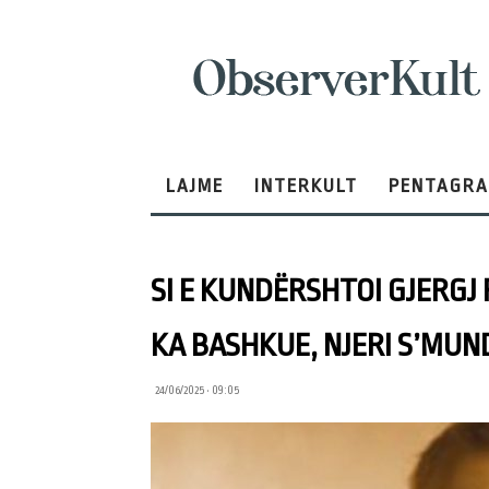
ObserverKult
LAJME
INTERKULT
PENTAGR
SI E KUNDËRSHTOI GJERGJ 
KA BASHKUE, NJERI S’MUN
24/06/2025 • 09:05