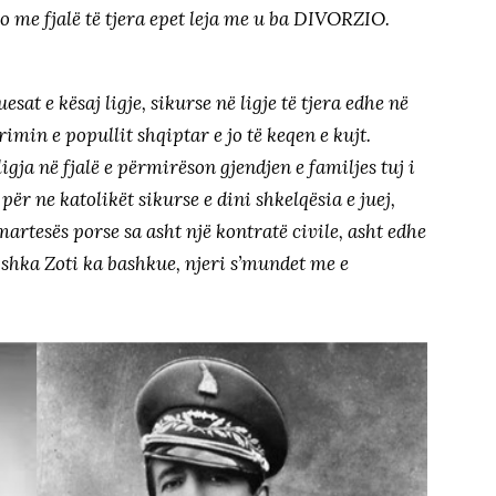
 o me fjalë të tjera epet leja me u ba DIVORZIO.
esat e kësaj ligje, sikurse në ligje të tjera edhe në
rimin e popullit shqiptar e jo të keqen e kujt.
ja në fjalë e përmirëson gjendjen e familjes tuj i
për ne katolikët sikurse e dini shkelqësia e juej,
artesës porse sa asht një kontratë civile, asht edhe
shka Zoti ka bashkue, njeri s’mundet me e