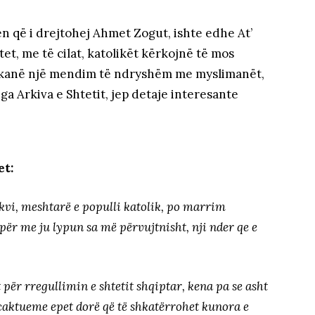
 që i drejtohej Ahmet Zogut, ishte edhe At’
et, me të cilat, katolikët kërkojnë të mos
ët kanë një mendim të ndryshëm me myslimanët,
a Arkiva e Shtetit, jep detaje interesante
et:
kvi, meshtarë e populli katolik, po marrim
për me ju lypun sa më përvujtnisht, nji nder qe e
t për rregullimin e shtetit shqiptar, kena pa se asht
të caktueme epet dorë që të shkatërrohet kunora e