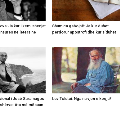
va: Ja kur i kemi shenjat
Shumica gabojnë: Ja kur duhet
ensurës në letërsinë
përdorur apostrofi dhe kur s’duhet
cional i José Saramagos
Lev Tolstoi: Nga na vjen e keqja?
yshërve: Ata më mësuan