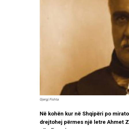
Gjergj Fishta
Në kohën kur në Shqipëri po miratohej
drejtohej përmes një letre Ahmet Zo