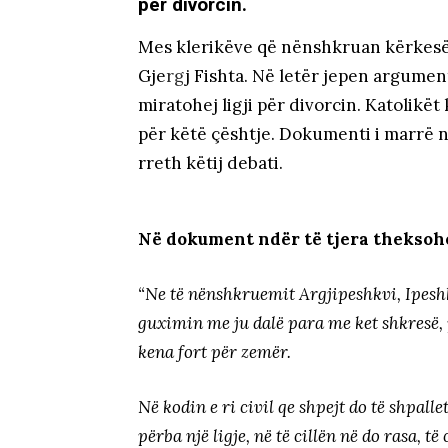
për divorcin.
Mes klerikëve që nënshkruan kërkesën
Gje
rg
j Fishta. Në letër jepen argument
miratohej ligji për divorcin. Katolik
për këtë çështje. Dokumenti i marrë ng
rreth këtij debati.
Në dokument ndër të tjera theksoh
“Ne të nënshkruemit Argjipeshkvi, Ipesh
guximin me ju dalë para me ket shkresë, 
kena fort për zemër.
Në kodin e ri civil qe shpejt do të shpalle
përba një ligje, në të cillën në do rasa, 