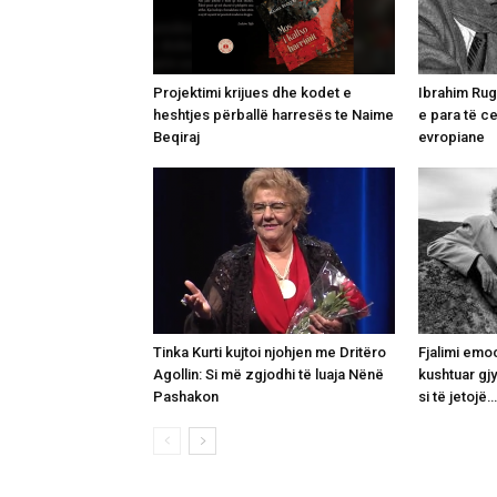
Projektimi krijues dhe kodet e
Ibrahim Rugo
heshtjes përballë harresës te Naime
e para të c
Beqiraj
evropiane
Tinka Kurti kujtoi njohjen me Dritëro
Fjalimi emo
Agollin: Si më zgjodhi të luaja Nënë
kushtuar gj
Pashakon
si të jetojë…