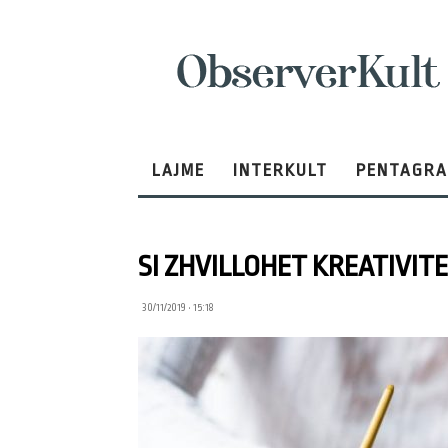
ObserverKult
LAJME
INTERKULT
PENTAGR
SI ZHVILLOHET KREATIVITE
30/11/2019 • 15:18