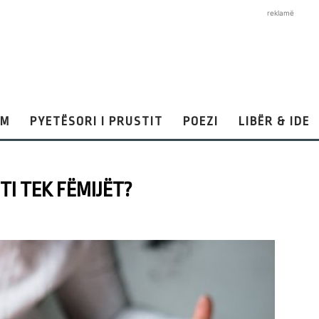
reklamë
AM
PYETËSORI I PRUSTIT
POEZI
LIBËR & IDE
TI TEK FËMIJËT?