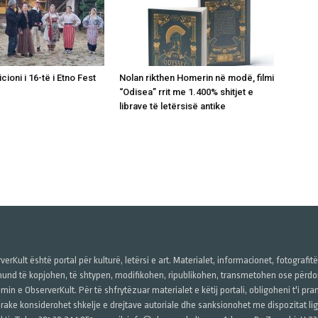
icioni i 16-të i Etno Fest
Nolan rikthen Homerin në modë, filmi
“Odisea” rrit me 1.400% shitjet e
librave të letërsisë antike
verKult është portal për kulturë, letërsi e art. Materialet, informacionet, fotografit
und të kopjohen, të shtypen, modifikohen, ripublikohen, transmetohen ose përdore
imin e ObserverKult. Për të shfrytëzuar materialet e këtij portali, obligoheni t'i pr
rake konsiderohet shkelje e drejtave autoriale dhe sanksionohet me dispozitat ligj