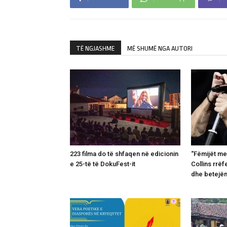
TË NGJASHME
MË SHUMË NGA AUTORI
223 filma do të shfaqen në edicionin
“Fëmijët me
e 25-të të DokuFest-it
Collins rrëf
dhe betejë