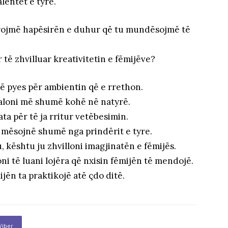
lentet e tyre.
frojmë hapësirën e duhur që tu mundësojmë të
r të zhvilluar kreativitetin e fëmijëve?
të pyes për ambientin që e rrethon.
aloni më shumë kohë në natyrë.
ta për të ja rritur vetëbesimin.
t mësojnë shumë nga prindërit e tyre.
, kështu ju zhvilloni imagjinatën e fëmijës.
ni të luani lojëra që nxisin fëmijën të mendojë.
ijën ta praktikojë atë çdo ditë.
Viber