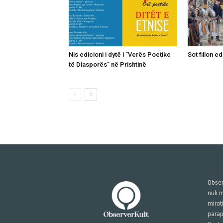
Nis edicioni i dytë i “Verës Poetike
Sot fillon ed
të Diasporës” në Prishtinë
Obser
nuk m
mirat
parap