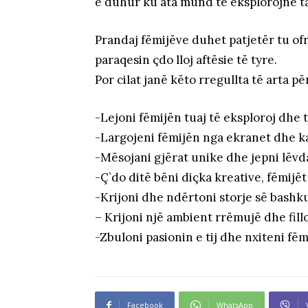
e duhur ku ata mund të eksplorojnë ta
Prandaj fëmijëve duhet patjetër tu o
paraqesin çdo lloj aftësie të tyre.
Por cilat janë këto rregullta të arta pë
-Lejoni fëmijën tuaj të eksploroj dhe 
-Largojeni fëmijën nga ekranet dhe k
-Mësojani gjërat unike dhe jepni lëvda
-Ç`do ditë bëni diçka kreative, fëmijë
-Krijoni dhe ndërtoni storje së bashku
– Krijoni një ambient rrëmujë dhe fillo
-Zbuloni pasionin e tij dhe nxiteni fëm
Facebook
WhatsApp