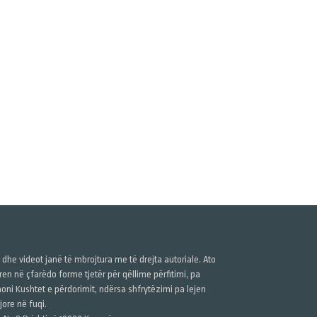
ë dhe videot janë të mbrojtura me të drejta autoriale. Ato
n në çfarëdo forme tjetër për qëllime përfitimi, pa
anoni Kushtet e përdorimit, ndërsa shfrytëzimi pa lejen
ore në fuqi.