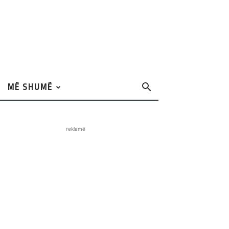
MË SHUMË
reklamë