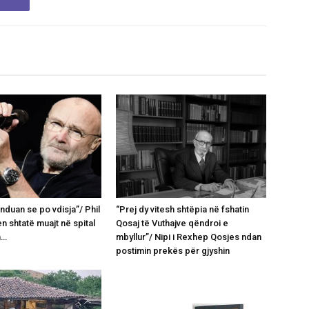
nduan se po vdisja”/ Phil
“Prej dy vitesh shtëpia në fshatin
en shtatë muajt në spital
Qosaj të Vuthajve qëndroi e
n…
mbyllur”/ Nipi i Rexhep Qosjes ndan
postimin prekës për gjyshin