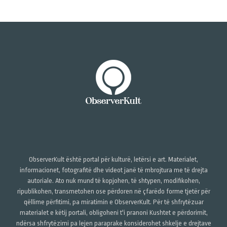
ObserverKult është portal për kulturë, letërsi e art. Materialet,
informacionet, fotografitë dhe videot janë të mbrojtura me të drejta
autoriale. Ato nuk mund të kopjohen, të shtypen, modifikohen,
ripublikohen, transmetohen ose përdoren në çfarëdo forme tjetër për
qëllime përfitimi, pa miratimin e ObserverKult. Për të shfrytëzuar
materialet e këtij portali, obligoheni t'i pranoni Kushtet e përdorimit,
ndërsa shfrytëzimi pa lejen paraprake konsiderohet shkelje e drejtave