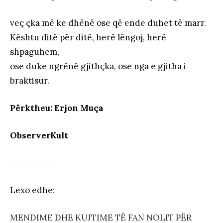
veç çka më ke dhënë ose që ende duhet të marr.
Kështu ditë për ditë, herë lëngoj, herë
shpaguhem,
ose duke ngrënë gjithçka, ose nga e gjitha i
braktisur.
Përktheu: Erjon Muça
ObserverKult
——————–
Lexo edhe
:
MENDIME DHE KUJTIME TË FAN NOLIT PËR