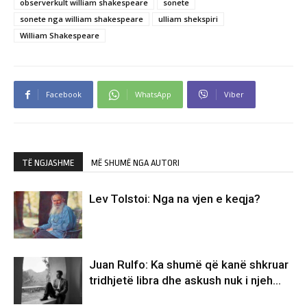
observerkult william shakespeare
sonete
sonete nga william shakespeare
ulliam shekspiri
William Shakespeare
Facebook
WhatsApp
Viber
TË NGJASHME
MË SHUMË NGA AUTORI
Lev Tolstoi: Nga na vjen e keqja?
Juan Rulfo: Ka shumë që kanë shkruar
tridhjetë libra dhe askush nuk i njeh…