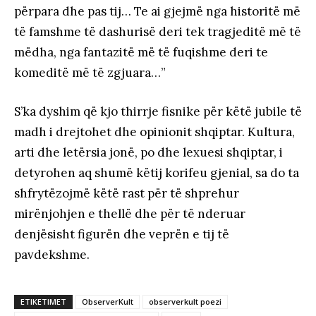
përpara dhe pas tij… Te ai gjejmë nga historitë më
të famshme të dashurisë deri tek tragjeditë më të
mëdha, nga fantazitë më të fuqishme deri te
komeditë më të zgjuara…”
S’ka dyshim që kjo thirrje fisnike për këtë jubile të
madh i drejtohet dhe opinionit shqiptar. Kultura,
arti dhe letërsia jonë, po dhe lexuesi shqiptar, i
detyrohen aq shumë këtij korifeu gjenial, sa do ta
shfrytëzojmë këtë rast për të shprehur
mirënjohjen e thellë dhe për të nderuar
denjësisht figurën dhe veprën e tij të
pavdekshme.
ETIKETIMET
ObserverKult
observerkult poezi