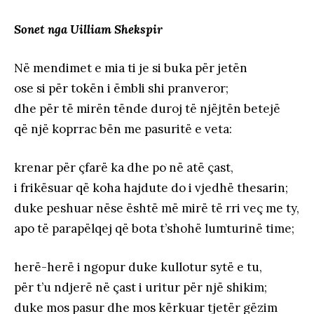
Sonet nga Uilliam Shekspir
Në mendimet e mia ti je si buka për jetën
ose si për tokën i ëmbli shi pranveror;
dhe për të mirën tënde duroj të njëjtën betejë
që një koprrac bën me pasuritë e veta:
krenar për çfarë ka dhe po në atë çast,
i frikësuar që koha hajdute do i vjedhë thesarin;
duke peshuar nëse është më mirë të rri veç me ty,
apo të parapëlqej që bota t’shohë lumturinë time;
herë-herë i ngopur duke kullotur sytë e tu,
për t’u ndjerë në çast i uritur për një shikim;
duke mos pasur dhe mos kërkuar tjetër gëzim