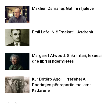
Maxhun Osmanaj: Gatimi i fjalëve
Emil Lafe: Një “mëkat” i Asdrenit
Margaret Atwood: Shkrimtari, lexuesi
dhe libri si ndërmjetës
Kur Dritëro Agolli i rrëfehej Ali
Podrimjes për raportin me Ismail
Kadarenë