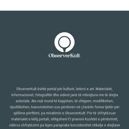
ObserverKult është portal për kulturë, letërsi e art. Materialet,
informacionet, fotografitë dhe videot janë të mbrojtura me të drejta
autoriale. Ato nuk mund të kopjohen, të shtypen, modifikohen,
ripublikohen, transmetohen ose përdoren në çfarëdo forme tjetër për
qëllime përfitimi, pa miratimin e ObserverKult. Për të shfrytëzuar
materialet e këtij portali, obligoheni t'i pranoni Kushtet e përdorimit,
ndërsa shfrytëzimi pa lejen paraprake konsiderohet shkelje e drejtave