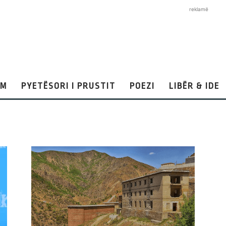
reklamë
AM
PYETËSORI I PRUSTIT
POEZI
LIBËR & IDE