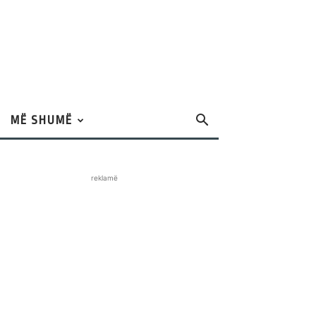
MË SHUMË
reklamë