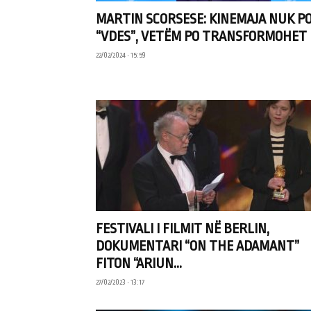
MARTIN SCORSESE: KINEMAJA NUK P
“VDES”, VETËM PO TRANSFORMOHET
22/02/2024 • 15:59
FESTIVALI I FILMIT NË BERLIN,
DOKUMENTARI “ON THE ADAMANT”
FITON “ARIUN...
27/02/2023 • 13:17