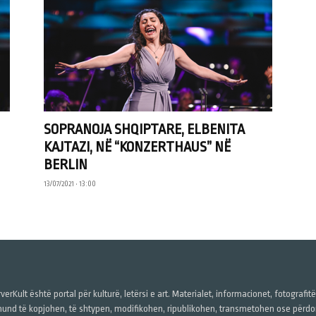
SOPRANOJA SHQIPTARE, ELBENITA
KAJTAZI, NË “KONZERTHAUS” NË
BERLIN
13/07/2021 • 13:00
verKult është portal për kulturë, letërsi e art. Materialet, informacionet, fotografit
und të kopjohen, të shtypen, modifikohen, ripublikohen, transmetohen ose përdore