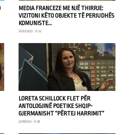
O
MEDIA FRANCEZE ME NJË THIRRJE:
VIZITONI KËTO OBJEKTE TË PERIUDHËS
KOMUNISTE...
30/03/2023 • 13:16
LORETA SCHILLOCK FLET PËR
ANTOLOGJINË POETIKE SHQIP-
GJERMANISHT “PËRTEJ HARRIMIT”
23/08/2022 • 13:58