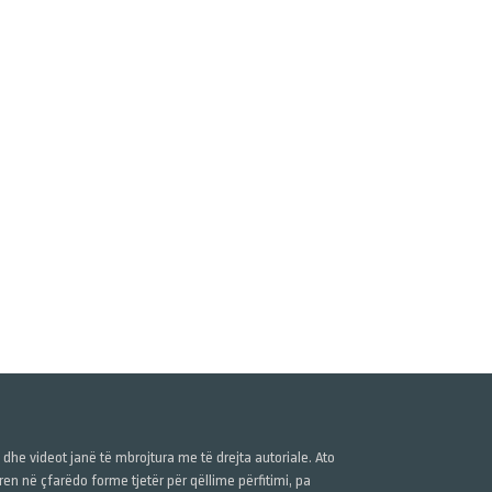
ë dhe videot janë të mbrojtura me të drejta autoriale. Ato
n në çfarëdo forme tjetër për qëllime përfitimi, pa