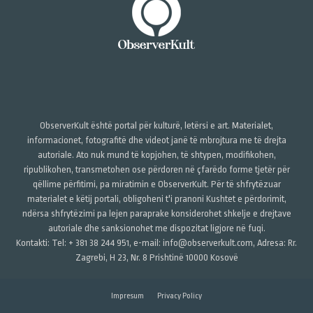
ObserverKult është portal për kulturë, letërsi e art. Materialet,
informacionet, fotografitë dhe videot janë të mbrojtura me të drejta
autoriale. Ato nuk mund të kopjohen, të shtypen, modifikohen,
ripublikohen, transmetohen ose përdoren në çfarëdo forme tjetër për
qëllime përfitimi, pa miratimin e ObserverKult. Për të shfrytëzuar
materialet e këtij portali, obligoheni t'i pranoni Kushtet e përdorimit,
ndërsa shfrytëzimi pa lejen paraprake konsiderohet shkelje e drejtave
autoriale dhe sanksionohet me dispozitat ligjore në fuqi.
Kontakti: Tel: + 381 38 244 951, e-mail: info@observerkult.com, Adresa: Rr.
Zagrebi, H 23, Nr. 8 Prishtinë 10000 Kosovë
Impresum
Privacy Policy