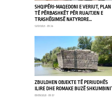
SHQIPËRI-MAQEDONI E VERIUT, PLAN
TË PËRBASHKËT PËR RUAJTJEN E
TRASHËGIMISË NATYRORE...
13/07/2021 • 09:36
ZBULOHEN OBJEKTE TË PERIUDHËS
ILIRE DHE ROMAKE BUZË SHKUMBINI
09/09/2020 • 09:07