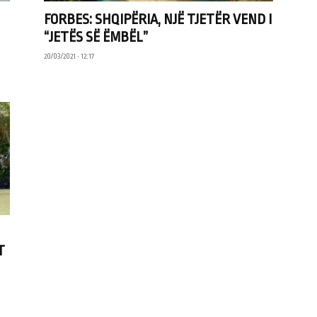
FORBES: SHQIPËRIA, NJË TJETËR VEND I
“JETËS SË ËMBËL”
20/03/2021 • 12:17
T