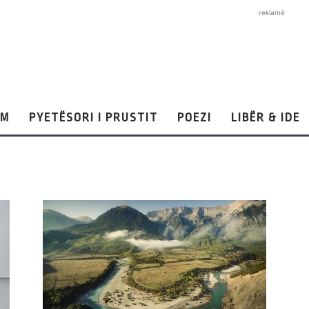
reklamë
AM
PYETËSORI I PRUSTIT
POEZI
LIBËR & IDE