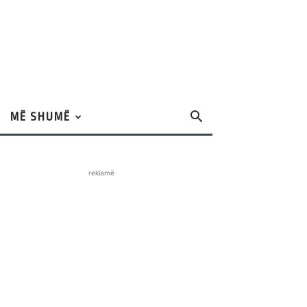
MË SHUMË
reklamë