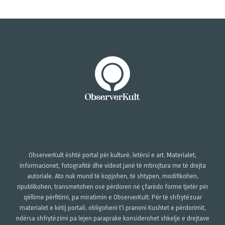
ObserverKult është portal për kulturë, letërsi e art. Materialet,
informacionet, fotografitë dhe videot janë të mbrojtura me të drejta
autoriale. Ato nuk mund të kopjohen, të shtypen, modifikohen,
ripublikohen, transmetohen ose përdoren në çfarëdo forme tjetër për
qëllime përfitimi, pa miratimin e ObserverKult. Për të shfrytëzuar
materialet e këtij portali, obligoheni t'i pranoni Kushtet e përdorimit,
ndërsa shfrytëzimi pa lejen paraprake konsiderohet shkelje e drejtave