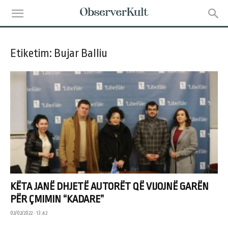
Etiketim: Bujar Balliu
KËTA JANË DHJETË AUTORËT QË VIJOJNË GARËN
PËR ÇMIMIN “KADARE”
02/02/2022 • 13:42