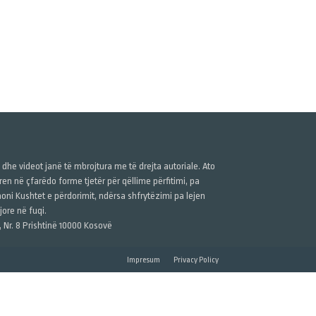
ë dhe videot janë të mbrojtura me të drejta autoriale. Ato
n në çfarëdo forme tjetër për qëllime përfitimi, pa
anoni Kushtet e përdorimit, ndërsa shfrytëzimi pa lejen
ore në fuqi.
, Nr. 8 Prishtinë 10000 Kosovë
Impresum
Privacy Policy