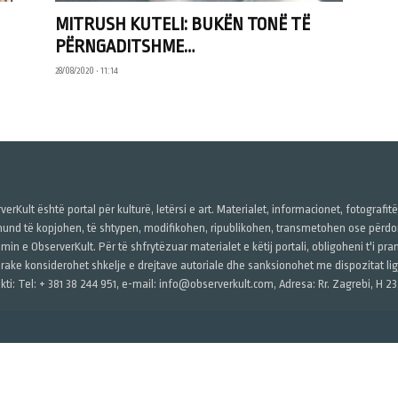
MITRUSH KUTELI: BUKËN TONË TË
PËRNGADITSHME…
28/08/2020 • 11:14
verKult është portal për kulturë, letërsi e art. Materialet, informacionet, fotografit
und të kopjohen, të shtypen, modifikohen, ripublikohen, transmetohen ose përdore
imin e ObserverKult. Për të shfrytëzuar materialet e këtij portali, obligoheni t'i pr
rake konsiderohet shkelje e drejtave autoriale dhe sanksionohet me dispozitat ligj
kti: Tel: + 381 38 244 951, e-mail: info@observerkult.com, Adresa: Rr. Zagrebi, H 23