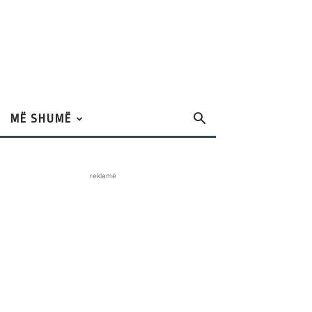
MË SHUMË
reklamë