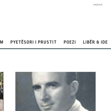
reklamë
AM
PYETËSORI I PRUSTIT
POEZI
LIBËR & IDE