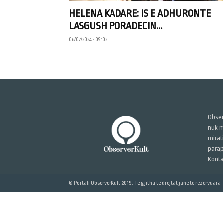
HELENA KADARE: IS E ADHURONTE
LASGUSH PORADECIN…
06/07/2024 • 09:02
Obser
nuk m
mirat
parap
Konta
© Portali ObserverKult 2019. Të gjitha të drejtat janë të rezervuara