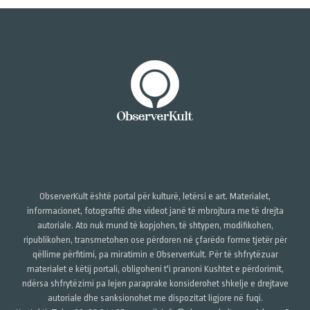
ObserverKult është portal për kulturë, letërsi e art. Materialet,
informacionet, fotografitë dhe videot janë të mbrojtura me të drejta
autoriale. Ato nuk mund të kopjohen, të shtypen, modifikohen,
ripublikohen, transmetohen ose përdoren në çfarëdo forme tjetër për
qëllime përfitimi, pa miratimin e ObserverKult. Për të shfrytëzuar
materialet e këtij portali, obligoheni t'i pranoni Kushtet e përdorimit,
ndërsa shfrytëzimi pa lejen paraprake konsiderohet shkelje e drejtave
autoriale dhe sanksionohet me dispozitat ligjore në fuqi.