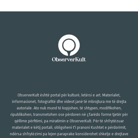
ObserverKult është portal për kulturë, letërsi e art. Materialet,
informacionet, fotografitë dhe videot janë të mbrojtura me të drejta
autoriale. Ato nuk mund të kopjohen, të shtypen, modifikohen,
ripublikohen, transmetohen ose përdoren në çfarëdo forme tjetër për
qëllime përfitimi, pa miratimin e ObserverKult. Për të shfrytëzuar
materialet e këtij portali, obligoheni t'i pranoni Kushtet e përdorimit,
ndërsa shfrytëzimi pa lejen paraprake konsiderohet shkelje e drejtave