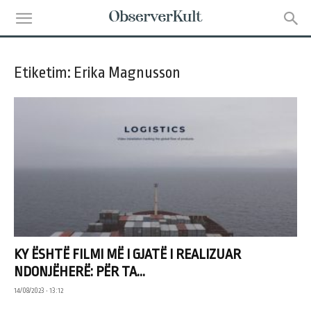
Etiketim: Erika Magnusson
KY ËSHTË FILMI MË I GJATË I REALIZUAR
NDONJËHERË: PËR TA...
14/08/2023 • 13:12