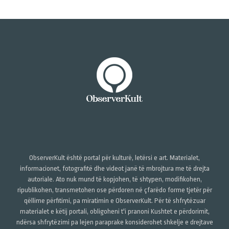
ObserverKult është portal për kulturë, letërsi e art. Materialet,
informacionet, fotografitë dhe videot janë të mbrojtura me të drejta
autoriale. Ato nuk mund të kopjohen, të shtypen, modifikohen,
ripublikohen, transmetohen ose përdoren në çfarëdo forme tjetër për
qëllime përfitimi, pa miratimin e ObserverKult. Për të shfrytëzuar
materialet e këtij portali, obligoheni t'i pranoni Kushtet e përdorimit,
ndërsa shfrytëzimi pa lejen paraprake konsiderohet shkelje e drejtave