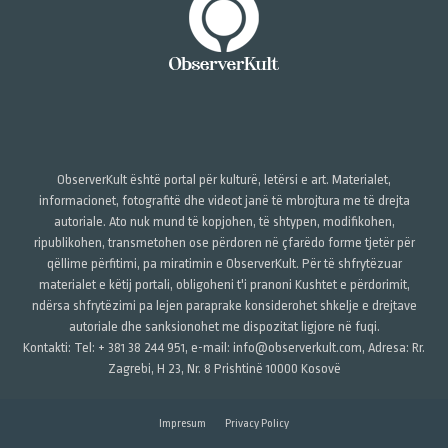
ObserverKult është portal për kulturë, letërsi e art. Materialet,
informacionet, fotografitë dhe videot janë të mbrojtura me të drejta
autoriale. Ato nuk mund të kopjohen, të shtypen, modifikohen,
ripublikohen, transmetohen ose përdoren në çfarëdo forme tjetër për
qëllime përfitimi, pa miratimin e ObserverKult. Për të shfrytëzuar
materialet e këtij portali, obligoheni t'i pranoni Kushtet e përdorimit,
ndërsa shfrytëzimi pa lejen paraprake konsiderohet shkelje e drejtave
autoriale dhe sanksionohet me dispozitat ligjore në fuqi.
Kontakti: Tel: + 381 38 244 951, e-mail: info@observerkult.com, Adresa: Rr.
Zagrebi, H 23, Nr. 8 Prishtinë 10000 Kosovë
Impresum
Privacy Policy