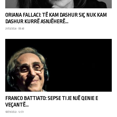
ORIANA FALLACI: TË KAM DASHUR SIÇ NUK KAM
DASHUR KURRË ASNJËHERË…
21/02/2024 • 08:48
FRANCO BATTIATO: SEPSE TI JE NJË QENIE E
VEÇANTË…
18/05/2022 • 12:01