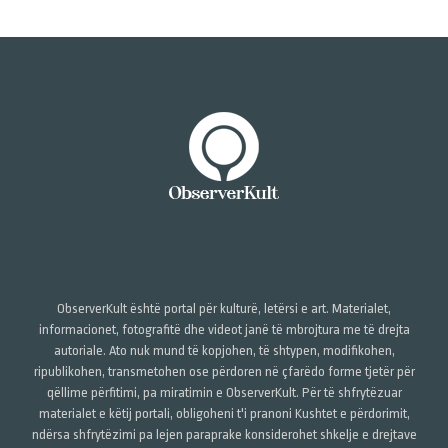
ObserverKult është portal për kulturë, letërsi e art. Materialet,
informacionet, fotografitë dhe videot janë të mbrojtura me të drejta
autoriale. Ato nuk mund të kopjohen, të shtypen, modifikohen,
ripublikohen, transmetohen ose përdoren në çfarëdo forme tjetër për
qëllime përfitimi, pa miratimin e ObserverKult. Për të shfrytëzuar
materialet e këtij portali, obligoheni t'i pranoni Kushtet e përdorimit,
ndërsa shfrytëzimi pa lejen paraprake konsiderohet shkelje e drejtave