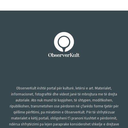
ObserverKult është portal për kulturë, letërsi e art. Materialet,
informacionet, fotografitë dhe videot janë të mbrojtura me të drejta
autoriale. Ato nuk mund të kopjohen, të shtypen, modifikohen,
ripublikohen, transmetohen ose përdoren në çfarëdo forme tjetër për
qëllime përfitimi, pa miratimin e ObserverKult. Për të shfrytëzuar
materialet e këtij portali, obligoheni t'i pranoni Kushtet e përdorimit,
ndërsa shfrytëzimi pa lejen paraprake konsiderohet shkelje e drejtave