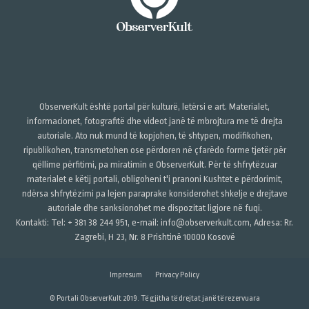
ObserverKult është portal për kulturë, letërsi e art. Materialet,
informacionet, fotografitë dhe videot janë të mbrojtura me të drejta
autoriale. Ato nuk mund të kopjohen, të shtypen, modifikohen,
ripublikohen, transmetohen ose përdoren në çfarëdo forme tjetër për
qëllime përfitimi, pa miratimin e ObserverKult. Për të shfrytëzuar
materialet e këtij portali, obligoheni t'i pranoni Kushtet e përdorimit,
ndërsa shfrytëzimi pa lejen paraprake konsiderohet shkelje e drejtave
autoriale dhe sanksionohet me dispozitat ligjore në fuqi.
Kontakti: Tel: + 381 38 244 951, e-mail: info@observerkult.com, Adresa: Rr.
Zagrebi, H 23, Nr. 8 Prishtinë 10000 Kosovë
Impresum
Privacy Policy
© Portali ObserverKult 2019. Të gjitha të drejtat janë të rezervuara