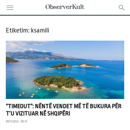
Etiketim: ksamili
“TIMEOUT”: NËNTË VENDET MË TË BUKURA PËR
T’U VIZITUAR NË SHQIPËRI
09/11/2023 • 08:15