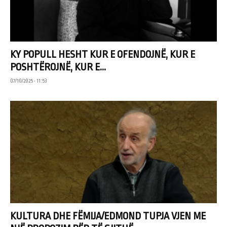
KY POPULL HESHT KUR E OFENDOJNË, KUR E
POSHTËROJNË, KUR E...
07/10/2025 • 11:53
KULTURA DHE FËMIJA/EDMOND TUPJA VJEN ME