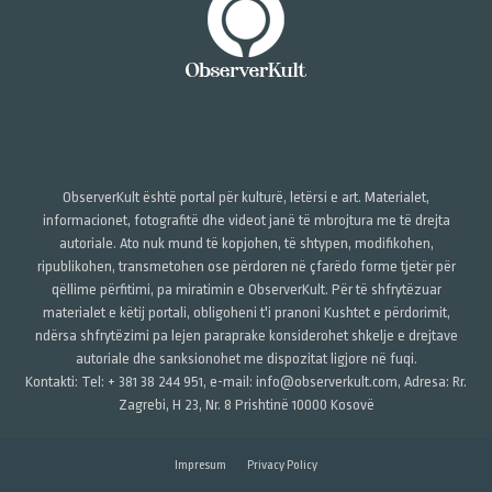
ObserverKult është portal për kulturë, letërsi e art. Materialet,
informacionet, fotografitë dhe videot janë të mbrojtura me të drejta
autoriale. Ato nuk mund të kopjohen, të shtypen, modifikohen,
ripublikohen, transmetohen ose përdoren në çfarëdo forme tjetër për
qëllime përfitimi, pa miratimin e ObserverKult. Për të shfrytëzuar
materialet e këtij portali, obligoheni t'i pranoni Kushtet e përdorimit,
ndërsa shfrytëzimi pa lejen paraprake konsiderohet shkelje e drejtave
autoriale dhe sanksionohet me dispozitat ligjore në fuqi.
Kontakti: Tel: + 381 38 244 951, e-mail: info@observerkult.com, Adresa: Rr.
Zagrebi, H 23, Nr. 8 Prishtinë 10000 Kosovë
Impresum
Privacy Policy