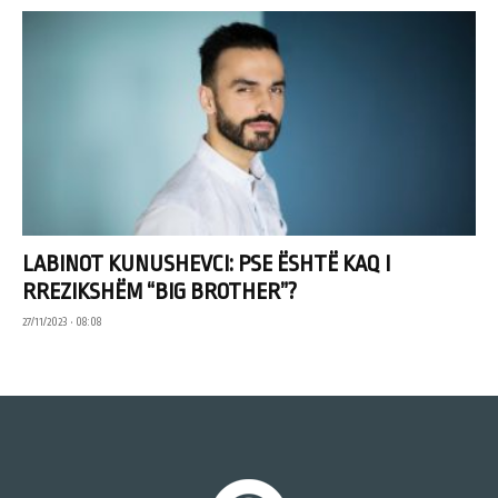
LABINOT KUNUSHEVCI: PSE ËSHTË KAQ I
RREZIKSHËM “BIG BROTHER”?
27/11/2023 • 08:08